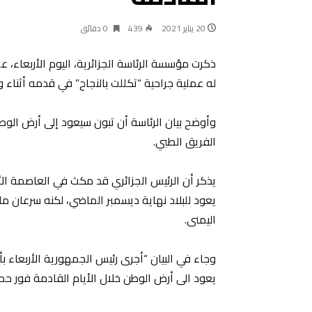
20 يناير 2021
439
0 ‫دقائق‬
ذكرت مؤسسة الرئاسة الجزائرية، اليوم الأربعاء، 
له عملية جراحية “تكللت بالنجاح” في قدمه أثناء و
وأوضح بيان الرئاسة أن تبون سيعود إلى أرض الوط
الفريق الطبي.
يذكر أن الرئيس الجزائري قد مكث في العاصمة الأ
يعود للبلاد نهاية ديسمبر الماضي، لكنه سرعان ما 
اليمنى.
وجاء في البيان “أجرى رئيس الجمهورية الأربعاء بأل
يعود الى أرض الوطن خلال الأيام القادمة فور ح