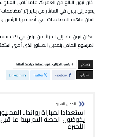
كان تبون البالغ من العمر 5
البيان ماهية المضاعفات التي أصيب بها الرئيس ولا ا
المرسوم الخاص بتعديل الدستور الذي أجري استفت
‫‫‫‫وسوم‬
الرئيس، الجزائري، تبون، عملية، جراحية، ألمانيا
‫‫ شاركها‬
Linkedin
Twitter
Facebook
استعدادا لمباراة رواندا.. المحليو
يخوضون الحصة التدريبية ما قبل
الأخيرة