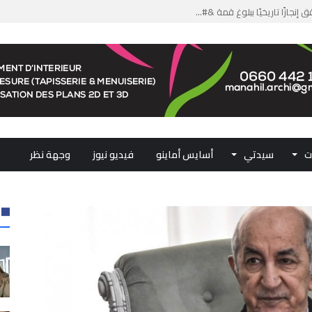
من الدعم الاستثنائي لمهنيي ال...
لومات مضللة وشبكات الاتجار ب...
ملكي...
.. ممثلو جهات المملكة يجددون ...
ت
سيدتي
أسايس أماينو
فيديو نيوز
وجهة نظر