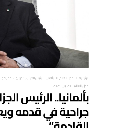
‫الرئيسية‬
حول العالم
بألمانيا.. الرئيس الجزائري تبون يجري عملية ج
حول العالم
-
20 يناير 2021
بألمانيا.. الرئيس الج
جراحية في قدمه ويعو
القادمة”