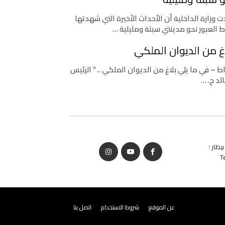
 وزارة الداخلية أن الأحداث الأخيرة التي شهدتها
ط العبور نحو مدينتي سبتة ومليلية …
غ من الديوان الملكي
اط – في ما يلي بلاغ من الديوان الملكي .. ” الرئيس
لد ج. …
يطار ؛
T
عن الموقع
شروط الاستخدام
اتصل بنا