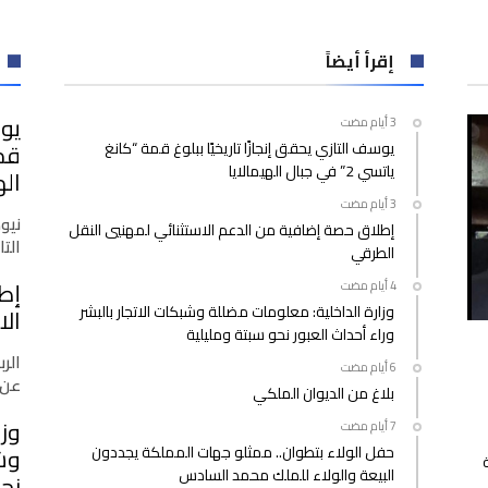
تبون
يجري
عملية
إقرأ أيضاً
جراحية
في
يوس
قدمه
يوسف التازي يحقق إنجازًا تاريخيًا ببلوغ قمة “كانغ
ويعود
ياتسي 2” في جبال الهيمالايا
لبلاده
اله
“خلال
الأيام
نيو
إطلاق حصة إضافية من الدعم الاستثنائي لمهنيي النقل
القادمة”
التازي
الطرقي
مغلقة
إط
وزارة الداخلية: معلومات مضللة وشبكات الاتجار بالبشر
الا
وراء أحداث العبور نحو سبتة ومليلية
الرب
عن 
بلاغ من الديوان الملكي
وزا
حفل الولاء بتطوان.. ممثلو جهات المملكة يجددون
وشب
البيعة والولاء للملك محمد السادس
نحو