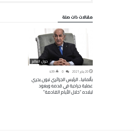
‫مقالات ذات صلة‬
حول العالم
20 يناير 2021
0
439
بألمانيا.. الرئيس الجزائري تبون يجري
عملية جراحية في قدمه ويعود
لبلاده “خلال الأيام القادمة”