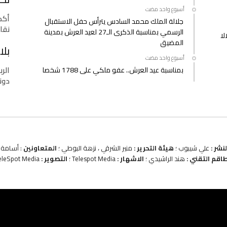
‫‫‫‏‫أسبوع واحد مضت‬
أكدت
جلالة الملك محمد السادس يترأس حفل الاستقبال
نقا
الرسمي بمناسبة الذكرى الـ27 لعيد العرش بمدينة
لا
المضيق
بلا
‫‫‫‏‫أسبوع واحد مضت‬
الرب
بمناسبة عيد العرش.. عفو ملكي على 1788 شخصا
دونا
نشر :
علي شيبوب ؛
هيئة التحرير :
منير الشرقي ، نزهة البوطي ؛
المتعاونين
: أسامة ب
طاقم التقني :
هند الراشيدي ؛
الاشهار :
Telespot Media ؛
التصوير :
eleSpot Media