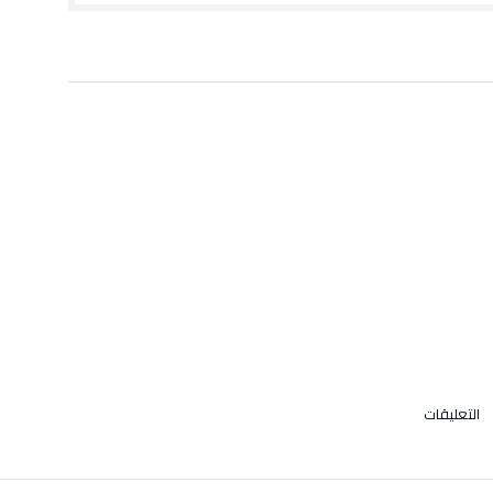
على
التعليقات
بألمانيا..
الرئيس
الجزائري