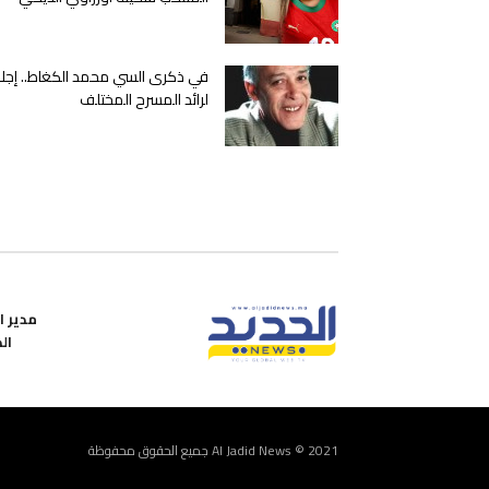
في ذكرى السي محمد الكغاط.. إجلا
لرائد المسرح المختلف
مدير ال
ال
Al Jadid News © 2021 جميع الحقوق محفوظة