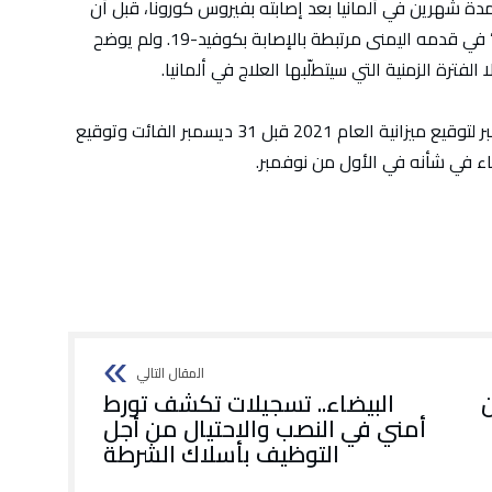
7 عاما تلقى العلاج لمدة شهرين في ألمانيا بعد إصابته بفيروس كورونا، قبل أن
يعود إلى برلين في العاشر من يناير إثر “مضاعفات” في قدمه اليمنى مرتبطة بالإصابة بكوفيد-19. ولم يوضح
لفترة الزمنية التي سيتطلّبها العلاج في ألمانيا.
وكان تبون عاد إلى الجزائر من برلين في 29 ديسمبر لتوقيع ميزانية العام 2021 قبل 31 ديسمبر الفائت وتوقيع
اء في شأنه في الأول من نوفمبر.
ن
البيضاء.. تسجيلات تكشف تورط
أمني في النصب والاحتيال من أجل
التوظيف بأسلاك الشرطة