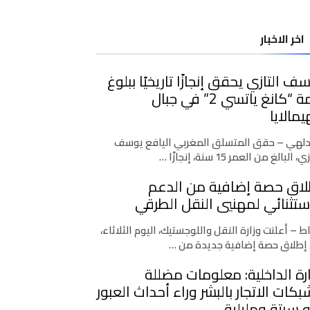
اخر الاخبار
ف التازي يحقق إنجازًا تاريخيًا ببلوغ
قمة “كانغ ياتسي 2” في جبال
يمالايا
دلهي – حقق المتسلق المغربي اليافع يوسف
، البالغ من العمر 15 سنة، إنجازًا …
لاق حصة إضافية من الدعم
ستثنائي لمهنيي النقل الطرقي
اط – أعلنت وزارة النقل واللوجستيك، اليوم الثلاثاء،
إطلاق حصة إضافية جديدة من …
رة الداخلية: معلومات مضللة
كات الاتجار بالبشر وراء أحداث العبور
 سبتة ومليلية