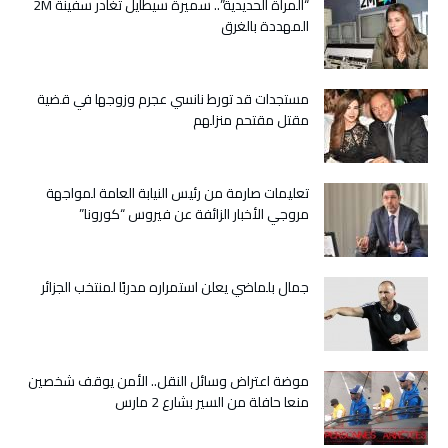
“المرأة الحديدية”.. سميرة سيطايل تغادر سفينة 2M
المهددة بالغرق
مستجدات قد تورط نانسي عجرم وزوجها في قضية
مقتل مقتحم منزلهم
تعليمات صارمة من رئيس النيابة العامة لمواجهة
مروجي الأخبار الزائفة عن فيروس “كورونا”
جمال بلماضي يعلن استمراره مدربًا لمنتخب الجزائر
موضة اعتراض وسائل النقل.. الأمن يوقف شخصين
منعا حافلة من السير بشارع 2 مارس