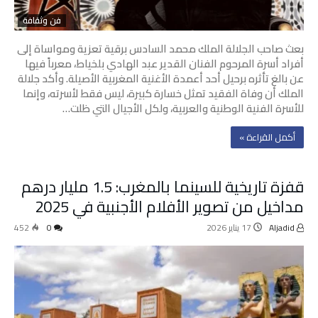
فن وثقافة
بعث صاحب الجلالة الملك محمد السادس برقية تعزية ومواساة إلى
أفراد أسرة المرحوم الفنان القدير عبد الهادي بلخياط، معرباً فيها
عن بالغ تأثره برحيل أحد أعمدة الأغنية المغربية الأصيلة. وأكد جلالة
الملك أن وفاة الفقيد تمثل خسارة كبيرة، ليس فقط لأسرته، وإنما
للأسرة الفنية الوطنية والعربية، ولكل الأجيال التي ظلت…
‫أكمل القراءة »‬
قفزة تاريخية للسينما بالمغرب: 1.5 مليار درهم
مداخيل من تصوير الأفلام الأجنبية في 2025
Aljadid
17 يناير 2026
0
452