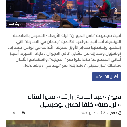
فن وثقافة
أحيت مجموعة “ناس الغيوان”، ليلة الأربعاء-الخميس بالعاصمة
التونسية، أحد أنجح مواعيد تظاهرة “رمضان في المدينة” التي
ينظمها ويحتضنها مسرح الأوبرا بمدينة الثقافة في تونس. فقد ردد
تونسيون ومغاربة من عشاق “ناس الغيوان”، طيلة السهرة، أشهر
أغاني المجموعة؛ فتفاعلوا مع ” الصينية”، واستسلموا لألحان
وكلمات “غير خذوني”، وتمايلوا مع “لهمامي”، وتساءلوا…
‫أكمل القراءة »‬
تعيين «عبد الهادي رازقو» مديرا لقناة
«الرياضية» خلفا لحسن بوطبسيل
Aljadid
26 فبراير 2026
0
395