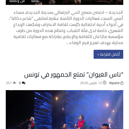
ثقافة
فن وثقافة
الجديدة – احتضن مسرح الحي البرتغالي بمدينة الجديدة، مساء
أمس السبت، فعاليات الدورة الثامنة عشرة لملتقى “شاعر دكالة”،
في أجواء أدبية احتفالية كرّست ثقافة الاعتراف وشجّعت الإبداع
الشعري، خاصة لدى فئة الشباب. وتنظم هذه الدورة من طرف
مؤسسة مازاغان للثقافة والإعلام، بشراكة مع فعاليات ثقافية
محلية، بهدف تعزيز قيم الوفاء…
‫أكمل القراءة »‬
“ناس الغيوان” تمتع الجمهور في تونس
Aljadid
12 مارس 2026
0
357