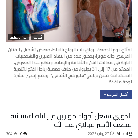
ثقافة
فن وثقافة
افتُتح، يوم الجمعة، برواق باب الرواح بالرباط، معرض تشكيلي للفنان
الفرنسي جاك غوترا، بحضور عدد من النقاد الفنيين والشخصيات
البارزة في مجالات الفن والثقافة والإعلام. وينظم هذا المعرض،
الممتد من 17 إلى 31 يوليوز، من طرف جمعية رباط الفتح للتنمية
المستدامة ضمن برنامج “فلوريليج الثقافي”، ويضم إحدى عشرة
لوحة منفذة…
‫أكمل القراءة »‬
الدوزي يشعل أجواء موازين في ليلة استثنائية
بملعب الأمير مولاي عبد الله
Aljadid
27 يونيو 2026
0
304