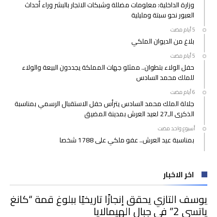
وزارة الداخلية: معلومات مضللة وشبكات الاتجار بالبشر وراء أحداث
العبور نحو سبتة ومليلية
بلاغ من الديوان الملكي
حفل الولاء بتطوان.. ممثلو جهات المملكة يجددون البيعة والولاء
للملك محمد السادس
جلالة الملك محمد السادس يترأس حفل الاستقبال الرسمي بمناسبة
الذكرى الـ27 لعيد العرش بمدينة المضيق
‫‫‫‏‫أسبوع واحد مضت‬
بمناسبة عيد العرش.. عفو ملكي على 1788 شخصا
اخر الاخبار
يوسف التازي يحقق إنجازًا تاريخيًا ببلوغ قمة “كانغ
ياتسي 2” في جبال الهيمالايا