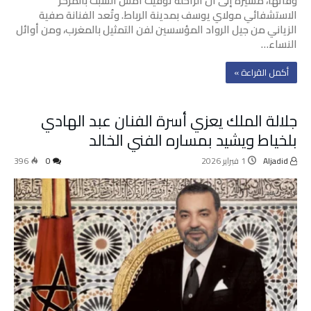
وفاتها، مشيرة إلى أن الراحلة توفيت أمس السبت بالمركز
الاستشفائي مولاي يوسف بمدينة الرباط. وتُعد الفنانة صفية
الزياني من جيل الرواد المؤسسين لفن التمثيل بالمغرب، ومن أوائل
النساء…
‫أكمل القراءة »‬
جلالة الملك يعزي أسرة الفنان عبد الهادي
بلخياط ويشيد بمساره الفني الخالد
Aljadid
1 فبراير 2026
0
396