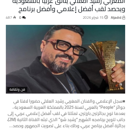
المغربي رشيد العلالي يتألق عربيا بالسعودية
ويحصد لقب أفضل إعلامي وأفضل برنامج
Aljadid
15 فبراير 2026
0
487
فن وثقافة
■سجل الإعلامي والفنان المغربي رشيد العلالي حضورا لافتا في
جوائز “People” بالعربي لسنة 2025 بالمملكة العربية السعودية ،
بعدما توج بجائزتين بارزتين، تمثلتا في لقب أفضل إعلامي عربي، إلى
جانب تتويج برنامجه الشهير “رشيد شو” الذي تبثه القناة الثانية (2M)،
بجائزة أفضل برنامج عربي، وذلك بناء على تصويت الجمهور. وحصد…