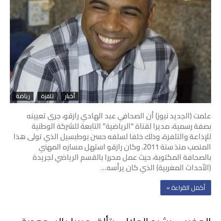
أخبار
تلفزة
رياضة
علمت (الجديد نيوز) أن الصحافي عبد الهادي رازقو، جرى تعيينه
بصفة رسمية، مديرا لقناة “الرياضية” التابعة للشركة الوطنية
للإذاعة والتلفزة، وذلك خلفا لسلفه حسن بوطبسيل الذي تولى هذا
المنصب منذ سنة 2011. وكان رازقو استهل مساره المهني
بالصحافة المكتوبة، حيث عمل محررا بالقسم الرياضي لجريدة
(الأحداث المغربية) الذي كان يرأسه…
‫أكمل القراءة »‬