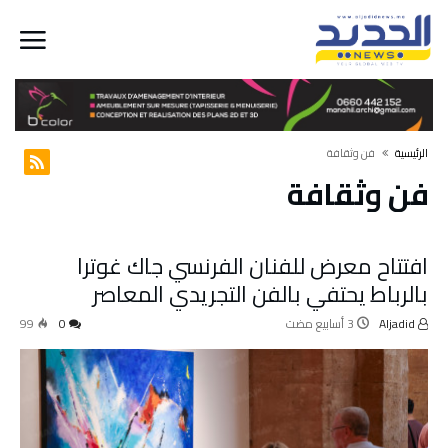
‫الرئيسية‬
فن وثقافة
فن وثقافة
افتتاح معرض للفنان الفرنسي جاك غوترا
بالرباط يحتفي بالفن التجريدي المعاصر
99
0
Aljadid