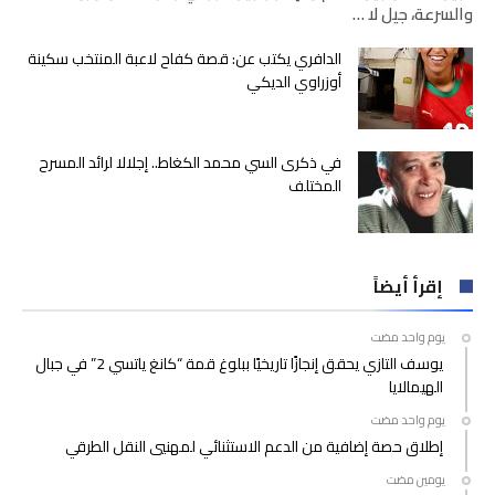
والسرعة، جيل لا …
الدافري يكتب عن: قصة كفاح لاعبة المنتخب سكينة
أوزراوي الديكي
في ذكرى السي محمد الكغاط.. إجلالا لرائد المسرح
المختلف
إقرأ أيضاً
‫‫‫‏‫يوم واحد مضت‬
يوسف التازي يحقق إنجازًا تاريخيًا ببلوغ قمة “كانغ ياتسي 2” في جبال
الهيمالايا
‫‫‫‏‫يوم واحد مضت‬
إطلاق حصة إضافية من الدعم الاستثنائي لمهنيي النقل الطرقي
‫‫‫‏‫يومين مضت‬