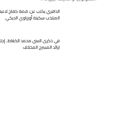
الدافري يكتب عن: قصة كفاح لاعبة
المنتخب سكينة أوزراوي الديكي
في ذكرى السي محمد الكغاط.. إجلا
لرائد المسرح المختلف