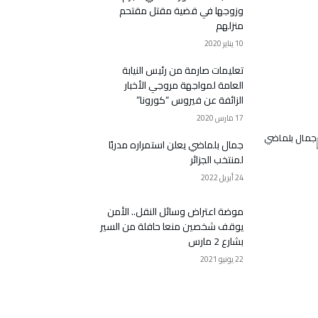
وزوجها في قضية مقتل مقتحم
منزلهم
10 يناير 2020
تعليمات صارمة من رئيس النيابة
العامة لمواجهة مروجي الأخبار
الزائفة عن فيروس “كورونا”
17 مارس 2020
جمال بلماضي يعلن استمراره مدربًا
لمنتخب الجزائر
24 أبريل 2022
موضة اعتراض وسائل النقل.. الأمن
يوقف شخصين منعا حافلة من السير
بشارع 2 مارس
22 يونيو 2021