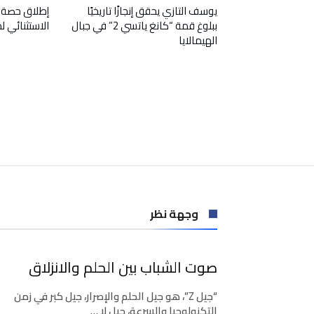
يوسف التازي يحقق إنجازًا تاريخيًا
إطلاق حصة 
ببلوغ قمة “كانغ ياتسي 2” في جبال
الاستثنائي 
الهيمالايا
وجهة نظر
صوت الشباب بين الحلم والانزلاق
“جيل Z”، هو جيل الحلم والإصرار، جيل كبر في زمن
التكنولوجيا والسرعة، جيل لا …