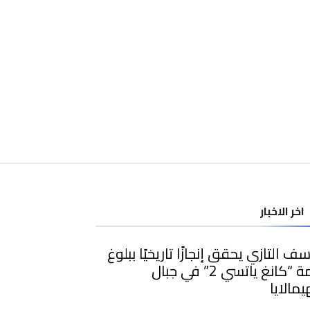
اخر الاخبار
ف التازي يحقق إنجازًا تاريخيًا ببلوغ
قمة “كانغ ياتسي 2” في جبال
يمالايا