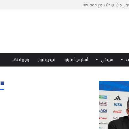
جازًا تاريخيًا ببلوغ قمة &#...
من الدعم الاستثنائي لمهنيي ال...
لومات مضللة وشبكات الاتجار ب...
ملكي...
.. ممثلو جهات المملكة يجددون ...
ت
سيدتي
أسايس أماينو
فيديو نيوز
وجهة نظر