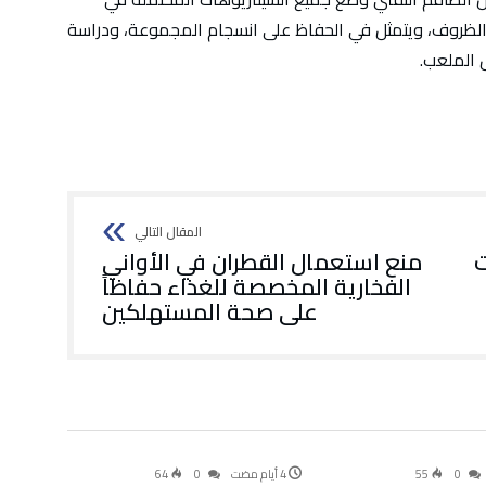
ت الظروف، ويتمثل في الحفاظ على انسجام المجموعة، ودراسة
 الملعب.
ت
منع استعمال القطران في الأواني
الفخارية المخصصة للغذاء حفاظاً
على صحة المستهلكين
أخبار
سياسة
64
0
55
0