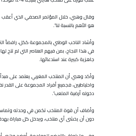
وقال وهبي، خلال المؤتمر الصحفي الذي أعقب المبا
هو الأهم بالنسبة لنا”.
وأشاد الناخب الوطني بالمجموعة ككل، رافضاً التر
في هذا النجاح، بمن فيهم العناصر التي لم تتح له
جاهزية كبيرة عند استدعائها.
وأكد وهبي أن المنتخب المغربي يعتمد على مبدأ الت
واحتياطيين، فجميع أفراد المجموعة على القدر ن
دخوله أرضية الملعب”.
وأضاف أن قوة المنتخب تكمن في وحدته وتماسكه
دون أن يخشى أي منتخب، ويدخل كل مباراة بهدف
وفي ما يتعلق بالتحضير للمواجهة، أوضح وهبي أن