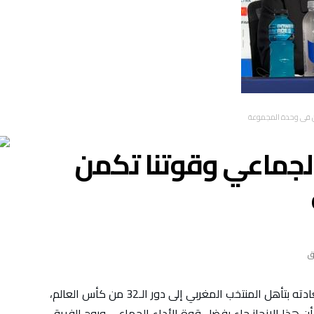
من في وحدة المجموعة
الجماعي وقوتنا تكمن
أتلانتا – أعرب الناخب الوطني محمد وهبي عن سعادته بتأهل المنتخب المغربي إلى دور الـ32 من كأس العالم،