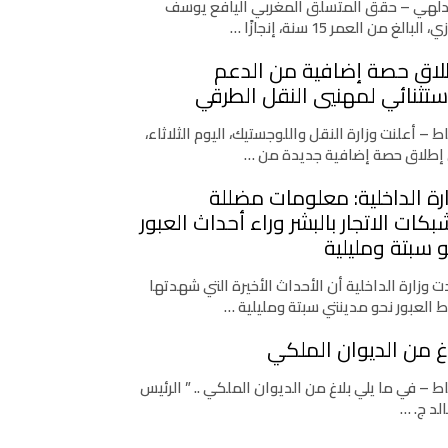
دلهي – حقق المتسلق المغربي اليافع يوسف
، البالغ من العمر 15 سنة، إنجازًا …
لاق حصة إضافية من الدعم
ستثنائي لمهنيي النقل الطرقي
اط – أعلنت وزارة النقل واللوجستيك، اليوم الثلاثاء،
إطلاق حصة إضافية جديدة من …
رة الداخلية: معلومات مضللة
كات الاتجار بالبشر وراء أحداث العبور
 سبتة ومليلية
 وزارة الداخلية أن الأحداث الأخيرة التي شهدتها
ط العبور نحو مدينتي سبتة ومليلية …
غ من الديوان الملكي
اط – في ما يلي بلاغ من الديوان الملكي .. ” الرئيس
لد ج. …