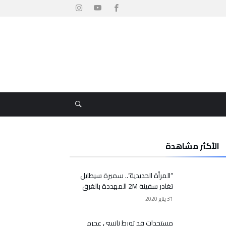
الأكثر مشاهدة
“المرأة الحديدية”.. سميرة سيطايل
تغادر سفينة 2M المهددة بالغرق
31 يناير 2020
مستجدات قد تورط نانسي عجرم