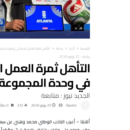
‫الرئيسية‬
أخبار
رياضة
التأهل ثمرة العمل الجماعي وقوتنا تك
رياضة
-
25 يونيو 2026
التأهل ثمرة العمل 
في وحدة المجموعة
الجديد نيوز : متابعة
Aljadid
25 يونيو 2026
332
0 ‫دقائق‬
عقب فوزه على منتخب هايتي بنتيجة 4-2، مؤكداً أن هذا الإنجاز جاء بفضل قوة الأداء الجماعي وروح الفريق.