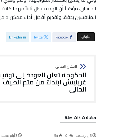
الحسبان، مؤكداً أن الهدف يظل ثابتاً مهما كان
المنافسين بدقة، وتقديم أفضل أداء ممكن داخل
‫‫ شاركها‬
Linkedin
Twitter
Facebook
الحكومة تعلن العودة إلى توقي
غرينيتش ابتداءً من متم الصيف
الحالي
‫مقالات ذات صلة‬
رياضة
54
0