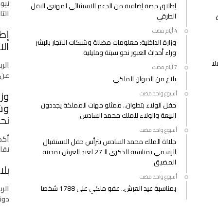
نيو
إطلاق حصة إضافية من الدعم الاستثنائي لمهنيي النقل
التازي
الطرقي
إط
وزارة الداخلية: معلومات مضللة وشبكات الاتجار بالبشر
الا
وراء أحداث العبور نحو سبتة ومليلية
لا
الرب
عن 
بلاغ من الديوان الملكي
وزا
‫‫‫‏‫أسبوع واحد مضت‬
حفل الولاء بتطوان.. ممثلو جهات المملكة يجددون
وشب
البيعة والولاء للملك محمد السادس
نحو
‫‫‫‏‫أسبوع واحد مضت‬
أكدت
جلالة الملك محمد السادس يترأس حفل الاستقبال
نقا
الرسمي بمناسبة الذكرى الـ27 لعيد العرش بمدينة
المضيق
بلا
‫‫‫‏‫أسبوع واحد مضت‬
الرب
بمناسبة عيد العرش.. عفو ملكي على 1788 شخصا
دونا