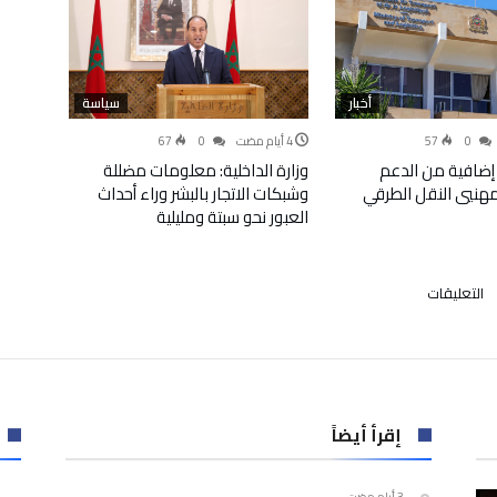
أخبار
سياسة
67
0
57
0
إضافية من الدعم
وزارة الداخلية: معلومات مضللة
لمهنيي النقل الطرقي
وشبكات الاتجار بالبشر وراء أحداث
العبور نحو سبتة ومليلية
على
التعليقات
مكافحة
الاتجار
بالبشر..
ارتفاع
الإجراءات
الحمائية
إقرأ أيضاً
للضحايا
إلى