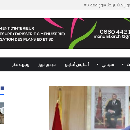
من الدعم الاستثنائي لمهنيي ال...
لومات مضللة وشبكات الاتجار ب...
ملكي...
.. ممثلو جهات المملكة يجددون ...
ت
سيدتي
أسايس أماينو
فيديو نيوز
وجهة نظر