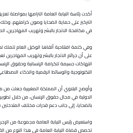
أكدت رئاسة النيابة العامة التزامها بمواصلة تعزي
التركيز على حماية الضحايا وصون كرامتهم، وذلك 
في مكافحة الاتجار بالبشر وتهريب المهاجرين، المنعقد بمد
وفي كلمة افتتاحية ألقاها الوكيل العام للملك ل
على أن جرائم الاتجار بالبشر وتهريب المهاجرين تعد
انتهاكات جسيمة للكرامة الإنسانية وحقوق الإنسا
التكنولوجية والوسائط الرقمية والذكاء الاصطناع
وأوضح البلاوي أن المملكة المغربية جعلت من مكافحة
الدولية في مجال حقوق الإنسان، من خلال تطوير ا
بالضحايا، إلى جانب دعم قدرات مختلف المتدخلين 
واستعرض رئيس النيابة العامة مجموعة من الإجراءا
تخصص قضاة النيابة العامة في هذا النوع من القضا