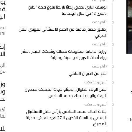
يوس
400
يوسف التازي يحقق إنجازًا تاريخيًا ببلوغ قمة “كانغ
حالة
ياتسي 2” في جبال الهيمالايا
سنة
اله
2025
مغلقة
نيو
إطلاق حصة إضافية من الدعم الاستثنائي لمهنيي النقل
التازي
الطرقي
إط
وزارة الداخلية: معلومات مضللة وشبكات الاتجار بالبشر
الا
وراء أحداث العبور نحو سبتة ومليلية
الرب
عن 
بلاغ من الديوان الملكي
وزا
‫‫‫‏‫أسبوع واحد مضت‬
حفل الولاء بتطوان.. ممثلو جهات المملكة يجددون
وشب
البيعة والولاء للملك محمد السادس
نحو
‫‫‫‏‫أسبوع واحد مضت‬
أكدت
جلالة الملك محمد السادس يترأس حفل الاستقبال
نقا
الرسمي بمناسبة الذكرى الـ27 لعيد العرش بمدينة
لا
المضيق
بلا