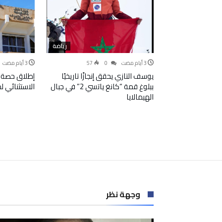
رياضة
57
0
يوسف التازي يحقق إنجازًا تاريخيًا
إطلاق حصة 
ببلوغ قمة “كانغ ياتسي 2” في جبال
الاستثنائي 
الهيمالايا
وجهة نظر