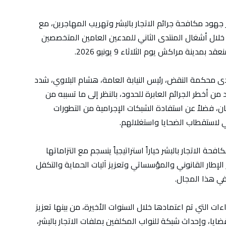
ز جهود مكافحة جرائم الاتجار بالبشر وتهريب المهاجرين، مع
خلال أشغال المنتدى الثاني للمدعين العامين المتخصصين
ينة مراكش يوم الثلاثاء 9 يونيو 2026.
دى محكمة النقض، رئيس النيابة العامة، هشام البلاوي، شدد
 من أخطر الجرائم العابرة للحدود، بالنظر إلى ما تسببه من
ن، فضلاً عن استفادة الشبكات الإجرامية من التطورات
ي لاستقطاب الضحايا واستغلالهم.
 الاتجار بالبشر خياراً استراتيجياً ينسجم مع التزاماتها
لإطار القانوني والمؤسساتي وتعزيز آليات الحماية والتكفل
في هذا المجال.
ت التي تم اعتمادها خلال السنوات الأخيرة، من بينها تعزيز
يا، وإحداث شبكة للنواب المكلفين بملفات الاتجار بالبشر،