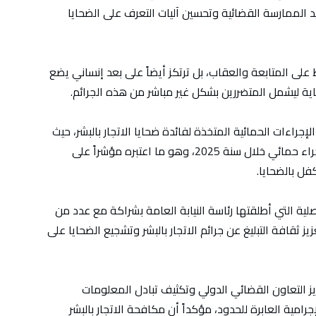
 الممارسة القضائية وتحسين آليات التعرف على الضحايا
على المتابعة والعقاب، بل ترتكز أيضاً على بعد إنساني يضع
ية ليشمل المتضررين بشكل غير مباشر من هذه الجرائم.
اءات الحمائية المتخذة لفائدة ضحايا الاتجار بالبشر، حيث
ارتفعت من 55 إجراء فقط سنة 2022 إلى 400 إجراء حمائي خلال سنة 2025، وهو ما اعتبره مؤشراً على
فل بالضحايا.
صلية التي أطلقتها رئاسة النيابة العامة بشراكة مع عدد من
ثقافة التبليغ عن جرائم الاتجار بالبشر وتشجيع الضحايا على
زيز التعاون القضائي الدولي وتكثيف تبادل المعلومات
امية العابرة للحدود، مؤكداً أن مكافحة الاتجار بالبشر