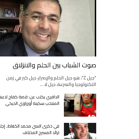
صوت الشباب بين الحلم والانزلاق
“جيل Z”، هو جيل الحلم والإصرار، جيل كبر في زمن
التكنولوجيا والسرعة، جيل لا …
الدافري يكتب عن: قصة كفاح لاعبة
المنتخب سكينة أوزراوي الديكي
في ذكرى السي محمد الكغاط.. إجلا
لرائد المسرح المختلف