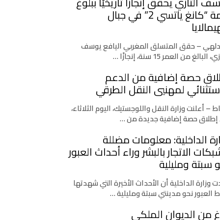
ف التازي يحقق إنجازًا تاريخيًا ببلوغ
قمة “كانغ ياتسي 2” في جبال
يمالايا
دلهي – حقق المتسلق المغربي اليافع يوسف
، البالغ من العمر 15 سنة، إنجازًا …
لاق حصة إضافية من الدعم
ستثنائي لمهنيي النقل الطرقي
اط – أعلنت وزارة النقل واللوجستيك، اليوم الثلاثاء،
إطلاق حصة إضافية جديدة من …
رة الداخلية: معلومات مضللة
كات الاتجار بالبشر وراء أحداث العبور
 سبتة ومليلية
 وزارة الداخلية أن الأحداث الأخيرة التي شهدتها
ط العبور نحو مدينتي سبتة ومليلية …
غ من الديوان الملكي