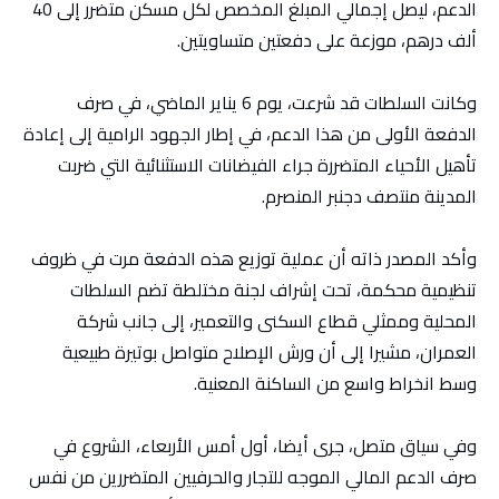
الدعم، ليصل إجمالي المبلغ المخصص لكل مسكن متضرر إلى 40
ألف درهم، موزعة على دفعتين متساويتين.
وكانت السلطات قد شرعت، يوم 6 يناير الماضي، في صرف
الدفعة الأولى من هذا الدعم، في إطار الجهود الرامية إلى إعادة
تأهيل الأحياء المتضررة جراء الفيضانات الاستثنائية التي ضربت
المدينة منتصف دجنبر المنصرم.
وأكد المصدر ذاته أن عملية توزيع هذه الدفعة مرت في ظروف
تنظيمية محكمة، تحت إشراف لجنة مختلطة تضم السلطات
المحلية وممثلي قطاع السكنى والتعمير، إلى جانب شركة
العمران، مشيرا إلى أن ورش الإصلاح متواصل بوتيرة طبيعية
وسط انخراط واسع من الساكنة المعنية.
وفي سياق متصل، جرى أيضا، أول أمس الأربعاء، الشروع في
صرف الدعم المالي الموجه للتجار والحرفيين المتضررين من نفس