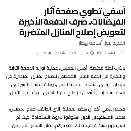
أخبار
-
20 فبراير 2026
آسفي تطوي صفحة آثار
الفيضانات.. صرف الدفعة الأخيرة
لتعويض إصلاح المنازل المتضررة
الجديد نيوز: أسامة بيطار
Aljadid
20 فبراير 2026
270
0 ‫دقائق‬
باشرت لجنة مختصة، أمس الخميس، عملية توزيع الدفعة الثانية
والأخيرة من الدعم المالي المخصص لإصلاح المنازل المتضررة من
فيضان “وادي الشعبة” بمدينة آسفي، وذلك لفائدة الأسر التي
بلغت نسبة إنجاز أشغال الإصلاح لديها 50 في المائة على الأقل.
مصدر رسمي أكد أن هذه العملية، التي انطلقت صباح الخميس،
همت المستفيدين الذين استوفوا شروط الاستفادة، حيث تم
تسليمهم شيكات بقيمة 20 ألف درهم، تمثل الشطر الثاني من