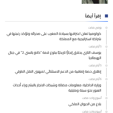
إقرأ أيضاً
‫‫‫‏‫يومين مضت‬
كولومبيا تعلن اعترافها بسيادة المغرب على صحرائه وتؤكد رغبتها في
شراكة استراتيجية مع المملكة
يوسف التازي يحقق إنجازًا تاريخيًا ببلوغ قمة “كانغ ياتسي 2” في جبال
الهيمالايا
إطلاق حصة إضافية من الدعم الاستثنائي لمهنيي النقل الطرقي
وزارة الداخلية: معلومات مضللة وشبكات الاتجار بالبشر وراء أحداث
العبور نحو سبتة ومليلية
‫‫‫‏‫أسبوع واحد مضت‬
بلاغ من الديوان الملكي
‫‫‫‏‫أسبوع واحد مضت‬