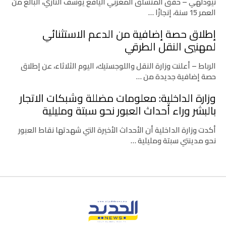
نيودلهي – حقق المتسلق المغربي اليافع يوسف التازي، البالغ من
العمر 15 سنة، إنجازًا …
إطلاق حصة إضافية من الدعم الاستثنائي
لمهنيي النقل الطرقي
الرباط – أعلنت وزارة النقل واللوجستيك، اليوم الثلاثاء، عن إطلاق
حصة إضافية جديدة من …
وزارة الداخلية: معلومات مضللة وشبكات الاتجار
بالبشر وراء أحداث العبور نحو سبتة ومليلية
أكدت وزارة الداخلية أن الأحداث الأخيرة التي شهدتها نقاط العبور
نحو مدينتي سبتة ومليلية …