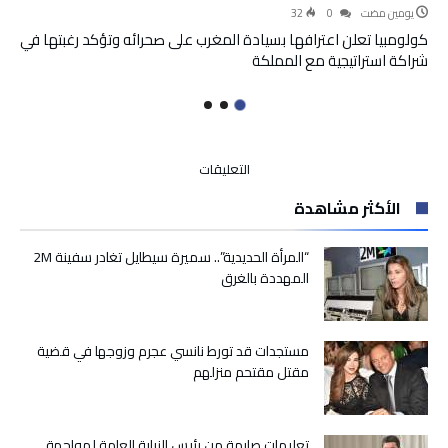
‫‫‫‏‫يومين مضت‬
0
32
كولومبيا تعلن اعترافها بسيادة المغرب على صحرائه وتؤكد رغبتها في
شراكة استراتيجية مع المملكة
على
التعليقات
آسفي
الأكثر مشاهدة
تطوي
صفحة
آثار
“المرأة الحديدية”.. سميرة سيطايل تغادر سفينة 2M
الفيضانات..
المهددة بالغرق
صرف
الدفعة
الأخيرة
مستجدات قد تورط نانسي عجرم وزوجها في قضية
لتعويض
مقتل مقتحم منزلهم
إصلاح
المنازل
المتضررة
مغلقة
تعليمات صارمة من رئيس النيابة العامة لمواجهة