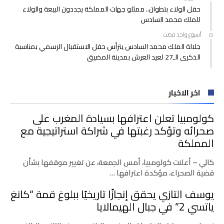
حفل الولاء بتطوان.. ممثلو جهات المملكة يجددون البيعة والولاء
للملك محمد السادس
‫‫‫‏‫أسبوع واحد مضت‬
جلالة الملك محمد السادس يترأس حفل الاستقبال الرسمي بمناسبة
الذكرى الـ27 لعيد العرش بمدينة المضيق
اخر الاخبار
كولومبيا تعلن اعترافها بسيادة المغرب على
صحرائه وتؤكد رغبتها في شراكة استراتيجية مع
المملكة
كالي – أعلنت كولومبيا، أمس الجمعة، عن تغيير موقفها بشأن
قضية الصحراء، مؤكدة اعترافها …
يوسف التازي يحقق إنجازًا تاريخيًا ببلوغ قمة “كانغ
ياتسي 2” في جبال الهيمالايا