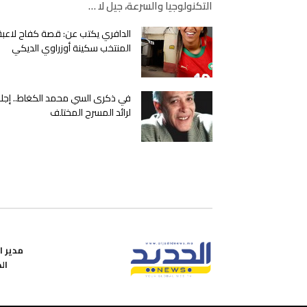
التكنولوجيا والسرعة، جيل لا …
الدافري يكتب عن: قصة كفاح لاعبة
المنتخب سكينة أوزراوي الديكي
في ذكرى السي محمد الكغاط.. إجلا
لرائد المسرح المختلف
مدير ال
ال