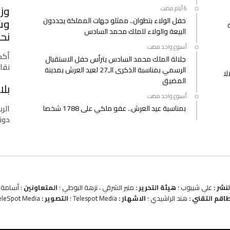
وزا
حفل الولاء بتطوان.. ممثلو جهات المملكة يجددون
وشب
البيعة والولاء للملك محمد السادس
نحو
‫‫‫‏‫أسبوع واحد مضت‬
أكدت
جلالة الملك محمد السادس يترأس حفل الاستقبال
نقا
الرسمي بمناسبة الذكرى الـ27 لعيد العرش بمدينة
لا
المضيق
بلا
‫‫‫‏‫أسبوع واحد مضت‬
الرب
بمناسبة عيد العرش.. عفو ملكي على 1788 شخصا
دونا
نشر :
علي شيبوب ؛
هيئة التحرير :
منير الشرقي ، نزهة البوطي ؛
المتعاونين
: أسامة ب
طاقم التقني :
هند الراشيدي ؛
الاشهار :
Telespot Media ؛
التصوير :
eleSpot Media