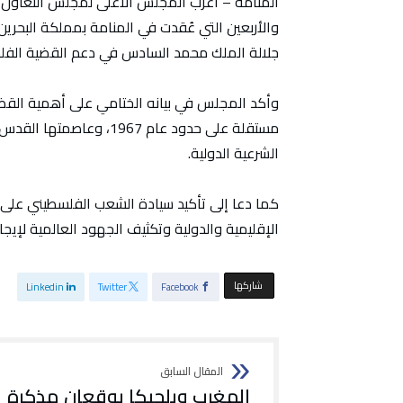
المنامة – أعرب المجلس الأعلى لمجلس التعاون لد
والأربعين التي عُقدت في المنامة بمملكة البحرين
جلالة الملك محمد السادس في دعم القضية الفلس
وأكد المجلس في بيانه الختامي على أهمية القضي
مستقلة على حدود عام 1967،
الشرعية الدولية.
كما دعا إلى تأكيد سيادة الشعب الفلسطيني على ك
الإقليمية والدولية وتكثيف الجهود العالمية لإيجا
‫‫ شاركها‬
Linkedin
Twitter
Facebook
المغرب وبلجيكا يوقعان مذكرة