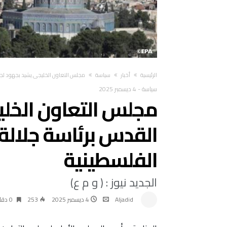
‫الرئيسية‬
أخبار
سياسة
مجلس التعاون الخليجي يشيد بجهود لجنة
سياسة
-
4 ديسمبر 2025
مجلس التعاون الخلي
القدس برئاسة جلالة
الفلسطينية
الجديد نيوز : ( و م ع)
Aljadid
4 ديسمبر 2025
253
0 ‫دقائق‬