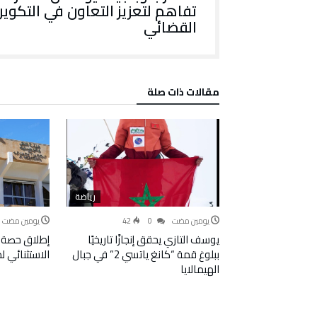
تفاهم لتعزيز التعاون في التكوي
القضائي
‫مقالات ذات صلة‬
رياضة
‫‫‫‏‫يومين مضت‬
0
42
‫‫‫‏‫يومين مضت‬
يوسف التازي يحقق إنجازًا تاريخيًا
إطلاق حصة 
ببلوغ قمة “كانغ ياتسي 2” في جبال
الاستثنائي 
الهيمالايا