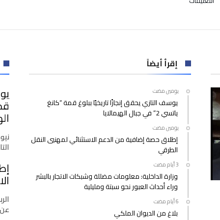
التعليقات
مجلس
التعاون
الخليجي
يشيد
بجهود
لجنة
إقرأ أيضاً
القدس
برئاسة
يوس
‫‫‫‏‫يومين مضت‬
جلالة
يوسف التازي يحقق إنجازًا تاريخيًا ببلوغ قمة “كانغ
الملك
ياتسي 2” في جبال الهيمالايا
في
اله
نصرة
‫‫‫‏‫يومين مضت‬
القضية
نيو
إطلاق حصة إضافية من الدعم الاستثنائي لمهنيي النقل
الفلسطينية
التازي
الطرقي
مغلقة
إط
وزارة الداخلية: معلومات مضللة وشبكات الاتجار بالبشر
الا
وراء أحداث العبور نحو سبتة ومليلية
الرب
عن 
بلاغ من الديوان الملكي