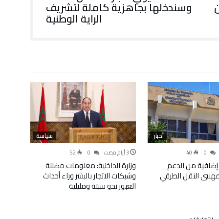
ن
وسندخلها بجاهزية كاملة لتشريف
الراية الوطنية
أخبار
سياسة
52
0
40
0
إضافية من الدعم
وزارة الداخلية: معلومات مضللة
لمهنيي النقل الطرقي
وشبكات الاتجار بالبشر وراء أحداث
العبور نحو سبتة ومليلية
على