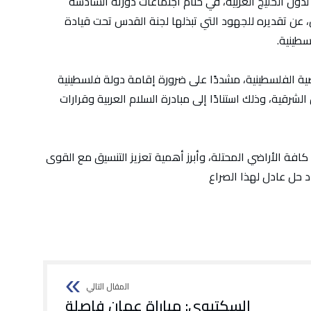
ول الخليج العربية، في ختام اجتماعات دورته السادسة
، عن تقديره للجهود التي تبذلها لجنة القدس تحت قيادة
طينية.
ة الفلسطينية، مشددًا على ضرورة إقامة دولة فلسطينية
 وعاصمتها القدس الشرقية، وذلك استنادًا إلى مبادرة السلام العربية وقرارات
افة الأراضي المحتلة، وأبرز أهمية تعزيز التنسيق مع القوى
د حل عادل لهذا الصراع
السكتيوي: مباراة عمان فاصلة