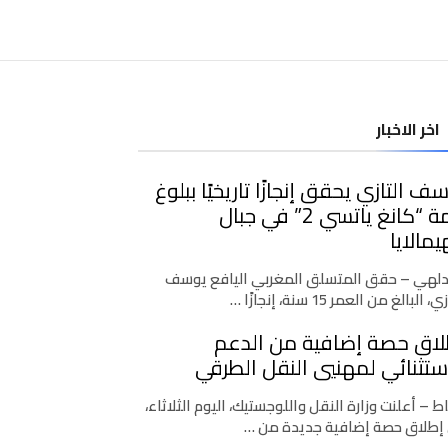
اخر الاخبار
ف التازي يحقق إنجازًا تاريخيًا ببلوغ
قمة “كانغ ياتسي 2” في جبال
يمالايا
دلهي – حقق المتسلق المغربي اليافع يوسف
، البالغ من العمر 15 سنة، إنجازًا …
لاق حصة إضافية من الدعم
ستثنائي لمهنيي النقل الطرقي
اط – أعلنت وزارة النقل واللوجستيك، اليوم الثلاثاء،
إطلاق حصة إضافية جديدة من …