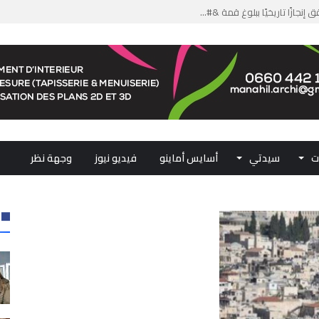
من الدعم الاستثنائي لمهنيي ال...
لومات مضللة وشبكات الاتجار ب...
ملكي...
.. ممثلو جهات المملكة يجددون ...
ت
سيدتي
أسايس أماينو
فيديو نيوز
وجهة نظر