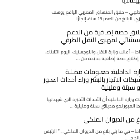
يمالايا
دلهي – حقق المتسلق المغربي اليافع يوسف
، البالغ من العمر 15 سنة، إنجازًا …
لاق حصة إضافية من الدعم
ستثنائي لمهنيي النقل الطرقي
اط – أعلنت وزارة النقل واللوجستيك، اليوم الثلاثاء،
إطلاق حصة إضافية جديدة من …
رة الداخلية: معلومات مضللة
كات الاتجار بالبشر وراء أحداث العبور
 سبتة ومليلية
 وزارة الداخلية أن الأحداث الأخيرة التي شهدتها
ط العبور نحو مدينتي سبتة ومليلية …
غ من الديوان الملكي
اط – في ما يلي بلاغ من الديوان الملكي .. ” الرئيس
لد ج. …