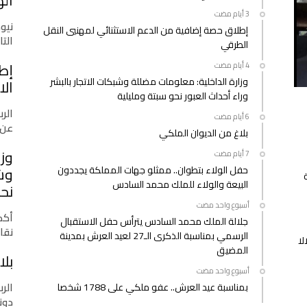
اله
مغلقة
نيو
إطلاق حصة إضافية من الدعم الاستثنائي لمهنيي النقل
التازي
الطرقي
إط
وزارة الداخلية: معلومات مضللة وشبكات الاتجار بالبشر
الا
وراء أحداث العبور نحو سبتة ومليلية
الرب
عن 
بلاغ من الديوان الملكي
وزا
حفل الولاء بتطوان.. ممثلو جهات المملكة يجددون
وشب
البيعة والولاء للملك محمد السادس
نحو
‫‫‫‏‫أسبوع واحد مضت‬
أكدت
جلالة الملك محمد السادس يترأس حفل الاستقبال
نقا
الرسمي بمناسبة الذكرى الـ27 لعيد العرش بمدينة
لا
المضيق
بلا
‫‫‫‏‫أسبوع واحد مضت‬
الرب
بمناسبة عيد العرش.. عفو ملكي على 1788 شخصا
دونا