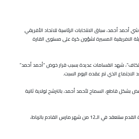
ي أحمد أحمد، سباق الانتخابات الرئاسية للاتحاد الأفريقي
يئة الافريقية المسيرة لشؤون كرة على مستوى القارة
لـ”الكاف”، شهد انقسامات عديدة بسبب قرار خوض “أحمد أحمد”
 الاجتماع الذي تم عقده اليوم السبت.
بشكل قاطع، السماح لأحمد أحمد، بالترشح لولاية ثانية
يذكر أن الجمعية العمومية للاتحاد الأفريقي لكرة القدم ستنعقد في الـ12 من شهر مارس القادم بالرباط،