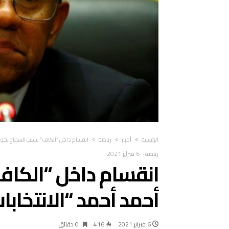
‫الرئيسية‬
أخبار
رياضة
انقسام داخل “الكاف” بسبب السماح بخوض 
رياضة
-
6 فبراير 2021
انقسام داخل “الكا
أحمد أحمد “الانتخابا
6 فبراير 2021
416
0 ‫دقائق‬