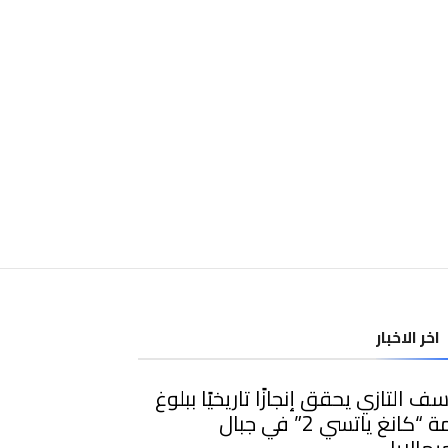
اخر الاخبار
ف التازي يحقق إنجازًا تاريخيًا ببلوغ
قمة “كانغ ياتسي 2” في جبال