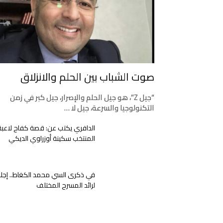
صوت الشباب بين الحلم والانزلاق
“جيل Z”، هو جيل الحلم والإصرار، جيل كبر في زمن
التكنولوجيا والسرعة، جيل لا …
الدافري يكتب عن: قصة كفاح لاعبة
المنتخب سكينة أوزراوي الديكي
في ذكرى السي محمد الكغاط.. إجلا
لرائد المسرح المختلف