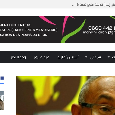
من الدعم الاستثنائي لمهنيي ال...
لومات مضللة وشبكات الاتجار ب...
ملكي...
.. ممثلو جهات المملكة يجددون ...
ت
سيدتي
أسايس أماينو
فيديو نيوز
وجهة نظر