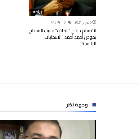
رياضة
6 فبراير 2021
0
416
انقسام داخل “الكاف” بسبب السماح
بخوض أحمد أحمد “الانتخابات
الرئاسية”
وجهة نظر