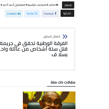
‫‫‫‫وسوم‬
# الكاف # الانتخابات الرئاسية # الملغاشي أحمد أحمد #
‫‫ شاركها‬
Linkedin
Twitter
Facebook
الفرقة الوطنية تحقق في جريمة
قتل ستة أشخاص من عائلة واح
بسلا ف
‫مقالات ذات صلة‬