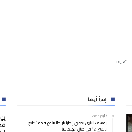
على
التعليقات
انقسام
داخل
“الكاف”
بسبب
السماح
بخوض
إقرأ أيضاً
أحمد
أحمد
يوس
“الانتخابات
يوسف التازي يحقق إنجازًا تاريخيًا ببلوغ قمة “كانغ
الرئاسية”
ياتسي 2” في جبال الهيمالايا