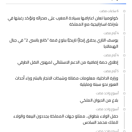
كولومبيا تعلن اعترافها بسيادة المغرب على صحرائه وتؤكد رغبتها في
شراكة استراتيجية مع المملكة
يوسف التازي يحقق إنجازًا تاريخيًا ببلوغ قمة “كانغ ياتسي 2” في جبال
الهيمالايا
إطلاق حصة إضافية من الدعم الاستثنائي لمهنيي النقل الطرقي
وزارة الداخلية: معلومات مضللة وشبكات الاتجار بالبشر وراء أحداث
العبور نحو سبتة ومليلية
‫‫‫‏‫أسبوع واحد مضت‬
بلاغ من الديوان الملكي
‫‫‫‏‫أسبوع واحد مضت‬
حفل الولاء بتطوان.. ممثلو جهات المملكة يجددون البيعة والولاء
للملك محمد السادس
‫‫‫‏‫أسبوع واحد مضت‬