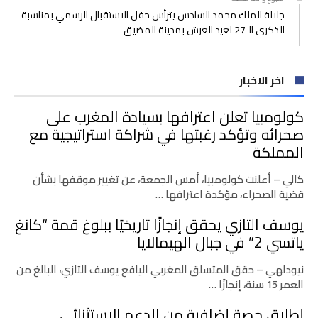
جلالة الملك محمد السادس يترأس حفل الاستقبال الرسمي بمناسبة
الذكرى الـ27 لعيد العرش بمدينة المضيق
اخر الاخبار
كولومبيا تعلن اعترافها بسيادة المغرب على
صحرائه وتؤكد رغبتها في شراكة استراتيجية مع
المملكة
كالي – أعلنت كولومبيا، أمس الجمعة، عن تغيير موقفها بشأن
قضية الصحراء، مؤكدة اعترافها …
يوسف التازي يحقق إنجازًا تاريخيًا ببلوغ قمة “كانغ
ياتسي 2” في جبال الهيمالايا
نيودلهي – حقق المتسلق المغربي اليافع يوسف التازي، البالغ من
العمر 15 سنة، إنجازًا …
إطلاق حصة إضافية من الدعم الاستثنائي