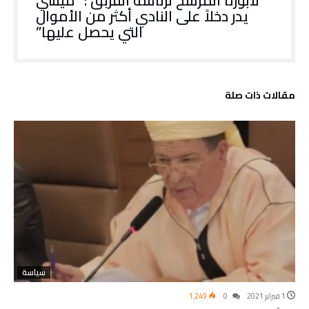
لابورتا المرشح لرئاسة الفربق : “ميسي
يدر دخلاً على النادي أكثر من الأموال
التي يحصل عليها”
‫مقالات ذات صلة‬
سياسة
1 فبراير 2021
0
1٬249