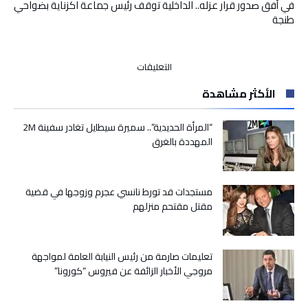
في أفق صدور قرار عزله.. الداخلية توقف رئيس جماعة اكزناية بضواحي
طنجة
على
التعليقات
في
الأكثر مشاهدة
أفق
صدور
قرار
“المرأة الحديدية”.. سميرة سيطايل تغادر سفينة 2M
عزله..
المهددة بالغرق
الداخلية
توقف
رئيس
مستجدات قد تورط نانسي عجرم وزوجها في قضية
جماعة
مقتل مقتحم منزلهم
اكزناية
بضواحي
طنجة
مغلقة
تعليمات صارمة من رئيس النيابة العامة لمواجهة
مروجي الأخبار الزائفة عن فيروس “كورونا”