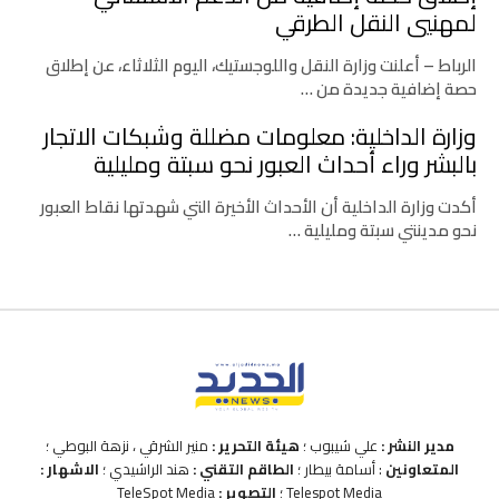
لمهنيي النقل الطرقي
الرباط – أعلنت وزارة النقل واللوجستيك، اليوم الثلاثاء، عن إطلاق
حصة إضافية جديدة من …
وزارة الداخلية: معلومات مضللة وشبكات الاتجار
بالبشر وراء أحداث العبور نحو سبتة ومليلية
أكدت وزارة الداخلية أن الأحداث الأخيرة التي شهدتها نقاط العبور
نحو مدينتي سبتة ومليلية …
مدير النشر :
علي شيبوب ؛
هيئة التحرير :
منير الشرقي ، نزهة البوطي ؛
المتعاونين
: أسامة بيطار ؛
الطاقم التقني :
هند الراشيدي ؛
الاشهار :
Telespot Media ؛
التصوير :
TeleSpot Media