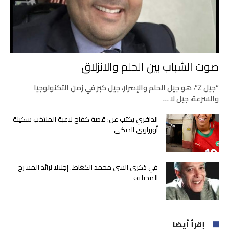
صوت الشباب بين الحلم والانزلاق
“جيل Z”، هو جيل الحلم والإصرار، جيل كبر في زمن التكنولوجيا
والسرعة، جيل لا …
الدافري يكتب عن: قصة كفاح لاعبة المنتخب سكينة
أوزراوي الديكي
في ذكرى السي محمد الكغاط.. إجلالا لرائد المسرح
المختلف
إقرأ أيضاً