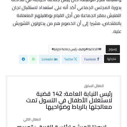
بدورة المجلس الجماعي أكد أنه على استعداد لاستقبال لجان
التفتيش بمقر الجماعة من أجل القيام بوظفيتهم المتعلقة
بالافتحاص، مشيرا إلى أن الخصوم هم من يحاولون التشويش
عليه.
‫‫‫‫وسوم‬
# الداخلية #توقيف رئيس جماعة اكزناية#
‫‫ شاركها‬
Linkedin
Twitter
Facebook
رئيس النيابة العامة: 142 قضية
لاستغلال الأطفال في التسول تمت
معالجتها بالرباط وضواحيها