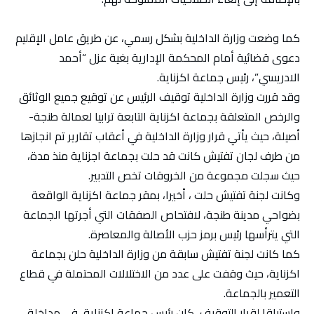
كما وضعت وزارة الداخلية بشكل رسمي، عن طريق عامل الإقليم
دعوى قضائية أمام المحكمة الإدارية بغية عزل “أحمد
الادريسي”، رئيس جماعة اكزناية.
وقد قررت وزارة الداخلية توقيف الرئيس عن توقيع جميع الوثائق
والرخص المتعلقة بجماعة اكزناية التابعة ترابيا لعمالة طنجة-
أصيلة، حيث يأتي قرار وزارة الداخلية في أعقاب تقارير تم انجازها
من طرف لجان تفتيش كانت قد حلت بجماعة اجزناية منذ مدة،
حيث سجلت مجموعة من الخروقات تخص التدبير.
وكانت لجنة تفتيش حلت ، أخيرا، بمقر جماعة اكزناية الواقعة
بضواحي مدينة طنجة، لافتحاص الصفقات التي أجرتها الجماعة
التي يترأسها رئيس برمز حزب الأصالة والمعاصرة.
كما كانت لجنة تفتيش سابقة من وزارة الداخلية حلن بجماعة
اكزناية، حيث وقفت على عدد من الاختلالات المحتملة في قطاع
التعمير بالجماعة.
واستباقا لقرار التوقيف، كان رئيس جماعة اكزناية، في مداخلة