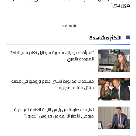
مون بيبي”
على
التعليقات
استئنافية
الأكثر مشاهدة
مراكش
تؤكد
الإدانة
“المرأة الحديدية”.. سميرة سيطايل تغادر سفينة 2M
الحبسية
المهددة بالغرق
لدنيا
باطما
في
مستجدات قد تورط نانسي عجرم وزوجها في قضية
قضية
مقتل مقتحم منزلهم
“حمزة
مون
بيبي”
مغلقة
تعليمات صارمة من رئيس النيابة العامة لمواجهة
مروجي الأخبار الزائفة عن فيروس “كورونا”