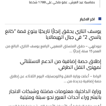
بمناسبة عيد العرش.. عفو ملكي على 1788 شخصا
اخر الاخبار
يوسف التازي يحقق إنجازًا تاريخيًا ببلوغ قمة “كانغ
ياتسي 2” في جبال الهيمالايا
نيودلهي – حقق المتسلق المغربي اليافع يوسف التازي، البالغ من
العمر 15 سنة، إنجازًا …
إطلاق حصة إضافية من الدعم الاستثنائي
لمهنيي النقل الطرقي
الرباط – أعلنت وزارة النقل واللوجستيك، اليوم الثلاثاء، عن إطلاق
حصة إضافية جديدة من …
وزارة الداخلية: معلومات مضللة وشبكات الاتجار
بالبشر وراء أحداث العبور نحو سبتة ومليلية