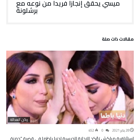
ميسي يحقق إنجازا فريدا من نوعه مع
برشلونة
‫مقالات ذات صلة‬
ركن العدالة
28 يناير 2021
0
452
استئنافية مراكش تؤكد الإدانة الحبسية لدنيا باطما في قضية “حمزة