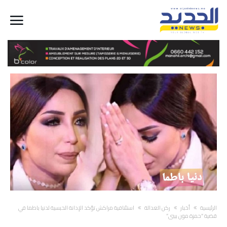
‫الرئيسية‬
أخبار
ركن العدالة
استئنافية مراكش تؤكد الإدانة الحبسية لدنيا باطما في
قضية “حمزة مون بيبي”