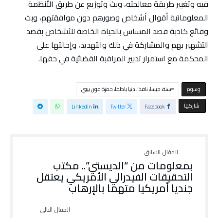
فيه وتغيير طريقة معالجته، وبث وتوزيع عن طريق الأنظمة
المعلوماتية أقوال أشخاص وصورهم دون موافقتهم، وبث
وقائع كاذبة قصد المساس بالحياة الخاصة للأشخاص بقصد
التشهير بهم والمشاركة في ذلك والتهديد، وإحالتها على
المحكمة مع استمرار تدبير المراقبة القضائية في حقها.
‫‫‫‫وسوم‬
سنة، حبسا، نافذا، دنيا باطما، حمزة مون بيبي
‫‫ شاركها‬
Linkedin
Twitter
Facebook
بمعلومات من “الديستي”.. مكتب
التحقيقات الفيدرالي الأمريكي يعتقل
جنديا أمريكيا متهما بالإرهاب