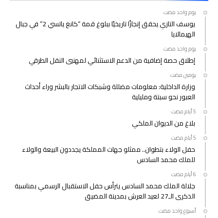
‫‫‫‏‫يوم واحد مضت‬
يوسف التازي يحقق إنجازًا تاريخيًا ببلوغ قمة “كانغ ياتسي 2” في جبال
الهيمالايا
‫‫‫‏‫يوم واحد مضت‬
إطلاق حصة إضافية من الدعم الاستثنائي لمهنيي النقل الطرقي
‫‫‫‏‫يومين مضت‬
وزارة الداخلية: معلومات مضللة وشبكات الاتجار بالبشر وراء أحداث
العبور نحو سبتة ومليلية
بلاغ من الديوان الملكي
حفل الولاء بتطوان.. ممثلو جهات المملكة يجددون البيعة والولاء
للملك محمد السادس
جلالة الملك محمد السادس يترأس حفل الاستقبال الرسمي بمناسبة
الذكرى الـ27 لعيد العرش بمدينة المضيق
‫‫‫‏‫أسبوع واحد مضت‬