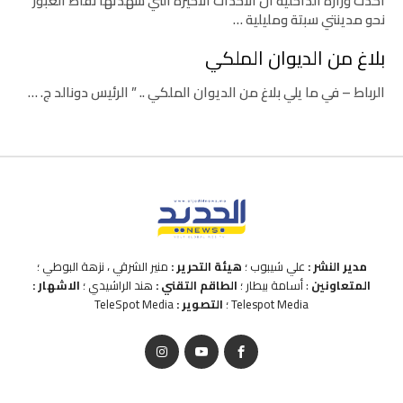
أكدت وزارة الداخلية أن الأحداث الأخيرة التي شهدتها نقاط العبور
نحو مدينتي سبتة ومليلية …
بلاغ من الديوان الملكي
الرباط – في ما يلي بلاغ من الديوان الملكي .. ” الرئيس دونالد ج. …
مدير النشر :
علي شيبوب ؛
هيئة التحرير :
منير الشرقي ، نزهة البوطي ؛
المتعاونين
: أسامة بيطار ؛
الطاقم التقني :
هند الراشيدي ؛
الاشهار :
Telespot Media ؛
التصوير :
TeleSpot Media