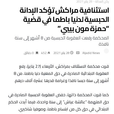
ركن العدالة
-
28 يناير 2021
استئنافية مراكش تؤكد الإدانة
الحبسية لدنيا باطما في قضية
“حمزة مون بيبي”
المحكمة رفعت العقوبة الحبسية من 8 أشهر إلى سنة
نافذة
Aljadid News
28 يناير 2021
452
0 ‫دقائق‬
قررت محكمة الاستئناف بمراكش، الأربعاء (27 يناير)، رفع
العقوبة الابتدائية الصادرة في حق المغنية دنيا باطما، من 8
أشهر إلى سنة حبسا نافذا وغرامة قدرها عشرة آلاف درهم.
كما قررت المحكمة ذاتها، خفض العقوبة الحبسية الصادرة في
حق المتهمة “عائشة عياش” إلى سنة واحدة، فيما أيدت الحكم
الابتدائي في حق كل من ابتسام باطما، وصوفيا شاكيري.