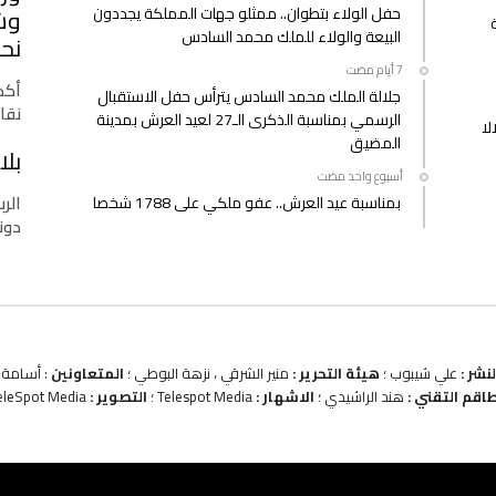
حفل الولاء بتطوان.. ممثلو جهات المملكة يجددون
وشب
البيعة والولاء للملك محمد السادس
نحو
أكدت
جلالة الملك محمد السادس يترأس حفل الاستقبال
نقا
الرسمي بمناسبة الذكرى الـ27 لعيد العرش بمدينة
لا
المضيق
بلا
‫‫‫‏‫أسبوع واحد مضت‬
الرب
بمناسبة عيد العرش.. عفو ملكي على 1788 شخصا
دونا
نشر :
علي شيبوب ؛
هيئة التحرير :
منير الشرقي ، نزهة البوطي ؛
المتعاونين
: أسامة ب
طاقم التقني :
هند الراشيدي ؛
الاشهار :
Telespot Media ؛
التصوير :
eleSpot Media