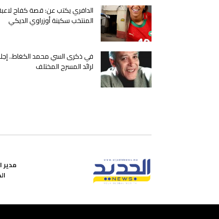
الدافري يكتب عن: قصة كفاح لاعبة
المنتخب سكينة أوزراوي الديكي
في ذكرى السي محمد الكغاط.. إجلا
لرائد المسرح المختلف
مدير ال
ال