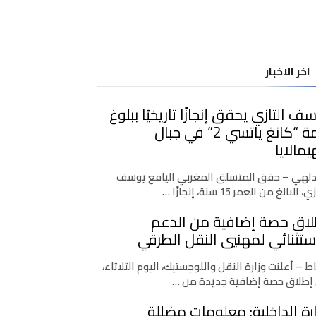
اخر الاخبار
ف التازي يحقق إنجازًا تاريخيًا ببلوغ
قمة “كانغ ياتسي 2” في جبال
يمالايا
دلهي – حقق المتسلق المغربي اليافع يوسف
، البالغ من العمر 15 سنة، إنجازًا …
لاق حصة إضافية من الدعم
ستثنائي لمهنيي النقل الطرقي
اط – أعلنت وزارة النقل واللوجستيك، اليوم الثلاثاء،
إطلاق حصة إضافية جديدة من …
رة الداخلية: معلومات مضللة