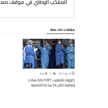
المنتخب الوطني في موقف صع
‫مقالات ذات صلة‬
أخبار
25 يناير 2021
0
444
كورونا بالمغرب: 1031حالة شفاء
إضافية خلال 24 ساعة الماضية