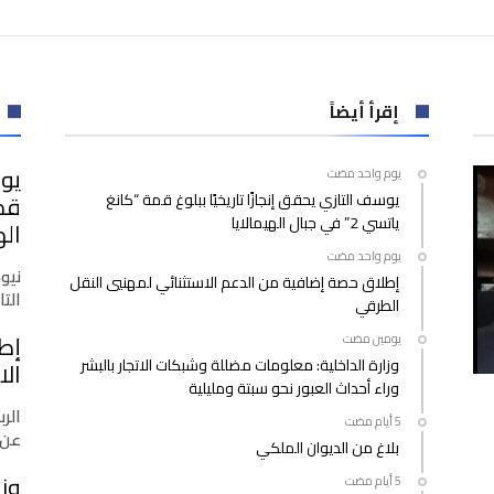
بالمغرب:
1031حالة
شفاء
إضافية
خلال
إقرأ أيضاً
24
ساعة
يوس
‫‫‫‏‫يوم واحد مضت‬
الماضية
يوسف التازي يحقق إنجازًا تاريخيًا ببلوغ قمة “كانغ
مغلقة
ياتسي 2” في جبال الهيمالايا
اله
‫‫‫‏‫يوم واحد مضت‬
نيو
إطلاق حصة إضافية من الدعم الاستثنائي لمهنيي النقل
التازي
الطرقي
إط
‫‫‫‏‫يومين مضت‬
وزارة الداخلية: معلومات مضللة وشبكات الاتجار بالبشر
الا
وراء أحداث العبور نحو سبتة ومليلية
الرب
عن 
بلاغ من الديوان الملكي
وزا