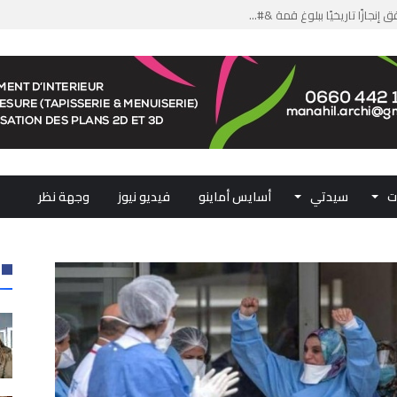
من الدعم الاستثنائي لمهنيي ال...
لومات مضللة وشبكات الاتجار ب...
ملكي...
.. ممثلو جهات المملكة يجددون ...
ت
سيدتي
أسايس أماينو
فيديو نيوز
وجهة نظر