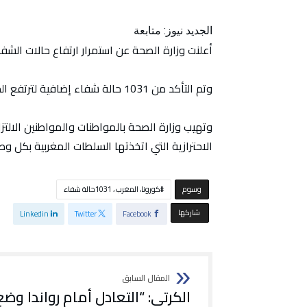
الجديد نيوز: متابعة
أعلنت وزارة الصحة عن استمرار ارتفاع حالات الش
وتم التأكد من 1031 حالة شفاء إضافية لترتفع الحصيلة الإجمالية للتعافي إلى 443472 حالة.
وتهيب وزارة الصحة بالمواطنات والمواطنين الالتزا
الاحترازية التي اتخذتها السلطات المغربية بكل و
‫‫‫‫وسوم‬
كورونا، المغرب ، 1031حالة شفاء
‫‫ شاركها‬
Linkedin
Twitter
Facebook
الكرتي: “التعادل أمام رواندا وضع