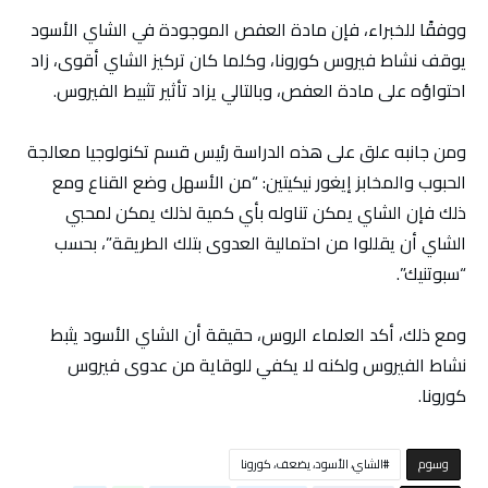
ووفقًا للخبراء، فإن مادة العفص الموجودة في الشاي الأسود
يوقف نشاط فيروس كورونا، وكلما كان تركيز الشاي أقوى، زاد
احتواؤه على مادة العفص، وبالتالي يزاد تأثير تثبيط الفيروس.
ومن جانبه علق على هذه الدراسة رئيس قسم تكنولوجيا معالجة
الحبوب والمخابز إيغور نيكيتين: “من الأسهل وضع القناع ومع
ذلك فإن الشاي يمكن تناوله بأي كمية لذلك يمكن لمحبي
الشاي أن يقللوا من احتمالية العدوى بتلك الطريقة”، بحسب
“سبوتنيك”.
ومع ذلك، أكد العلماء الروس، حقيقة أن الشاي الأسود يثبط
نشاط الفيروس ولكنه لا يكفي للوقاية من عدوى فيروس
كورونا.
‫‫‫‫وسوم‬
الشاي، الأسود، يضعف، كورونا