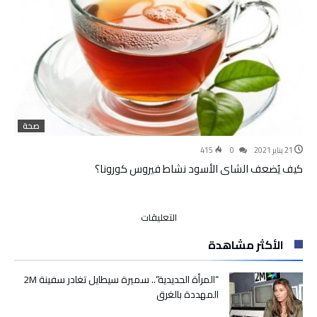
صحة
21 يناير 2021
0
415
كيف يُضعف الشاي الأسود نشاط فيروس كورونا؟
على
التعليقات
كيف
الأكثر مشاهدة
يُضعف
الشاي
الأسود
“المرأة الحديدية”.. سميرة سيطايل تغادر سفينة 2M
نشاط
المهددة بالغرق
فيروس