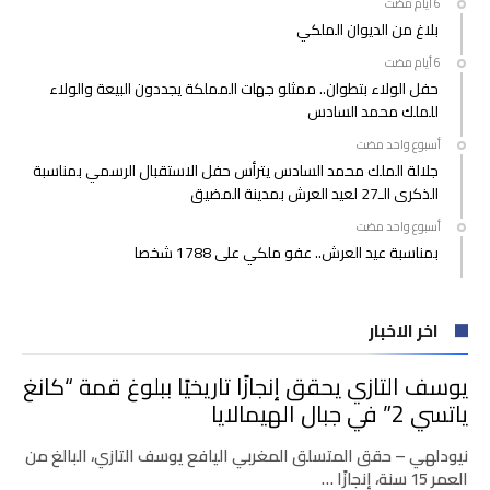
بلاغ من الديوان الملكي
حفل الولاء بتطوان.. ممثلو جهات المملكة يجددون البيعة والولاء
للملك محمد السادس
‫‫‫‏‫أسبوع واحد مضت‬
جلالة الملك محمد السادس يترأس حفل الاستقبال الرسمي بمناسبة
الذكرى الـ27 لعيد العرش بمدينة المضيق
‫‫‫‏‫أسبوع واحد مضت‬
بمناسبة عيد العرش.. عفو ملكي على 1788 شخصا
اخر الاخبار
يوسف التازي يحقق إنجازًا تاريخيًا ببلوغ قمة “كانغ
ياتسي 2” في جبال الهيمالايا
نيودلهي – حقق المتسلق المغربي اليافع يوسف التازي، البالغ من
العمر 15 سنة، إنجازًا …