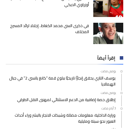
أوزراوي الديكي
في ذكرى السي محمد الكغاط.. إجلالا لرائد المسرح
المختلف
إقرأ أيضاً
‫‫‫‏‫يومين مضت‬
يوسف التازي يحقق إنجازًا تاريخيًا ببلوغ قمة “كانغ ياتسي 2” في جبال
الهيمالايا
‫‫‫‏‫يومين مضت‬
إطلاق حصة إضافية من الدعم الاستثنائي لمهنيي النقل الطرقي
وزارة الداخلية: معلومات مضللة وشبكات الاتجار بالبشر وراء أحداث
العبور نحو سبتة ومليلية