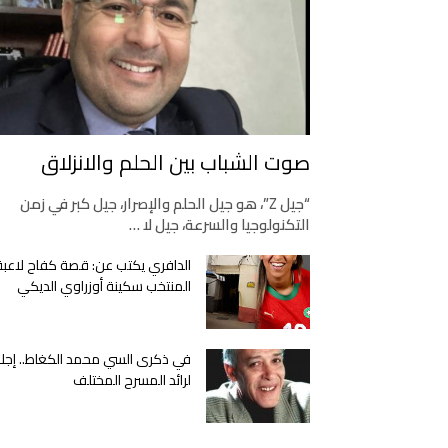
صوت الشباب بين الحلم والانزلاق
“جيل Z”، هو جيل الحلم والإصرار، جيل كبر في زمن
التكنولوجيا والسرعة، جيل لا …
الدافري يكتب عن: قصة كفاح لاعبة
المنتخب سكينة أوزراوي الديكي
في ذكرى السي محمد الكغاط.. إجلا
لرائد المسرح المختلف