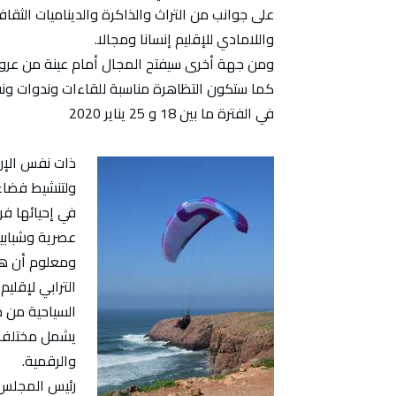
على جوانب من التراث والذاكرة والديناميات الثقاف
واللامادي للإقليم إنسانا ومجالا.
ومن جهة أخرى سيفتح المجال أمام عينة من عروض م
كما ستكون التظاهرة مناسبة للقاءات وندوات ونق
في الفترة ما بين 18 و 25 يناير 2020
ذات نفس الإرت
ولتنشيط فضاءا
في إحيائها ف
عصرية وشبابية
ومعلوم أن هذ
الترابي لإقلي
السياحية من م
يشمل مختلف ا
والرقمية.
رئيس المجلس ا