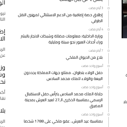
اله
25
يناير
نيو
إطلاق حصة إضافية من الدعم الاستثنائي لمهنيي النقل
2020
التازي
الطرقي
مغلقة
إط
وزارة الداخلية: معلومات مضللة وشبكات الاتجار بالبشر
الا
وراء أحداث العبور نحو سبتة ومليلية
الرب
عن 
بلاغ من الديوان الملكي
وزا
‫‫‫‏‫أسبوع واحد مضت‬
حفل الولاء بتطوان.. ممثلو جهات المملكة يجددون
وشب
البيعة والولاء للملك محمد السادس
نحو
‫‫‫‏‫أسبوع واحد مضت‬
أكدت
جلالة الملك محمد السادس يترأس حفل الاستقبال
نقا
الرسمي بمناسبة الذكرى الـ27 لعيد العرش بمدينة
لا
المضيق
بلا
‫‫‫‏‫أسبوع واحد مضت‬
الرب
بمناسبة عيد العرش.. عفو ملكي على 1788 شخصا