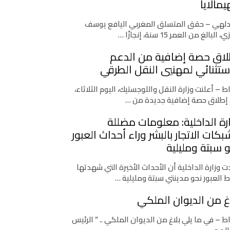
يمالايا
دلهي – حقق المتسلق المغربي اليافع يوسف
، البالغ من العمر 15 سنة، إنجازًا …
لاق حصة إضافية من الدعم
ستثنائي لمهنيي النقل الطرقي
اط – أعلنت وزارة النقل واللوجستيك، اليوم الثلاثاء،
إطلاق حصة إضافية جديدة من …
رة الداخلية: معلومات مضللة
كات الاتجار بالبشر وراء أحداث العبور
 سبتة ومليلية
 وزارة الداخلية أن الأحداث الأخيرة التي شهدتها
ط العبور نحو مدينتي سبتة ومليلية …
غ من الديوان الملكي
اط – في ما يلي بلاغ من الديوان الملكي .. ” الرئيس