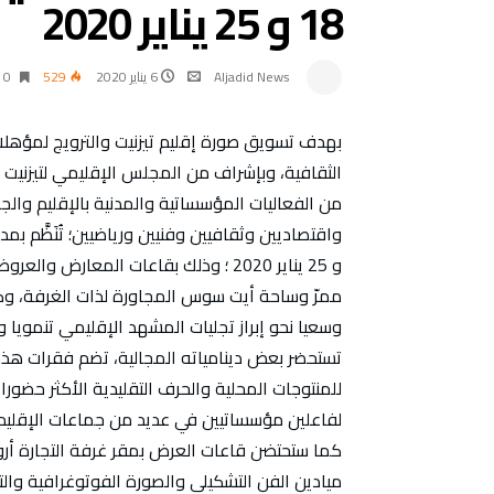
18 و 25 يناير 2020
Aljadid News
6 يناير 2020
529
0 ‫دقائق‬
بهدف تسويق صورة إقليم تيزنيت والترويج لمؤهلاته
الثقافية، وبإشراف من المجلس الإقليمي لتيزنيت 
من الفعاليات المؤسساتية والمدنية بالإقليم وا
و 25 يناير 2020 ؛ وذلك بقاعات المعار
ممرّ وساحة أيت سوس المجاورة لذات الغرفة، وكذا
وسعيا نحو إبراز تجليات المشهد الإقليمي تنمويا
للمنتوجات المحلية والحرف التقليدية الأكثر حضورا 
لفاعلين مؤسساتيين في عديد من جماعات الإقليم وإ
كما ستحتضن قاعات العرض بمقر غرفة التجارة أروقة
ميادين الفن التشكيلي والصورة الفوتوغرافية وا