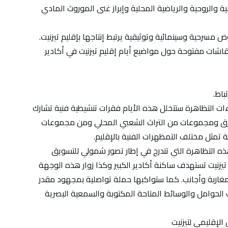
ية والروحية والرياضية المحلية وإبراز غنى الموروث المادي
سرحية وسينمائية وتوثيقية يرتبط إنتاجها بإقليم تيزنيت.
اشات مفتوحة حول مواضيع أيام إقليم تيزنيت في أكادير
باط.
ت التظاهرة ستتخلل هذه الأيام فقرات تنشيطية فنية تشارك
رق ومجموعات من التراث الشعبي المحلي ومن مجموعات
 تمثل مختلف التمظهرات الفنية بالإقليم.
ه التظاهرة التي تندرج في إطار تصور شمولي للتسويق
م تيزنيت تستهدف ساكنة أكادير الكبير وكذا زوار هذه الوجهة
غاربة وأجانب. كما ستواكبها حملة تواصلية بمجهود مقدر
لحوامل والوسائط المتاحة المكتوبة والسمعية البصرية
لإقليمي لتيزنيت