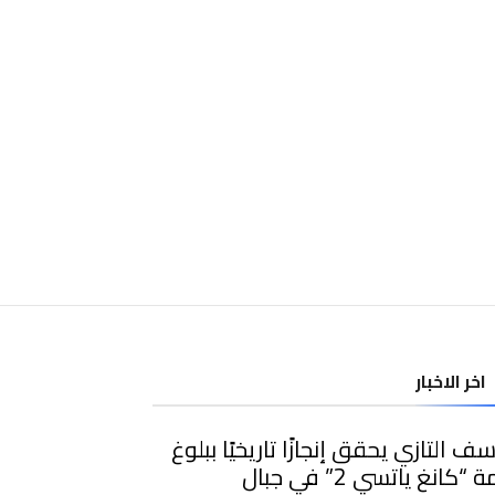
اخر الاخبار
ف التازي يحقق إنجازًا تاريخيًا ببلوغ
قمة “كانغ ياتسي 2” في جبال