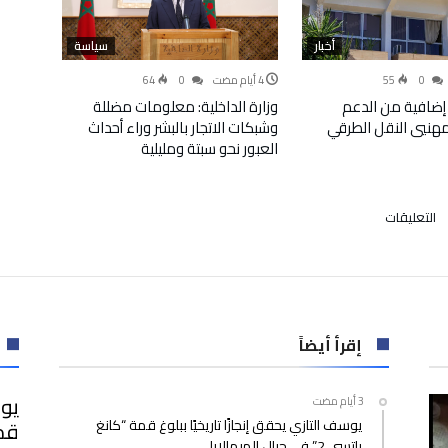
أخبار
سياسة
64
0
55
0
إضافية من الدعم
وزارة الداخلية: معلومات مضللة
لمهنيي النقل الطرقي
وشبكات الاتجار بالبشر وراء أحداث
العبور نحو سبتة ومليلية
على
التعليقات
أيام
إقليم
تيزنيت
في
أكادير
في
إقرأ أيضاً
الفترة
ما
يوس
بين
يوسف التازي يحقق إنجازًا تاريخيًا ببلوغ قمة “كانغ
18
ياتسي 2” في جبال الهيمالايا
و