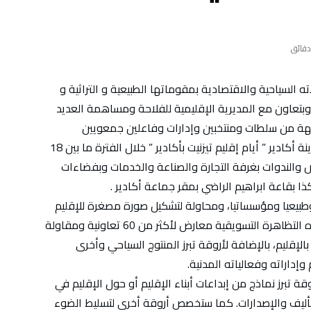
 السياحية والاقتصادية بمقوماتها الطبيعية و التراثية و
وبتعاون مع المديرية الإقليمية للفلاحة ومساهمة العديد
لجهة من سلطات ومنتخبين وإدارات وفاعلين جمعويين
واقتصاديين وثقافيين وفنيين ورياضيين؛ تُنَظَّم بمدينة أكادير ” أيام إقليم تيزنيت بأكادير ” خلال الفترة ما بين 18
ض والعروض والندوات بغرفة التجارة والصناعة والخدمات وبفضاءات
 بقاعة ابراهيم الراضي بمقر جماعة أكادير .
 وطبيعيا ومؤسساتيا، ومحاولة لتشكيل صورة مصغرة للإقليم
تستحضر بعض دينامياته المجالية، تضم فقرات هذه التظاهرة التسويقية معارض لأكثر من 60 تعاونية ومقاولة
بالإقليم، بالإضافة لأروقة تبرز المنتوج السياحي وأخرى
داراته وفعالياته المدنية.
 تبرز نماذج من إبداعات أبناء الإقليم أو حول الإقليم في
لتأليف والإصدارات. كما ستخصص أروقة أخرى لتسليط الضوء