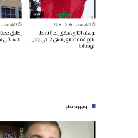
رياضة
54
0
يوسف التازي يحقق إنجازًا تاريخيًا
إطلاق حصة 
ببلوغ قمة “كانغ ياتسي 2” في جبال
الاستثنائي 
الهيمالايا
وجهة نظر