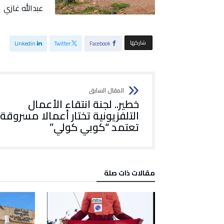
عبدالله غازي
‫‫ شاركها‬
Linkedin
Twitter
Facebook
خطير.. لجنة انتقاء الأعمال
التلفزيونية تختار أعمالا مسروقة
تعتمد “كوبي كولي”
‫مقالات ذات صلة‬