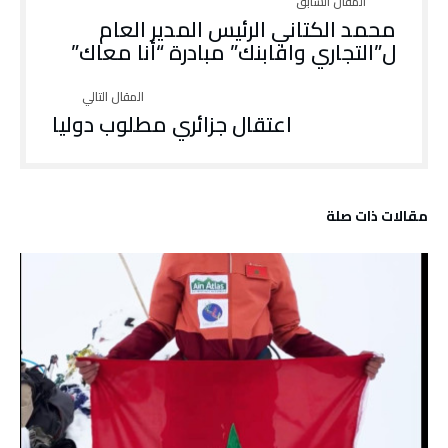
محمد الكتاني الرئيس المدير العام
ل”التجاري وافابنك” مبادرة “أنا معاك”
اعتقال جزائري مطلوب دوليا
‫مقالات ذات صلة‬