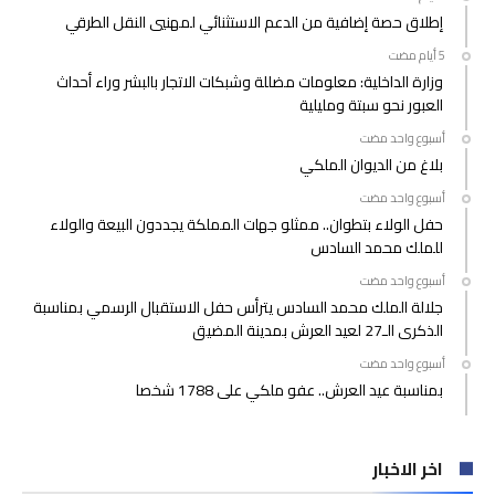
إطلاق حصة إضافية من الدعم الاستثنائي لمهنيي النقل الطرقي
وزارة الداخلية: معلومات مضللة وشبكات الاتجار بالبشر وراء أحداث
العبور نحو سبتة ومليلية
‫‫‫‏‫أسبوع واحد مضت‬
بلاغ من الديوان الملكي
‫‫‫‏‫أسبوع واحد مضت‬
حفل الولاء بتطوان.. ممثلو جهات المملكة يجددون البيعة والولاء
للملك محمد السادس
‫‫‫‏‫أسبوع واحد مضت‬
جلالة الملك محمد السادس يترأس حفل الاستقبال الرسمي بمناسبة
الذكرى الـ27 لعيد العرش بمدينة المضيق
‫‫‫‏‫أسبوع واحد مضت‬
بمناسبة عيد العرش.. عفو ملكي على 1788 شخصا
اخر الاخبار