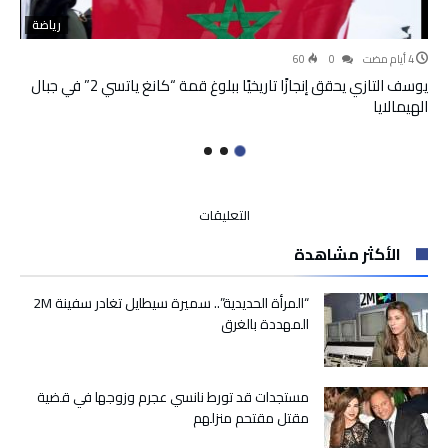
رياضة
60
0
يوسف التازي يحقق إنجازًا تاريخيًا ببلوغ قمة “كانغ ياتسي 2” في جبال
الهيمالايا
على
التعليقات
رسميا
الأكثر مشاهدة
:
حكيم
زياش
“المرأة الحديدية”.. سميرة سيطايل تغادر سفينة 2M
مرشح
المهددة بالغرق
ليكون
ضمن
أفضل
مستجدات قد تورط نانسي عجرم وزوجها في قضية
تشكيلة
مقتل مقتحم منزلهم
لسنة
2019