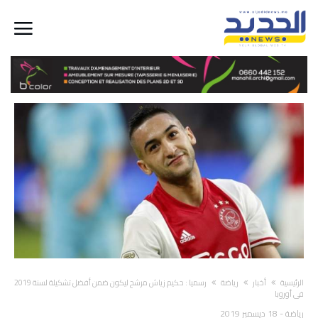
‫الرئيسية‬
أخبار
رياضة
رسميا : حكيم زياش مرشح ليكون ضمن أفضل تشكيلة لسنة 2019
في أوروبا
رياضة
-
18 ديسمبر 2019