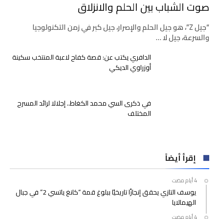
صوت الشباب بين الحلم والانزلاق
“جيل Z”، هو جيل الحلم والإصرار، جيل كبر في زمن التكنولوجيا
والسرعة، جيل لا …
الدافري يكتب عن: قصة كفاح لاعبة المنتخب سكينة
أوزراوي الديكي
في ذكرى السي محمد الكغاط.. إجلالا لرائد المسرح
المختلف
إقرأ أيضاً
يوسف التازي يحقق إنجازًا تاريخيًا ببلوغ قمة “كانغ ياتسي 2” في جبال
الهيمالايا