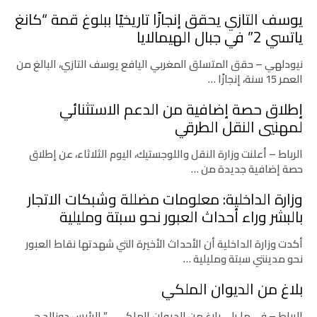
يوسف التازي يحقق إنجازًا تاريخيًا ببلوغ قمة “كانغ
ياتسي 2” في جبال الهيمالايا
نيودلهي – حقق المتسلق المغربي اليافع يوسف التازي، البالغ من
العمر 15 سنة، إنجازًا …
إطلاق حصة إضافية من الدعم الاستثنائي
لمهنيي النقل الطرقي
الرباط – أعلنت وزارة النقل واللوجستيك، اليوم الثلاثاء، عن إطلاق
حصة إضافية جديدة من …
وزارة الداخلية: معلومات مضللة وشبكات الاتجار
بالبشر وراء أحداث العبور نحو سبتة ومليلية
أكدت وزارة الداخلية أن الأحداث الأخيرة التي شهدتها نقاط العبور
نحو مدينتي سبتة ومليلية …
بلاغ من الديوان الملكي
الرباط – في ما يلي بلاغ من الديوان الملكي .. ” الرئيس دونالد ج. …