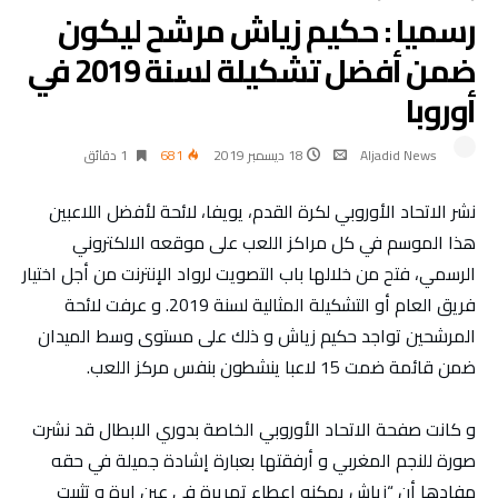
رسميا : حكيم زياش مرشح ليكون
ضمن أفضل تشكيلة لسنة 2019 في
أوروبا
Aljadid News
18 ديسمبر 2019
681
1 ‫دقائق‬
نشر الاتحاد الأوروبي لكرة القدم، يويفا، لائحة لأفضل اللاعبين
هذا الموسم في كل مراكز اللعب على موقعه الالكتروني
الرسمي، فتح من خلالها باب التصويت لرواد الإنترنت من أجل اختيار
فريق العام أو التشكيلة المثالية لسنة 2019. و عرفت لائحة
المرشحين تواجد حكيم زياش و ذلك على مستوى وسط الميدان
ضمن قائمة ضمت 15 لاعبا ينشطون بنفس مركز اللعب.
و كانت صفحة الاتحاد الأوروبي الخاصة بدوري الابطال قد نشرت
صورة للنجم المغربي و أرفقتها بعبارة إشادة جميلة في حقه
مفادها أن “زياش يمكنه إعطاء تمريرة في عين إبرة و تثبيت