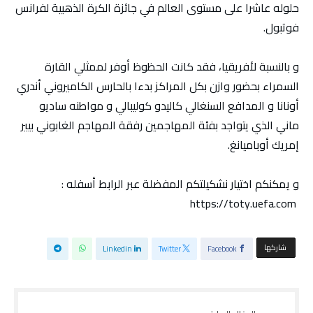
حلوله عاشرا على مستوى العالم في جائزة الكرة الذهبية لفرانس
فوتبول.
و بالنسبة لأفريقيا، فقد كانت الحظوظ أوفر لممثلي القارة
السمراء بحضور وازن بكل المراكز بدءا بالحارس الكاميروني أندري
أونانا و المدافع السنغالي كاليدو كوليبالي و مواطنه ساديو
ماني الذي يتواجد بفئة المهاجمين رفقة المهاجم الغابوني بيير
إمريك أوباميانغ.
و يمكنكم اختيار نشكيلتكم المفضلة عبر الرابط أسفله :
https://toty.uefa.com
‫‫ شاركها‬
Linkedin
Twitter
Facebook