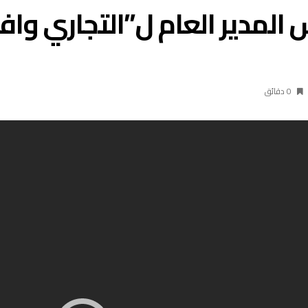
المدير العام ل”التجاري وافاب
0 ‫دقائق‬