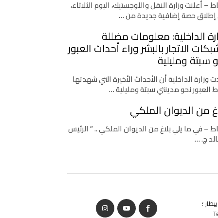
اط – أعلنت وزارة النقل واللوجستيك، اليوم الثلاثاء،
إطلاق حصة إضافية جديدة من …
رة الداخلية: معلومات مضللة
كات الاتجار بالبشر وراء أحداث العبور
 سبتة ومليلية
 وزارة الداخلية أن الأحداث الأخيرة التي شهدتها
ط العبور نحو مدينتي سبتة ومليلية …
غ من الديوان الملكي
اط – في ما يلي بلاغ من الديوان الملكي .. ” الرئيس
لد ج. …
يطار ؛
T