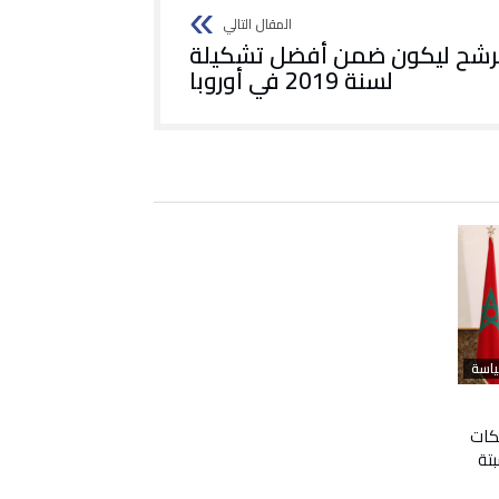
مرشح ليكون ضمن أفضل تشكيلة
لسنة 2019 في أوروبا
اسة
كات
بتة