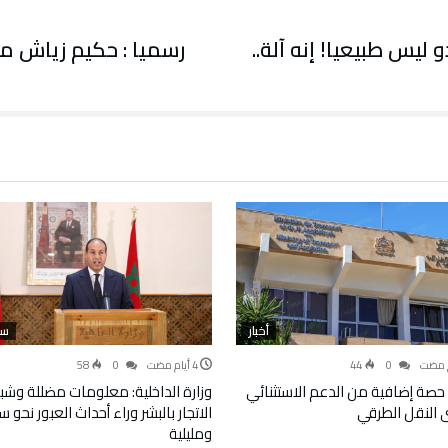
ليس طبيعيا! إنه آلة..
رسميا : حكيم زياش 
أخبار
سي
58
0
44
0
حصة إضافية من الدعم الاستثنائي
وزارة الداخلية: معلومات مضللة وشب
 النقل الطرقي
الاتجار بالبشر وراء أحداث العبور نحو س
ومليلية