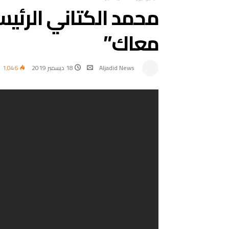
محمد الكتاني الرئيس 
معاك”
Aljadid News
18 ديسمبر 2019
1٬046