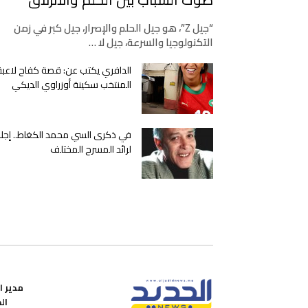
“جيل Z”، هو جيل الحلم والإصرار، جيل كبر في زمن
التكنولوجيا والسرعة، جيل لا …
الدافري يكتب عن: قصة كفاح لاعبة
المنتخب سكينة أوزراوي الديكي
في ذكرى السي محمد الكغاط.. إجلا
لرائد المسرح المختلف
مدير ال
ال