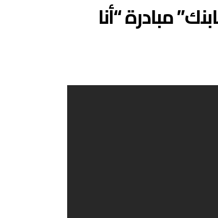
نك” مبادرة “أنا