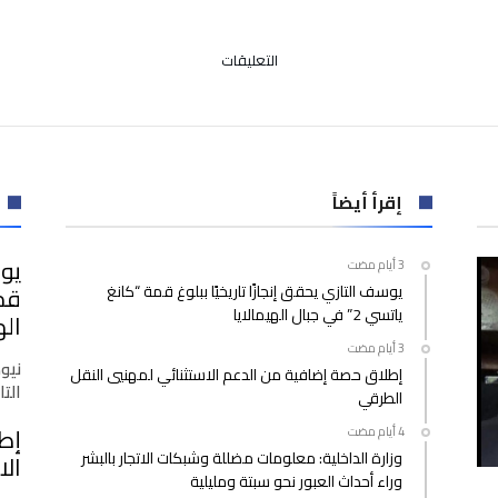
على
التعليقات
محمد
الكتاني
الرئيس
المدير
العام
إقرأ أيضاً
ل”التجاري
وافابنك”
مبادرة
يوس
“أنا
يوسف التازي يحقق إنجازًا تاريخيًا ببلوغ قمة “كانغ
معاك”
ياتسي 2” في جبال الهيمالايا
مغلقة
اله
نيو
إطلاق حصة إضافية من الدعم الاستثنائي لمهنيي النقل
التازي
الطرقي
إط
وزارة الداخلية: معلومات مضللة وشبكات الاتجار بالبشر
الا
وراء أحداث العبور نحو سبتة ومليلية