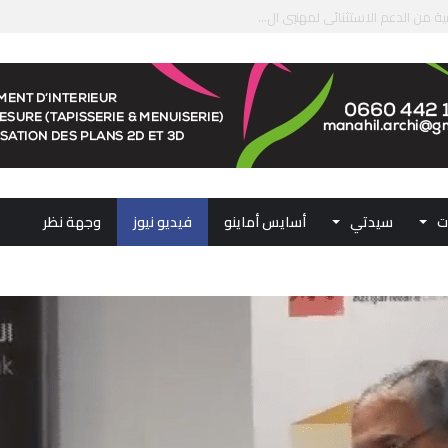
من الدعم الاستثنائي لمهنيي ال...
لومات مضللة وشبكات الاتجار ب...
ملكي...
.. ممثلو جهات المملكة يجددون ...
ت
سيدتي
أسايس أماينو
فيديو نيوز
وجهة نظر