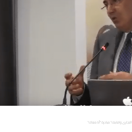
لتجاري وافابنك” مبادرة “أنا معاك”