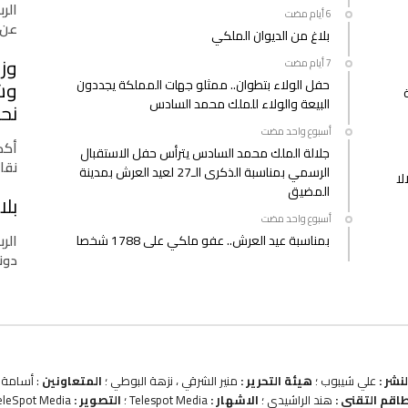
الرب
عن 
بلاغ من الديوان الملكي
وزا
حفل الولاء بتطوان.. ممثلو جهات المملكة يجددون
وشب
البيعة والولاء للملك محمد السادس
نحو
‫‫‫‏‫أسبوع واحد مضت‬
أكدت
جلالة الملك محمد السادس يترأس حفل الاستقبال
نقا
الرسمي بمناسبة الذكرى الـ27 لعيد العرش بمدينة
لا
المضيق
بلا
‫‫‫‏‫أسبوع واحد مضت‬
الرب
بمناسبة عيد العرش.. عفو ملكي على 1788 شخصا
دونا
نشر :
علي شيبوب ؛
هيئة التحرير :
منير الشرقي ، نزهة البوطي ؛
المتعاونين
: أسامة ب
طاقم التقني :
هند الراشيدي ؛
الاشهار :
Telespot Media ؛
التصوير :
eleSpot Media