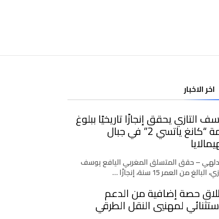
اخر الاخبار
ف التازي يحقق إنجازًا تاريخيًا ببلوغ
قمة “كانغ ياتسي 2” في جبال
يمالايا
دلهي – حقق المتسلق المغربي اليافع يوسف
، البالغ من العمر 15 سنة، إنجازًا …
لاق حصة إضافية من الدعم
ستثنائي لمهنيي النقل الطرقي