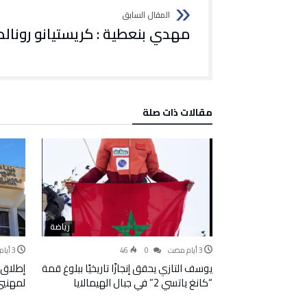
مهدي بنعطية : كريستيانو رونالدو 
‫مقالات ذات صلة‬
رياضة
46
0
يوسف التازي يحقق إنجازًا تاريخيًا ببلوغ قمة
إطلاق 
“كانغ ياتسي 2” في جبال الهيمالايا
لمهنيي