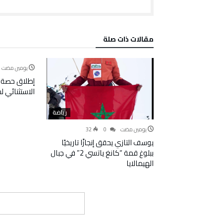
‫مقالات ذات صلة‬
‫‫‫‏‫يومين مضت‬
إطلاق حصة 
الاستثنائي 
رياضة
‫‫‫‏‫يومين مضت‬
0
32
يوسف التازي يحقق إنجازًا تاريخيًا
ببلوغ قمة “كانغ ياتسي 2” في جبال
الهيمالايا