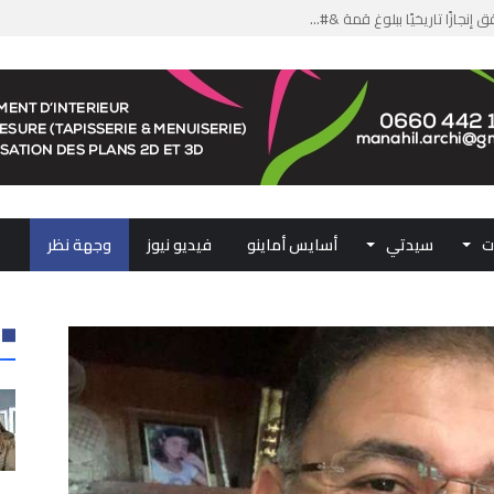
من الدعم الاستثنائي لمهنيي ال...
لومات مضللة وشبكات الاتجار ب...
ملكي...
.. ممثلو جهات المملكة يجددون ...
ت
سيدتي
أسايس أماينو
فيديو نيوز
وجهة نظر