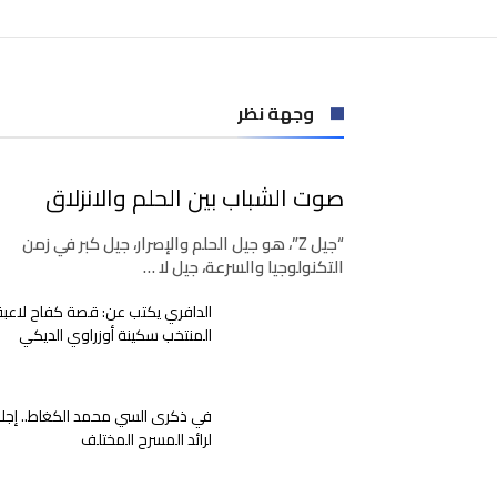
وجهة نظر
صوت الشباب بين الحلم والانزلاق
“جيل Z”، هو جيل الحلم والإصرار، جيل كبر في زمن
التكنولوجيا والسرعة، جيل لا …
الدافري يكتب عن: قصة كفاح لاعبة
المنتخب سكينة أوزراوي الديكي
في ذكرى السي محمد الكغاط.. إجلا
لرائد المسرح المختلف