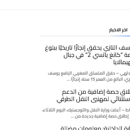
اخر الاخبار
ف التازي يحقق إنجازًا تاريخيًا ببلوغ
قمة “كانغ ياتسي 2” في جبال
يمالايا
دلهي – حقق المتسلق المغربي اليافع يوسف
، البالغ من العمر 15 سنة، إنجازًا …
لاق حصة إضافية من الدعم
ستثنائي لمهنيي النقل الطرقي
اط – أعلنت وزارة النقل واللوجستيك، اليوم الثلاثاء،
إطلاق حصة إضافية جديدة من …
رة الداخلية: معلومات مضللة