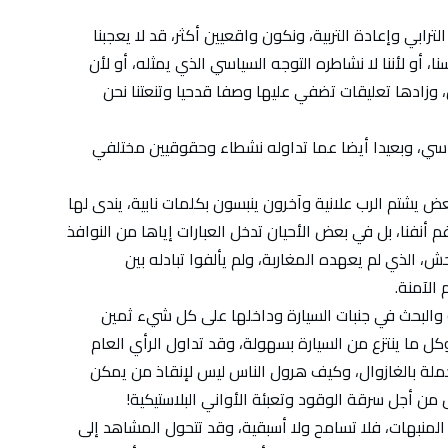
رابي وإعادة التربية، ونكون واقعيين أكثر، قد لا يعجبنا
، أو لأننا لا نشاطره التوجه السياسي الذي يمثله، أو لأن
 وزادها تعليقات تضفي عليها وصفا قدحيا وتنعتنا نحن
سياسي، وبعيدا أيضا عما تداوله نشطاء وحقوقيين مختلفي
يشتم الرب علانية وآخرون ينبسون بكلمات نابية، يندى لها
م أنفنا، بل في بعض الأحيان تدخل العبارات إياها من النوافذ
ش، الذي لم يعهده المغاربة، ولم يألفوا تبادله بين
لآمنة.
والبحث في جنبات السيارة وداخلها على كل شيء ثمين
كل ما ينتزع من السيارة بسهولة، وقد تداول الرأي العام
ملة بالغازوال، وكيف هرول الناس ليس لإنقاذ من يمكن
بل من أجل سرقة الوقود وتعبئة الأواني البلاستيكية!
المنبهات، فلا تسامح ولا أسبقية، وقد تتحول المشاهد إلى