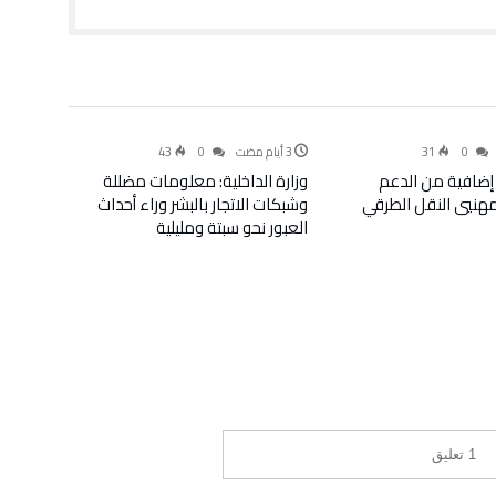
أخبار
سياسة
43
0
31
0
إضافية من الدعم
وزارة الداخلية: معلومات مضللة
لمهنيي النقل الطرقي
وشبكات الاتجار بالبشر وراء أحداث
العبور نحو سبتة ومليلية
1 ‎تعليق