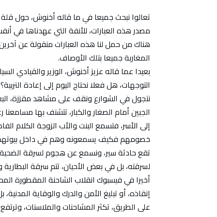
تعالوا نبحث جميعا في ما قاله أخنوش، حول قلة الت
مصدر هذه العبارات، للأنفة التي عهدناها في أنفسنا
هناك من حمل لنا هذه العبارات منقولة عن آخرين،
المغاربة جميعا بتلك الأوصاف.
بعيدا عما قاله عزيز أخنوش، الوزير والقيادي ال
التوجهات، هل فعلا نحتاج اليوم إلى إعادة التربية؟
نتجول في الشوارع ونقف على مشاهد مقززة، البعض 
الجبين أمام الصغار والكبار، تتشنف بها مسامعنا رغ
إلى الأسر، فتسمع البنت والأب الزوجة الكلام الفاح
خصومهم فكيف يسمعونه وهم في داخل بيوتهم ا
تقع حادثة سير، ونسمع عن هجوم لسرقة الضحية 
لسرقته، بل في بعض الأحيان، تتم سرقة البطارية و
أخيرا في فيسبوك انقلاب الشاحنة المقطورة المح
إنقاذه، أو تبليغ الأمن والدرك والوقاية المدنية، 
على الطريق، تكثر المشاحنات والملاسنات، وترتفع 