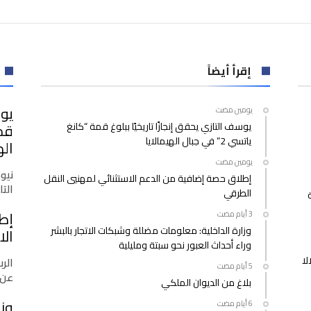
إقرأ أيضاً
يوس
‫‫‫‏‫يومين مضت‬
يوسف التازي يحقق إنجازًا تاريخيًا ببلوغ قمة “كانغ
ياتسي 2” في جبال الهيمالايا
اله
‫‫‫‏‫يومين مضت‬
نيو
إطلاق حصة إضافية من الدعم الاستثنائي لمهنيي النقل
التازي
الطرقي
إط
وزارة الداخلية: معلومات مضللة وشبكات الاتجار بالبشر
الا
وراء أحداث العبور نحو سبتة ومليلية
لا
الرب
عن 
بلاغ من الديوان الملكي
وزا