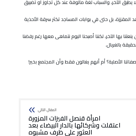
 يطيق الآخر، والسباب لغة مألوفة عند كل تجاوز أو تضييق
 المقززة، بل حتى في بوابات المساجد تكثر سرقة الأحذية
 ينعتنا بها الآخر، لكننا أصبحنا اليوم نتماهى معها رغم رفضنا
قيقة بالغربال.
صفاتنا الأصلية؟ أم أنهم يغالون فقط وأن المجتمع بخير!
امرأة قنصل الفيزات المزورة
اعتقلت وشركائها بالدار البيضاء بعد
العثور على ظرف مشبوه