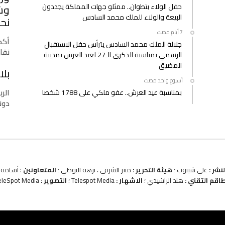
حفل الولاء بتطوان.. ممثلو جهات المملكة يجددون
وشب
البيعة والولاء للملك محمد السادس
نحو
أكدت
جلالة الملك محمد السادس يترأس حفل الاستقبال
نقا
الرسمي بمناسبة الذكرى الـ27 لعيد العرش بمدينة
المضيق
بلا
‫‫‫‏‫أسبوع واحد مضت‬
الرب
بمناسبة عيد العرش.. عفو ملكي على 1788 شخصا
دونا
نشر :
علي شيبوب ؛
هيئة التحرير :
منير الشرقي ، نزهة البوطي ؛
المتعاونين
: أسامة ب
طاقم التقني :
هند الراشيدي ؛
الاشهار :
Telespot Media ؛
التصوير :
eleSpot Media