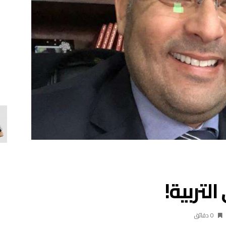
التربية!
0 ‫دقائق‬