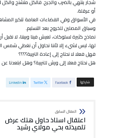
شجار ينتهي بالضرب والجرح. فالكل متشنج والكل لا
أو عرقلة.
في الأسواق وفي الفضاءات العامة تتكرر المشاهد
وسباق المصلين للخروج بعد التسليم.
نماذج كثيرة لسلوكات، تعيش فينا وبيننا، لا نقبل أن
لها، ليس لشيء إلا لأننا نحاول أن نغطي شمس الح
فهل فعلا لا نحتاج إلى إعادة التربية؟؟؟؟
هل نحتاج فعلا إلى ورش للتربية؟ وهل ابتعدنا عن 
‫‫ شاركها‬
Linkedin
Twitter
Facebook
اعتقال استاذ حاول هتك عرض
تلميذته بحي مولاي رشيد