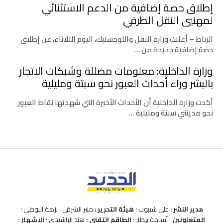
إطلاق حصة إضافية من الدعم الاستثنائي
لمهنيي النقل الطرقي
الرباط – أعلنت وزارة النقل واللوجستيك، اليوم الثلاثاء، عن إطلاق
حصة إضافية جديدة من …
وزارة الداخلية: معلومات مضللة وشبكات الاتجار
بالبشر وراء أحداث العبور نحو سبتة ومليلية
أكدت وزارة الداخلية أن الأحداث الأخيرة التي شهدتها نقاط العبور
نحو مدينتي سبتة ومليلية …
مدير النشر :
علي شيبوب ؛
هيئة التحرير :
منير الشرقي ، نزهة البوطي ؛
المتعاونين
: أسامة بيطار ؛
الطاقم التقني :
هند الراشيدي ؛
الاشهار :