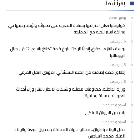
إقرأ أيضاً
‫‫‫‏‫يومين مضت‬
كولومبيا تعلن اعترافها بسيادة المغرب على صحرائه وتؤكد رغبتها في
شراكة استراتيجية مع المملكة
يوسف التازي يحقق إنجازًا تاريخيًا ببلوغ قمة “كانغ ياتسي 2” في جبال
الهيمالايا
إطلاق حصة إضافية من الدعم الاستثنائي لمهنيي النقل الطرقي
وزارة الداخلية: معلومات مضللة وشبكات الاتجار بالبشر وراء أحداث
العبور نحو سبتة ومليلية
‫‫‫‏‫أسبوع واحد مضت‬
بلاغ من الديوان الملكي
‫‫‫‏‫أسبوع واحد مضت‬
حفل الولاء بتطوان.. ممثلو جهات المملكة يجددون البيعة والولاء
للملك محمد السادس