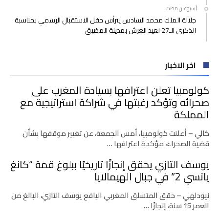
‫‫‫‏‫أسبوعين مضت‬
جلالة الملك محمد السادس يترأس حفل الاستقبال الرسمي بمناسبة
الذكرى الـ27 لعيد العرش بمدينة المضيق
اخر الاخبار
كولومبيا تعلن اعترافها بسيادة المغرب على
صحرائه وتؤكد رغبتها في شراكة استراتيجية مع
المملكة
كالي – أعلنت كولومبيا، أمس الجمعة، عن تغيير موقفها بشأن
قضية الصحراء، مؤكدة اعترافها …
يوسف التازي يحقق إنجازًا تاريخيًا ببلوغ قمة “كانغ
ياتسي 2” في جبال الهيمالايا
نيودلهي – حقق المتسلق المغربي اليافع يوسف التازي، البالغ من
العمر 15 سنة، إنجازًا …