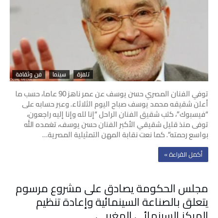
تلفزة
سينما
فن وثقافة
توفي الفنان المصري حسن يوسف عن عمر ناهز 90 عاما، حسب ما
أعلن شقيقه محمد يوسف صباح اليوم الثلاثاء. وعبر حسابه على
“فيسبوك”، كتب شقيق الفنان الراحل “إنا لله وإنا إليه راجعون،
توفى منذ قليل شقيقي الأكبر الفنان حسن يوسف، تغمده الله
بواسع رحمته”. كما نعت نقابة المهن التمثيلية المصرية…
‫أكمل القراءة »‬
مجلس الحكومة يصادق على مشروع مرسوم
يتعلق بالصناعة السينمائية وإعادة تنظيم
المركز السينمائي المغربي