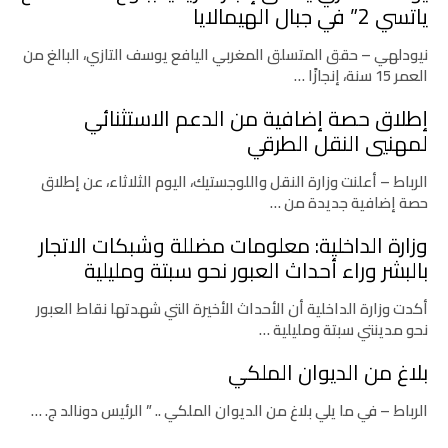
ياتسي 2” في جبال الهيمالايا
نيودلهي – حقق المتسلق المغربي اليافع يوسف التازي، البالغ من
العمر 15 سنة، إنجازًا …
إطلاق حصة إضافية من الدعم الاستثنائي
لمهنيي النقل الطرقي
الرباط – أعلنت وزارة النقل واللوجستيك، اليوم الثلاثاء، عن إطلاق
حصة إضافية جديدة من …
وزارة الداخلية: معلومات مضللة وشبكات الاتجار
بالبشر وراء أحداث العبور نحو سبتة ومليلية
أكدت وزارة الداخلية أن الأحداث الأخيرة التي شهدتها نقاط العبور
نحو مدينتي سبتة ومليلية …
بلاغ من الديوان الملكي
الرباط – في ما يلي بلاغ من الديوان الملكي .. ” الرئيس دونالد ج. …