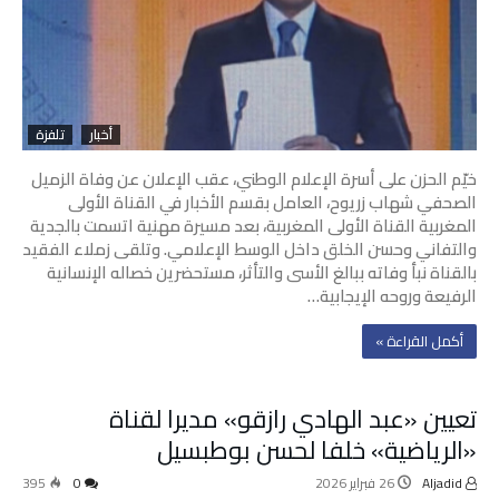
أخبار
تلفزة
خيّم الحزن على أسرة الإعلام الوطني، عقب الإعلان عن وفاة الزميل
الصحفي شهاب زريوح، العامل بقسم الأخبار في القناة الأولى
المغربية القناة الأولى المغربية، بعد مسيرة مهنية اتسمت بالجدية
والتفاني وحسن الخلق داخل الوسط الإعلامي. وتلقى زملاء الفقيد
بالقناة نبأ وفاته ببالغ الأسى والتأثر، مستحضرين خصاله الإنسانية
الرفيعة وروحه الإيجابية…
‫أكمل القراءة »‬
تعيين «عبد الهادي رازقو» مديرا لقناة
«الرياضية» خلفا لحسن بوطبسيل
Aljadid
26 فبراير 2026
0
395