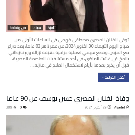
تلفزة
سينما
فن وثقافة
توفي الفنان المصري مصطفى فهمي في الساعات الأولى من
صباح اليوم الأربعاء 30 اكتوبر 2024، عن عمر ناهز 82 عاما، بعد صراع
مع المرض. وخضع فهمي لعملية جراحية دقيقة لإزالة ورم سرطاني
بالمخ، في غشت الماضي، في أحد مستشفيات العاصمة المصرية،
قبل أن يخرج بعدها بأيام لاستكمال العلاج في منزله.…
‫أكمل القراءة »‬
وفاة الفنان المصري حسن يوسف عن 90 عاما
Aljadid
29 أكتوبر 2024
0
399