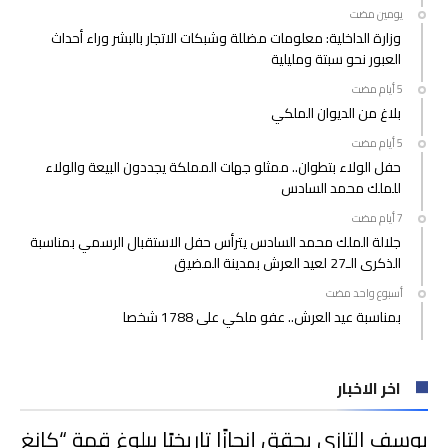
‫‫‫‏‫يومين مضت‬
وزارة الداخلية: معلومات مضللة وشبكات الاتجار بالبشر وراء أحداث
العبور نحو سبتة ومليلية
بلاغ من الديوان الملكي
حفل الولاء بتطوان.. ممثلو جهات المملكة يجددون البيعة والولاء
للملك محمد السادس
جلالة الملك محمد السادس يترأس حفل الاستقبال الرسمي بمناسبة
الذكرى الـ27 لعيد العرش بمدينة المضيق
‫‫‫‏‫أسبوع واحد مضت‬
بمناسبة عيد العرش.. عفو ملكي على 1788 شخصا
اخر الاخبار
يوسف التازي يحقق إنجازًا تاريخيًا ببلوغ قمة “كانغ