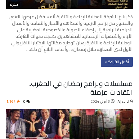
تلفزة
ذكر بلاغ للشركة الوطنية للإذاعة والتلفزة أنه «بفضل عرضها الغني
والمتنوع من برامج الترفيه والفكاهة والأخبار والثقافة والأعمال
الدرامية الرامية إلى إضفاء الحيوية والخصوصية المغربية على
الأيام والأمسيات الرمضانية للمشاهدين، كسبت قنوات الشركة
الوطنية للإذاعة والتلفزة رهان توطيد مكانتها الاختيار التلفزيوني
الأول لدى المغاربة خلال رمضان». وأضاف البلاغ أن ذلك…
‫أكمل القراءة »‬
مسلسلات وبرامج رمضان في المغرب..
انتقادات مزمنة
Aljadid
3 أبريل 2024
0
1٬167