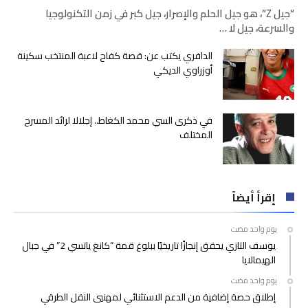
“جيل Z”، هو جيل الحلم والإصرار، جيل كبر في زمن التكنولوجيا
والسرعة، جيل لا …
الدافري يكتب عن: قصة كفاح لاعبة المنتخب سكينة
أوزراوي الديكي
في ذكرى السي محمد الكغاط.. إجلالا لرائد المسرح
المختلف
إقرأ أيضاً
‫‫‫‏‫يوم واحد مضت‬
يوسف التازي يحقق إنجازًا تاريخيًا ببلوغ قمة “كانغ ياتسي 2” في جبال
الهيمالايا
‫‫‫‏‫يوم واحد مضت‬
إطلاق حصة إضافية من الدعم الاستثنائي لمهنيي النقل الطرقي