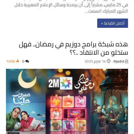
في 25 مارس، مشيراً إلى أن برمجة وسائل الإعلام المغربية خلال
الشهر المبارك اتسمت…
‫أكمل القراءة »‬
هذه شبكة برامج دوزيم في رمضان.. فهل
ستخلو من الانتقاد ..؟؟
Aljadid
14 فبراير 2025
0
1٬066