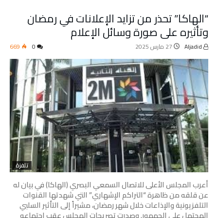
“الهاكا” تحذر من تزايد الإعلانات في رمضان
وتأثيره على صورة وسائل الإعلام
Aljadid
27 مارس 2025
0
669
تلفزة
أعرب المجلس الأعلى للاتصال السمعي البصري (الهاكا) في بيان له
عن قلقه من ظاهرة “التراكم الإشهاري” التي شهدتها القنوات
التلفزيونية والإذاعات خلال شهر رمضان، مشيراً إلى التأثير السلبي
المحتمل على الجمهور. وصدرت تصريحات المجلس عقب اجتماعه