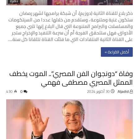
تلفزة
ذكر بلاغ للقناة الثانية (دوزيم)، أن شبكة برامجها لشهر رمضان
ستكون غنية ومتنوعة ، وستقدم من خلالها عددا من السيتكومات
والمسلسلات والبرامج المتنوعة التي قال البلاغ إنها تلبي جميع
الأذواق، فهل ستتحقق الفرجة أم أن سرعة التنفيذ والإخراج ستجر
على القناة الثانية الانتقادات التي ما فتئت القناة تتلقانا كل سنة.…
‫أكمل القراءة »‬
وفاة “دونجوان الفن المصري”.. الموت يخطف
الممثل المصري مصطفى فهمي
Aljadid
30 أكتوبر 2024
0
430