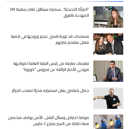
“المرأة الحديدية”.. سميرة سيطايل تغادر سفينة 2M
المهددة بالغرق
مستجدات قد تورط نانسي عجرم وزوجها في قضية
مقتل مقتحم منزلهم
تعليمات صارمة من رئيس النيابة العامة لمواجهة
مروجي الأخبار الزائفة عن فيروس “كورونا”
جمال بلماضي يعلن استمراره مدربًا لمنتخب الجزائر
موضة اعتراض وسائل النقل.. الأمن يوقف شخصين
منعا حافلة من السير بشارع 2 مارس