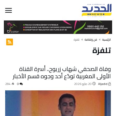
‫الرئيسية‬
فن وثقافة
تلفزة
تلفزة
وفاة الصحفي شهاب زريوح.. أسرة القناة
الأولى المغربية تودّع أحد وجوه قسم الأخبار
Aljadid
20 مايو 2026
0
284