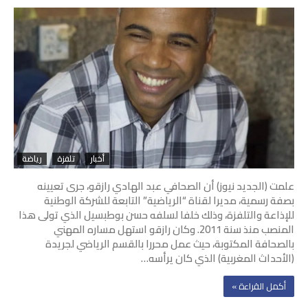
أخبار
تلفزة
رياضة
علمت (الجديد نيوز) أن الصحافي عبد الهادي رازقو، جرى تعيينه
بصفة رسمية، مديرا لقناة “الرياضية” التابعة للشركة الوطنية
للإذاعة والتلفزة، وذلك خلفا لسلفه حسن بوطبسيل الذي تولى هذا
المنصب منذ سنة 2011. وكان رازقو استهل مساره المهني
بالصحافة المكتوبة، حيث عمل محررا بالقسم الرياضي لجريدة
(الأحداث المغربية) الذي كان يرأسه…
‫أكمل القراءة »‬