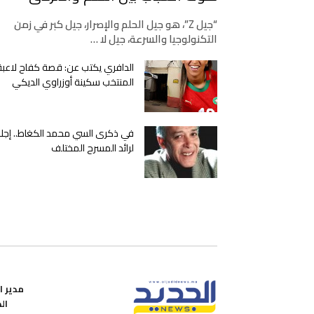
“جيل Z”، هو جيل الحلم والإصرار، جيل كبر في زمن
التكنولوجيا والسرعة، جيل لا …
الدافري يكتب عن: قصة كفاح لاعبة
المنتخب سكينة أوزراوي الديكي
في ذكرى السي محمد الكغاط.. إجلا
لرائد المسرح المختلف
مدير ال
ال