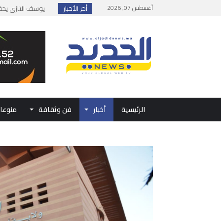
أغسطس 07, 2026
أخر الأخبار
يوسف التازي يحقق إن
إطلاق حصة إضافية 
وزارة الداخلية: مع
بلاغ من الديوان ال
حفل الولاء بتطوان
الرئيسية
أخبار
فن وثقافة
منوعا