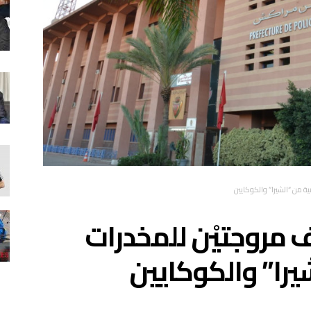
 من “الشيرا” والكوكايين
 مروجتيْن للمخدرات
يرا” والكوكايين