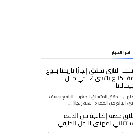
اخر الاخبار
ف التازي يحقق إنجازًا تاريخيًا ببلوغ
قمة “كانغ ياتسي 2” في جبال
يمالايا
دلهي – حقق المتسلق المغربي اليافع يوسف
، البالغ من العمر 15 سنة، إنجازًا …
لاق حصة إضافية من الدعم
ستثنائي لمهنيي النقل الطرقي