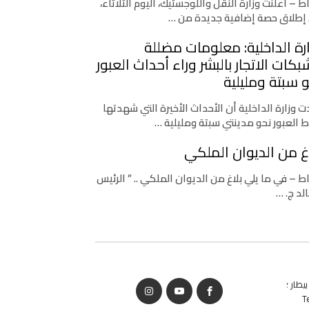
اط – أعلنت وزارة النقل واللوجستيك، اليوم الثلاثاء،
إطلاق حصة إضافية جديدة من …
رة الداخلية: معلومات مضللة
كات الاتجار بالبشر وراء أحداث العبور
 سبتة ومليلية
 وزارة الداخلية أن الأحداث الأخيرة التي شهدتها
ط العبور نحو مدينتي سبتة ومليلية …
غ من الديوان الملكي
اط – في ما يلي بلاغ من الديوان الملكي .. ” الرئيس
لد ج. …
يطار ؛
T