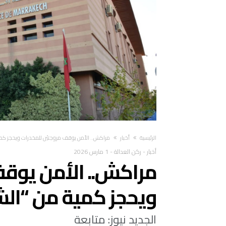
‫الرئيسية‬
أخبار
مراكش.. الأمن يوقف مروجتيْن للمخدرات ويحجز كمية
أخبار
-
ركن العدالة
-
1 مارس 2026
مراكش.. الأمن يوقف
ويحجز كمية من “الش
الجديد نيوز: متابعة