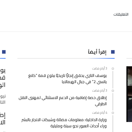
على
التعليقات
مراكش..
الأمن
يوقف
مروجتيْن
للمخدرات
ويحجز
إقرأ أيضاً
كمية
من
يوس
“الشيرا”
يوسف التازي يحقق إنجازًا تاريخيًا ببلوغ قمة “كانغ
والكوكايين
ياتسي 2” في جبال الهيمالايا
مغلقة
اله
نيو
إطلاق حصة إضافية من الدعم الاستثنائي لمهنيي النقل
التازي
الطرقي
إط
وزارة الداخلية: معلومات مضللة وشبكات الاتجار بالبشر
الا
وراء أحداث العبور نحو سبتة ومليلية