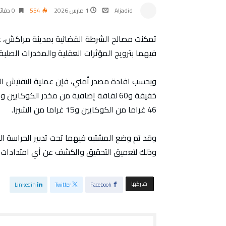
Aljadid
1 مارس 2026
554
0 ‫دقائق‬
تمكنت مصالح الشرطة القضائية بمدينة مراكش، 
فيهما بترويج المؤثرات العقلية والمخدرات الصلبة،
وبحسب افادة مصدر أمني، فإن عملية التفتيش ال
خفيفة و60 لفافة إضافية من مخدر الكوكاي
46 غراما من الكوكايين و15 غراما من الشيرا.
وقد تم وضع المشتبه فيهما تحت تدبير الحراسة الن
وذلك لتعميق التحقيق والكشف عن أي امتدادات م
‫‫ شاركها‬
Linkedin
Twitter
Facebook