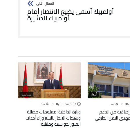
أولمبيك آسفي يضيع الانتصار أمام
أولمبيك الدشيرة
أخبار
سياسة
54
0
42
0
إضافية من الدعم
وزارة الداخلية: معلومات مضللة
لمهنيي النقل الطرقي
وشبكات الاتجار بالبشر وراء أحداث
العبور نحو سبتة ومليلية