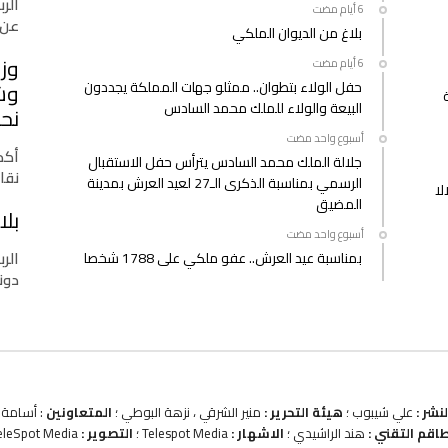
الرب
عن 
بلاغ من الديوان الملكي
وزا
حفل الولاء بتطوان.. ممثلو جهات المملكة يجددون
وشب
البيعة والولاء للملك محمد السادس
نحو
‫‫‫‏‫أسبوع واحد مضت‬
أكدت
جلالة الملك محمد السادس يترأس حفل الاستقبال
نقا
الرسمي بمناسبة الذكرى الـ27 لعيد العرش بمدينة
لا
المضيق
بلا
‫‫‫‏‫أسبوع واحد مضت‬
الرب
بمناسبة عيد العرش.. عفو ملكي على 1788 شخصا
دونا
نشر :
علي شيبوب ؛
هيئة التحرير :
منير الشرقي ، نزهة البوطي ؛
المتعاونين
: أسامة ب
طاقم التقني :
هند الراشيدي ؛
الاشهار :
Telespot Media ؛
التصوير :
eleSpot Media