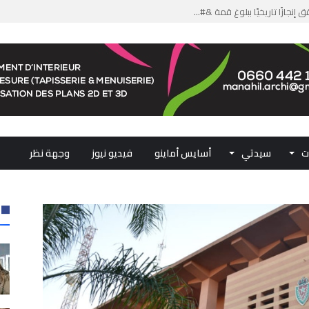
جازًا تاريخيًا ببلوغ قمة &#...
من الدعم الاستثنائي لمهنيي ال...
لومات مضللة وشبكات الاتجار ب...
ملكي...
.. ممثلو جهات المملكة يجددون ...
ت
سيدتي
أسايس أماينو
فيديو نيوز
وجهة نظر