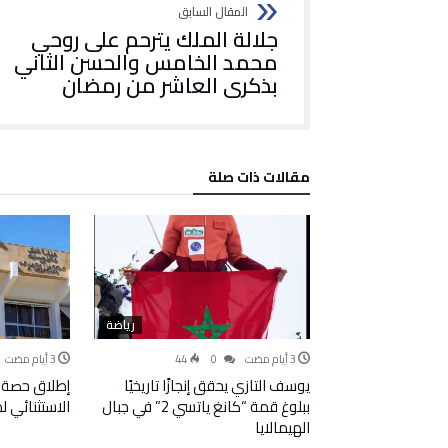
جلالة الملك يترحم على روحي
محمد الخامس والحسن الثاني
بذكرى العاشر من رمضان
‫مقالات ذات صلة‬
رياضة
44
0
يوسف التازي يحقق إنجازًا تاريخيًا
إطلاق حصة 
ببلوغ قمة “كانغ ياتسي 2” في جبال
الاستثنائي 
الهيمالايا