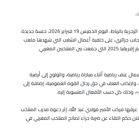
تعقد الغرفة الجنحية التلبسية بالمحكمة الابتدائية الزجرية بالرباط، اليوم الخميس 19 فبراير 2026، جلسة جديدة
ة، إلى جانب جزائري، على خلفية أعمال الشغب التي شهدها ملعب
الأمير مولاي عبد الله، خلال مباراة نهائي كأس أمم إفريقيا 2025 التي جمعت بين المنتخبين المغربي
ل عنف رياضية أثناء مباراة رياضية، والولوج إلى أرضية
، وارتكاب العنف في حق رجال القوة العمومية، إضافة إلى
ر»، وذلك كل حسب الأفعال المنسوبة إليه.
ها مركب الأمير مولاي عبد الله، إثر دعوة مدرب المنتخب
إعلان حكم اللقاء عن ضربة جزاء لصالح المنتخب المغربي في