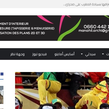
جازًا تاريخيًا ببلوغ قمة &#...
من الدعم الاستثنائي لمهنيي ال...
لومات مضللة وشبكات الاتجار ب...
ملكي...
ت
سيدتي
أسايس أماينو
فيديو نيوز
وجهة نظر