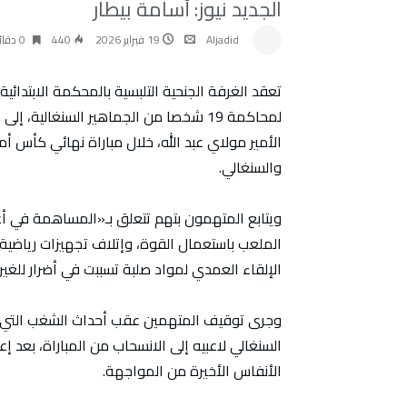
الجديد نيوز: أسامة بيطار
Aljadid
19 فبراير 2026
440
0 ‫دقائق‬
لمحاكمة 19 شخصا من الجماهير السنغالي
والسنغالي.
ويتابع المتهمون بتهم تتعلق بـ«المساهمة في أعما
الملعب باستعمال القوة، وإتلاف تجهيزات رياضية
الإلقاء العمدي لمواد صلبة تسببت في أضرار للغي
وجرى توقيف المتهمين عقب أحداث الشغب التي عرف
السنغالي لاعبيه إلى الانسحاب من المباراة، بعد 
الأنفاس الأخيرة من المواجهة.