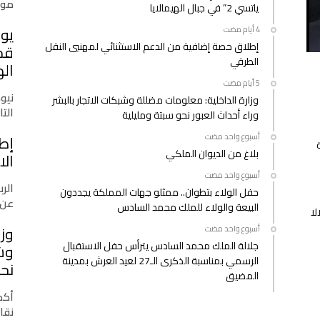
موق
ياتسي 2” في جبال الهيمالايا
يوس
إطلاق حصة إضافية من الدعم الاستثنائي لمهنيي النقل
الطرقي
اله
نيو
وزارة الداخلية: معلومات مضللة وشبكات الاتجار بالبشر
التازي
وراء أحداث العبور نحو سبتة ومليلية
‫‫‫‏‫أسبوع واحد مضت‬
إط
بلاغ من الديوان الملكي
الا
‫‫‫‏‫أسبوع واحد مضت‬
الرب
حفل الولاء بتطوان.. ممثلو جهات المملكة يجددون
عن 
البيعة والولاء للملك محمد السادس
لا
وزا
‫‫‫‏‫أسبوع واحد مضت‬
جلالة الملك محمد السادس يترأس حفل الاستقبال
وشب
الرسمي بمناسبة الذكرى الـ27 لعيد العرش بمدينة
نحو
المضيق
أكدت
نقا