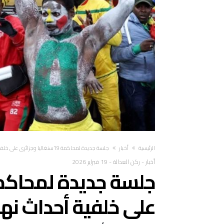
‫الرئيسية‬
أخبار
جلسة جديدة لمحاكمة 19سنغاليا وجزائري على خلفية أحداث نهائي “كان 2025”
أخبار
-
ركن العدالة
-
19 فبراير 2026
على خلفية أحداث نهائي 