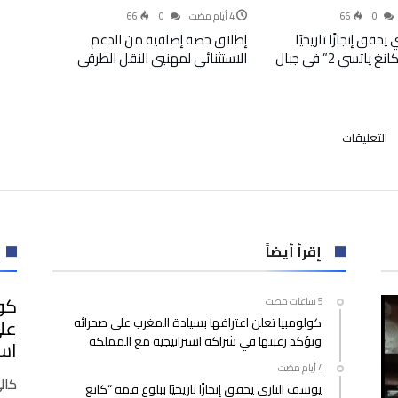
66
0
66
0
حقق إنجازًا تاريخيًا
إطلاق حصة إضافية من الدعم
ببلوغ قمة “كانغ ياتسي 2” في جبال
الاستثنائي لمهنيي النقل الطرقي
على
التعليقات
جلسة
جديدة
لمحاكمة
19سنغاليا
وجزائري
على
إقرأ أيضاً
خلفية
أحداث
كول
نهائي
كولومبيا تعلن اعترافها بسيادة المغرب على صحرائه
على
“كان
وتؤكد رغبتها في شراكة استراتيجية مع المملكة
2025”
است
مغلقة
كال
يوسف التازي يحقق إنجازًا تاريخيًا ببلوغ قمة “كانغ