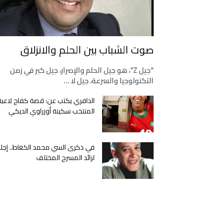
صوت الشباب بين الحلم والانزلاق
“جيل Z”، هو جيل الحلم والإصرار، جيل كبر في زمن
التكنولوجيا والسرعة، جيل لا …
الدافري يكتب عن: قصة كفاح لاعبة
المنتخب سكينة أوزراوي الديكي
في ذكرى السي محمد الكغاط.. إجلا
لرائد المسرح المختلف