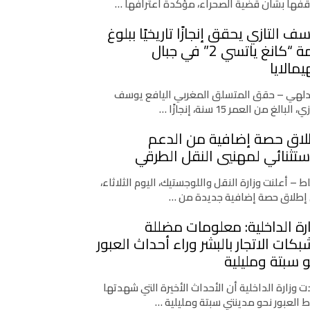
فها بشأن قضية الصحراء، مؤكدة اعترافها …
ف التازي يحقق إنجازًا تاريخيًا ببلوغ
قمة “كانغ ياتسي 2” في جبال
يمالايا
دلهي – حقق المتسلق المغربي اليافع يوسف
، البالغ من العمر 15 سنة، إنجازًا …
لاق حصة إضافية من الدعم
ستثنائي لمهنيي النقل الطرقي
اط – أعلنت وزارة النقل واللوجستيك، اليوم الثلاثاء،
إطلاق حصة إضافية جديدة من …
رة الداخلية: معلومات مضللة
كات الاتجار بالبشر وراء أحداث العبور
 سبتة ومليلية
 وزارة الداخلية أن الأحداث الأخيرة التي شهدتها
ط العبور نحو مدينتي سبتة ومليلية …