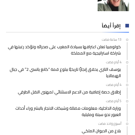
إقرأ أيضاً
كولومبيا تعلن اعترافها بسيادة المغرب على صحرائه وتؤكد رغبتها في
شراكة استراتيجية مع المملكة
يوسف التازي يحقق إنجازًا تاريخيًا ببلوغ قمة “كانغ ياتسي 2” في جبال
الهيمالايا
إطلاق حصة إضافية من الدعم الاستثنائي لمهنيي النقل الطرقي
وزارة الداخلية: معلومات مضللة وشبكات الاتجار بالبشر وراء أحداث
العبور نحو سبتة ومليلية
‫‫‫‏‫أسبوع واحد مضت‬
بلاغ من الديوان الملكي