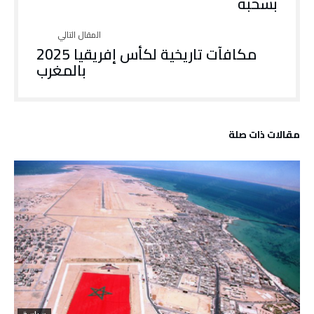
بسحبه
مكافآت تاريخية لكأس إفريقيا 2025
بالمغرب
‫مقالات ذات صلة‬