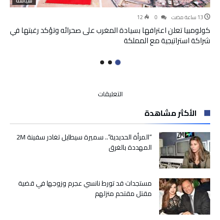
سياسة
12
0
كولومبيا تعلن اعترافها بسيادة المغرب على صحرائه وتؤكد رغبتها في
شراكة استراتيجية مع المملكة
على
التعليقات
بنك
الأكثر مشاهدة
المغرب
يعلن
سحب
“المرأة الحديدية”.. سميرة سيطايل تغادر سفينة 2M
أوراق
المهددة بالغرق
نقدية
قديمة
من
مستجدات قد تورط نانسي عجرم وزوجها في قضية
التداول
مقتل مقتحم منزلهم
ابتداء
من
فاتح