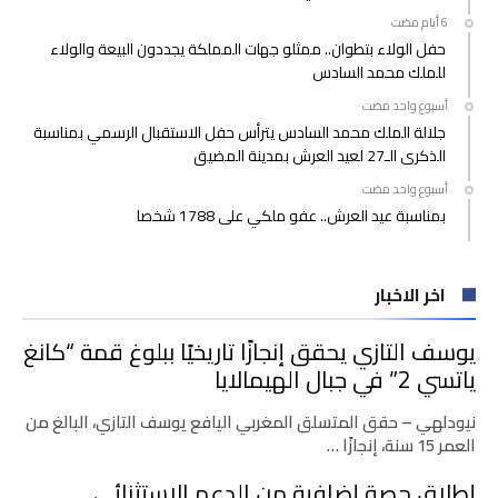
حفل الولاء بتطوان.. ممثلو جهات المملكة يجددون البيعة والولاء
للملك محمد السادس
‫‫‫‏‫أسبوع واحد مضت‬
جلالة الملك محمد السادس يترأس حفل الاستقبال الرسمي بمناسبة
الذكرى الـ27 لعيد العرش بمدينة المضيق
‫‫‫‏‫أسبوع واحد مضت‬
بمناسبة عيد العرش.. عفو ملكي على 1788 شخصا
اخر الاخبار
يوسف التازي يحقق إنجازًا تاريخيًا ببلوغ قمة “كانغ
ياتسي 2” في جبال الهيمالايا
نيودلهي – حقق المتسلق المغربي اليافع يوسف التازي، البالغ من
العمر 15 سنة، إنجازًا …
إطلاق حصة إضافية من الدعم الاستثنائي