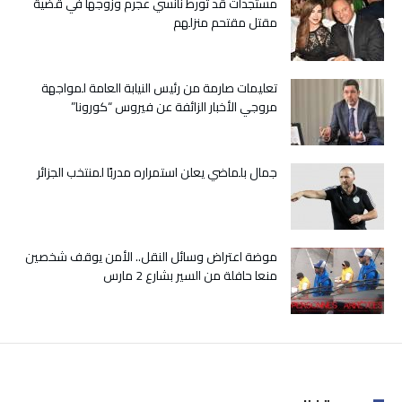
مستجدات قد تورط نانسي عجرم وزوجها في قضية
على
مقتل مقتحم منزلهم
الغابون
مغلقة
تعليمات صارمة من رئيس النيابة العامة لمواجهة
مروجي الأخبار الزائفة عن فيروس “كورونا”
جمال بلماضي يعلن استمراره مدربًا لمنتخب الجزائر
موضة اعتراض وسائل النقل.. الأمن يوقف شخصين
منعا حافلة من السير بشارع 2 مارس