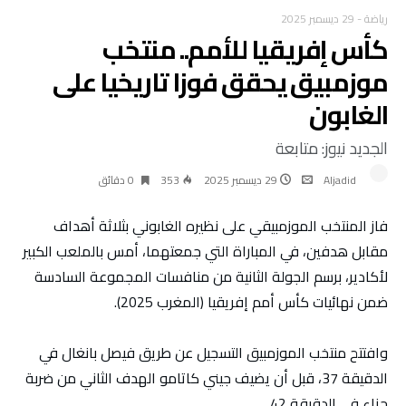
رياضة
-
29 ديسمبر 2025
كأس إفريقيا للأمم.. منتخب
موزمبيق يحقق فوزا تاريخيا على
الغابون
الجديد نيوز: متابعة
Aljadid
29 ديسمبر 2025
353
0 ‫دقائق‬
فاز المنتخب الموزمبيقي على نظيره الغابوني بثلاثة أهداف
مقابل هدفين، في المباراة التي جمعتهما، أمس بالملعب الكبير
لأكادير، برسم الجولة الثانية من منافسات المجموعة السادسة
ضمن نهائيات كأس أمم إفريقيا (المغرب 2025).
وافتتح منتخب الموزمبيق التسجيل عن طريق فيصل بانغال في
الدقيقة 37، قبل أن يضيف جيني كاتامو الهدف الثاني من ضربة
جزاء في الدقيقة 42.