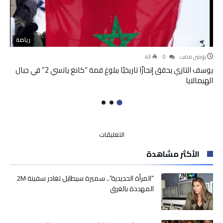
رياضة
‫‫‫‏‫يومين مضت‬
0
43
يوسف التازي يحقق إنجازًا تاريخيًا ببلوغ قمة “كانغ ياتسي 2” في جبال
الهيمالايا
على
التعليقات
كأس
الأكثر مشاهدة
إفريقيا
للأمم..
منتخب
“المرأة الحديدية”.. سميرة سيطايل تغادر سفينة 2M
موزمبيق
المهددة بالغرق
يحقق
فوزا
تاريخيا