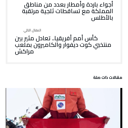
أجواء باردة وأمطار بعدد من مناطق
المملكة مع تساقطات ثلجية مرتقبة
بالأطلس
كأس أمم أفريقيا.. تعادل مثير بين
منتخبي كوت ديفوار والكاميرون بملعب
مراكش
‫مقالات ذات صلة‬