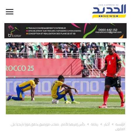
‫الرئيسية‬
أخبار
رياضة
كأس إفريقيا للأمم.. منتخب موزمبيق يحقق فوزا تاريخيا على
الغابون