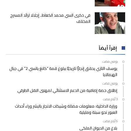
في ذكرى السي محمد الكغاط.. إجلالا لرائد المسرح
المختلف
إقرأ أيضاً
‫‫‫‏‫يومين مضت‬
يوسف التازي يحقق إنجازًا تاريخيًا ببلوغ قمة “كانغ ياتسي 2” في جبال
الهيمالايا
‫‫‫‏‫يومين مضت‬
إطلاق حصة إضافية من الدعم الاستثنائي لمهنيي النقل الطرقي
وزارة الداخلية: معلومات مضللة وشبكات الاتجار بالبشر وراء أحداث
العبور نحو سبتة ومليلية
بلاغ من الديوان الملكي