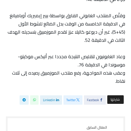
وقلّص المنتخب الغابوني الفارق بواسطة بيير إيميريك أوباميانغ
في الدقيقة الخامسة من الوقت بدل الضائع للشوط الأول
(45+5)، غير أن ديوغو كاليلا عزز تقدم الموزمبيق بتسجيله الهدف
الثالث في الدقيقة 52.
وعاد الغابونيون لتقليص النتيجة مجددا عبر أليكس موكيتو-
موسوندا في الدقيقة 76.
وعقب هذه المواجهة، رفع منتخب الموزمبيق رصيده إلى ثلاث
نقاط.
‫‫ شاركها‬
Linkedin
Twitter
Facebook