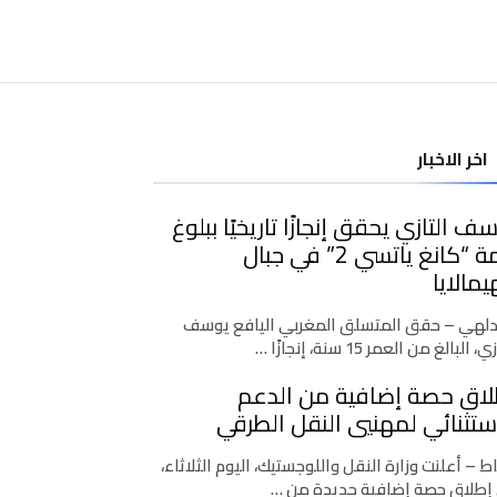
اخر الاخبار
ف التازي يحقق إنجازًا تاريخيًا ببلوغ
قمة “كانغ ياتسي 2” في جبال
يمالايا
دلهي – حقق المتسلق المغربي اليافع يوسف
، البالغ من العمر 15 سنة، إنجازًا …
لاق حصة إضافية من الدعم
ستثنائي لمهنيي النقل الطرقي
اط – أعلنت وزارة النقل واللوجستيك، اليوم الثلاثاء،
إطلاق حصة إضافية جديدة من …