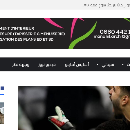
من الدعم الاستثنائي لمهنيي ال...
لومات مضللة وشبكات الاتجار ب...
ملكي...
.. ممثلو جهات المملكة يجددون ...
ت
سيدتي
أسايس أماينو
فيديو نيوز
وجهة نظر