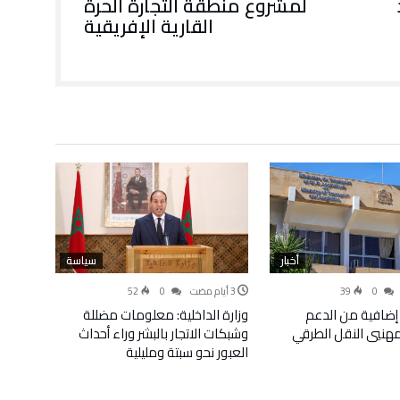
لمشروع منطقة التجارة الحرة
القارية الإفريقية
أخبار
سياسة
52
0
39
0
إضافية من الدعم
وزارة الداخلية: معلومات مضللة
لمهنيي النقل الطرقي
وشبكات الاتجار بالبشر وراء أحداث
العبور نحو سبتة ومليلية