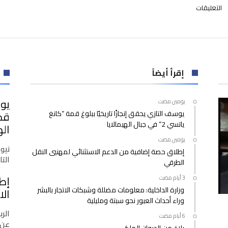
على
التعليقات
الإمارات
تقصي
الجزائر
حاملة
اللقب
وتتأهل
إقرأ أيضاً
لملاقاة
الأسود
يوس
‫‫‫‏‫يومين مضت‬
في
يوسف التازي يحقق إنجازًا تاريخيًا ببلوغ قمة “كانغ
نصف
ياتسي 2” في جبال الهيمالايا
نهائي
اله
كأس
‫‫‫‏‫يومين مضت‬
العرب
نيو
إطلاق حصة إضافية من الدعم الاستثنائي لمهنيي النقل
مغلقة
التازي
الطرقي
إط
وزارة الداخلية: معلومات مضللة وشبكات الاتجار بالبشر
الا
وراء أحداث العبور نحو سبتة ومليلية
الرب
عن 