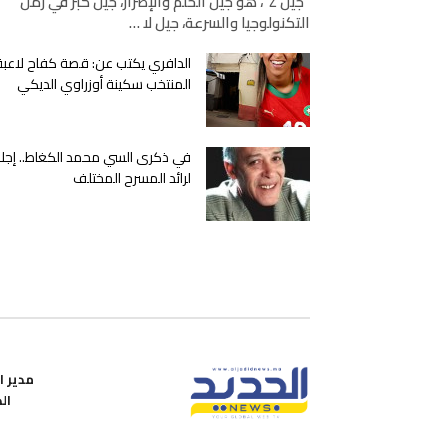
“جيل Z”، هو جيل الحلم والإصرار، جيل كبر في زمن
التكنولوجيا والسرعة، جيل لا …
الدافري يكتب عن: قصة كفاح لاعبة
المنتخب سكينة أوزراوي الديكي
في ذكرى السي محمد الكغاط.. إجلا
لرائد المسرح المختلف
مدير ال
ال