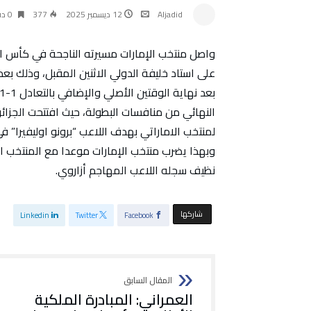
Aljadid
12 ديسمبر 2025
377
0 ‫دقائق‬
واصل منتخب الإمارات مسيرته الناجحة في كأس ال
لمنتخب الاماراتي بهدف اللاعب “برونو اوليفيرا” في ا
وبهذا يضرب منتخب الإمارات موعدا مع المنتخب 
نظيف سجله اللاعب المهاجم أزاروي.
‫‫ شاركها‬
Linkedin
Twitter
Facebook
العمراني: المبادرة الملكية