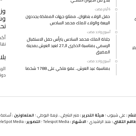
بلاغ من الديوان الملكي
وزا
حفل الولاء بتطوان.. ممثلو جهات المملكة يجددون
وشب
البيعة والولاء للملك محمد السادس
نحو
‫‫‫‏‫أسبوع واحد مضت‬
أكدت
جلالة الملك محمد السادس يترأس حفل الاستقبال
نقا
الرسمي بمناسبة الذكرى الـ27 لعيد العرش بمدينة
لا
المضيق
بلا
‫‫‫‏‫أسبوع واحد مضت‬
الرب
بمناسبة عيد العرش.. عفو ملكي على 1788 شخصا
دونا
نشر :
علي شيبوب ؛
هيئة التحرير :
منير الشرقي ، نزهة البوطي ؛
المتعاونين
: أسامة ب
طاقم التقني :
هند الراشيدي ؛
الاشهار :
Telespot Media ؛
التصوير :
eleSpot Media