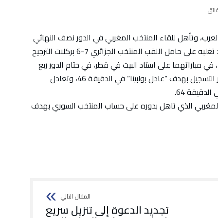
عرب، وتأهل للقاء المنتخب المغربي في الدور نصف النهائي
على استاد خليفة الدولي الاثنين المقبل، وذلك بعد تغلبه على حامل اللقب المنتخب الجزائري 7-6 بركلات الترجيح
بعد نهاية الوقتين الأصلي والإضافي بالتعادل 1-1، في مباراتهما على استاد البيت في قطر، في ختام الدور ربع
النهائي من منافسات البطولة، حيث افتتحت الجزائر التسجيل بهدف “عادل بولبينا” في الدقيقة 46، وتعادل
لدقيقة 64.
المغربي الذي تاهل بدوره على حساب المنتخب السوري بهدف
تجديد الدعوة إلى تنزيل سريع