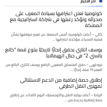
اخر الاخبار
كولومبيا تعلن اعترافها بسيادة المغرب على
صحرائه وتؤكد رغبتها في شراكة استراتيجية مع
المملكة
كالي – أعلنت كولومبيا، أمس الجمعة، عن تغيير موقفها بشأن
قضية الصحراء، مؤكدة اعترافها …
يوسف التازي يحقق إنجازًا تاريخيًا ببلوغ قمة “كانغ
ياتسي 2” في جبال الهيمالايا
نيودلهي – حقق المتسلق المغربي اليافع يوسف التازي، البالغ من
العمر 15 سنة، إنجازًا …
إطلاق حصة إضافية من الدعم الاستثنائي
لمهنيي النقل الطرقي
الرباط – أعلنت وزارة النقل واللوجستيك، اليوم الثلاثاء، عن إطلاق
حصة إضافية جديدة من …