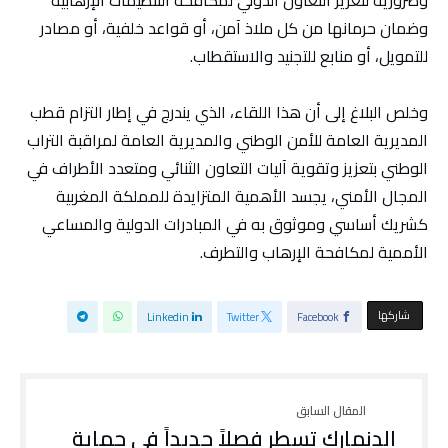
وضمان حرمانها من كل ملاذ آمن، أو قواعد خلفية، أو مصادر
للتمويل، أو منابع للتجنيد والاستقطاب.
وخلص البلاغ إلى أن هذا اللقاء، الذي يندرج في إطار التزام قطب
المديرية العامة للأمن الوطني والمديرية العامة لمراقبة التراب
الوطني بتعزيز وتقوية آليات التعاون الثنائي ومتعدد الأطراف في
المجال الأمني، يجسد الأهمية المتزايدة للمملكة المغربية
كشريك أساسي وموثوق به في المبادرات الدولية والمساعي
الأممية لمكافحة الإرهاب والتطرف.
‫‫ شاركها‬
Linkedin
Twitter
Facebook
الدنمارك تسطر فصلاً جديداً في حماية