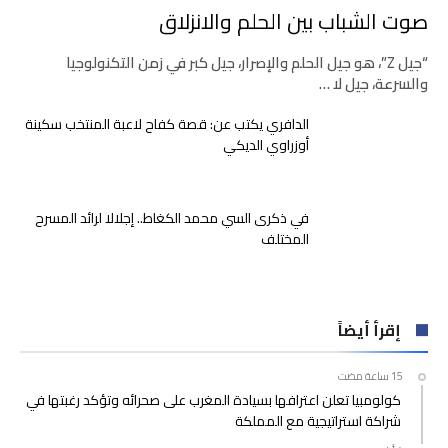
صوت الشباب بين الحلم والانزلاق
“جيل Z”، هو جيل الحلم والإصرار، جيل كبر في زمن التكنولوجيا
والسرعة، جيل لا …
الدافري يكتب عن: قصة كفاح لاعبة المنتخب سكينة
أوزراوي الديكي
في ذكرى السي محمد الكغاط.. إجلالا لرائد المسرح
المختلف
إقرأ أيضاً
كولومبيا تعلن اعترافها بسيادة المغرب على صحرائه وتؤكد رغبتها في
شراكة استراتيجية مع المملكة