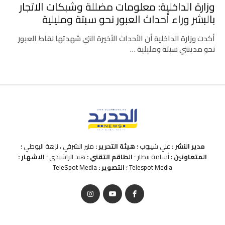
وزارة الداخلية: معلومات مضللة وشبكات الاتجار
بالبشر وراء أحداث العبور نحو سبتة ومليلية
أكدت وزارة الداخلية أن الأحداث الأخيرة التي شهدتها نقاط العبور
نحو مدينتي سبتة ومليلية …
مدير النشر :
علي شيبوب ؛
هيئة التحرير :
منير الشرقي ، نزهة البوطي ؛
المتعاونين
: أسامة بيطار ؛
الطاقم التقني :
هند الراشيدي ؛
الاشهار :
Telespot Media ؛
التصوير :
TeleSpot Media