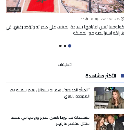
سياسة
14
0
كولومبيا تعلن اعترافها بسيادة المغرب على صحرائه وتؤكد رغبتها في
شراكة استراتيجية مع المملكة
على
التعليقات
تعزيز
الأكثر مشاهدة
التعاون
الأمني..
الحموشي
“المرأة الحديدية”.. سميرة سيطايل تغادر سفينة 2M
يجري
المهددة بالغرق
مباحثات
مع
الأمين
مستجدات قد تورط نانسي عجرم وزوجها في قضية
العام
مقتل مقتحم منزلهم
المساعد