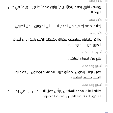
يوسف التازي يحقق إنجازًا تاريخيًا ببلوغ قمة “كانغ ياتسي 2” في جبال
الهيمالايا
إطلاق حصة إضافية من الدعم الاستثنائي لمهنيي النقل الطرقي
وزارة الداخلية: معلومات مضللة وشبكات الاتجار بالبشر وراء أحداث
العبور نحو سبتة ومليلية
‫‫‫‏‫أسبوع واحد مضت‬
بلاغ من الديوان الملكي
‫‫‫‏‫أسبوع واحد مضت‬
حفل الولاء بتطوان.. ممثلو جهات المملكة يجددون البيعة والولاء
للملك محمد السادس
‫‫‫‏‫أسبوع واحد مضت‬
جلالة الملك محمد السادس يترأس حفل الاستقبال الرسمي بمناسبة
الذكرى الـ27 لعيد العرش بمدينة المضيق