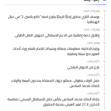
‫‫‫‏‫يوم واحد مضت‬
يوسف التازي يحقق إنجازًا تاريخيًا ببلوغ قمة “كانغ ياتسي 2” في جبال
الهيمالايا
‫‫‫‏‫يوم واحد مضت‬
إطلاق حصة إضافية من الدعم الاستثنائي لمهنيي النقل الطرقي
‫‫‫‏‫يومين مضت‬
وزارة الداخلية: معلومات مضللة وشبكات الاتجار بالبشر وراء أحداث
العبور نحو سبتة ومليلية
بلاغ من الديوان الملكي
حفل الولاء بتطوان.. ممثلو جهات المملكة يجددون البيعة والولاء
للملك محمد السادس
جلالة الملك محمد السادس يترأس حفل الاستقبال الرسمي بمناسبة
الذكرى الـ27 لعيد العرش بمدينة المضيق