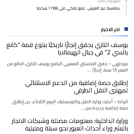
‫‫‫‏‫أسبوع واحد مضت‬
بمناسبة عيد العرش.. عفو ملكي على 1788 شخصا
اخر الاخبار
يوسف التازي يحقق إنجازًا تاريخيًا ببلوغ قمة “كانغ
ياتسي 2” في جبال الهيمالايا
نيودلهي – حقق المتسلق المغربي اليافع يوسف التازي، البالغ من
العمر 15 سنة، إنجازًا …
إطلاق حصة إضافية من الدعم الاستثنائي
لمهنيي النقل الطرقي
الرباط – أعلنت وزارة النقل واللوجستيك، اليوم الثلاثاء، عن إطلاق
حصة إضافية جديدة من …
وزارة الداخلية: معلومات مضللة وشبكات الاتجار
بالبشر وراء أحداث العبور نحو سبتة ومليلية