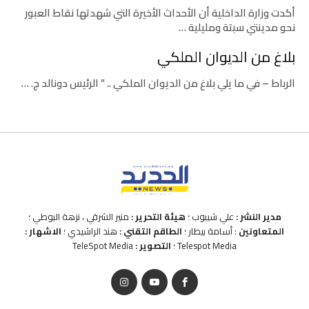
أكدت وزارة الداخلية أن الأحداث الأخيرة التي شهدتها نقاط العبور
نحو مدينتي سبتة ومليلية …
بلاغ من الديوان الملكي
الرباط – في ما يلي بلاغ من الديوان الملكي .. ” الرئيس دونالد ج. …
مدير النشر :
علي شيبوب ؛
هيئة التحرير :
منير الشرقي ، نزهة البوطي ؛
المتعاونين
: أسامة بيطار ؛
الطاقم التقني :
هند الراشيدي ؛
الاشهار :
Telespot Media ؛
التصوير :
TeleSpot Media