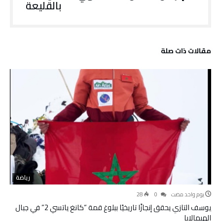
بالقليعة
‫مقالات ذات صلة‬
رياضة
‫‫‫‏‫يوم واحد مضت‬
0
28
يوسف التازي يحقق إنجازًا تاريخيًا ببلوغ قمة “كانغ ياتسي 2” في جبال
الهيمالايا