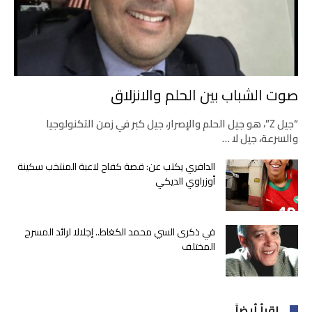
صوت الشباب بين الحلم والانزلاق
“جيل Z”، هو جيل الحلم والإصرار، جيل كبر في زمن التكنولوجيا
والسرعة، جيل لا …
الدافري يكتب عن: قصة كفاح لاعبة المنتخب سكينة
أوزراوي الديكي
في ذكرى السي محمد الكغاط.. إجلالا لرائد المسرح
المختلف
إقرأ أيضاً