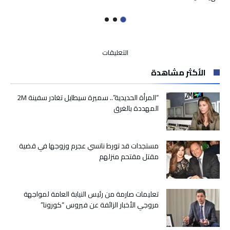
على
التعليقات
لضمان
الأكثر مشاهدة
انسيابية
أفضل..
مطار
“المرأة الحديدية”.. سميرة سيطايل تغادر سفينة 2M
محمد
المهددة بالغرق
الخامس
يلغي
أجهزة
مستجدات قد تورط نانسي عجرم وزوجها في قضية
التفتيش
مقتل مقتحم منزلهم
عند
المداخل
مغلقة
تعليمات صارمة من رئيس النيابة العامة لمواجهة
مروجي الأخبار الزائفة عن فيروس “كورونا”