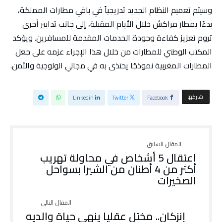
وسيتم تعميم النظام الجديد تدريجياً في باقي مطارات المملكة،
بدءًا بمطار مراكش خلال الأيام المقبلة، إلى جانب تدابير أخرى
تروم تعزيز كفاءة وجودة الخدمات المقدمة للمسافرين. ويؤكد
المكتب الوطني للمطارات من خلال هذا الإجراء عزمه على جعل
المطارات المغربية نموذجًا يحتذى به في مجالي الولوجية والأمن.
‫‫ شاركها‬
Linkedin
Twitter
Facebook
اعتقال 5 أشخاص في محاولة تهريب
أكثر من 4 أطنان من الشيرا بسواحل
الصخيرات
إنزكان.. مختل عقليا ينهي حياة والديه