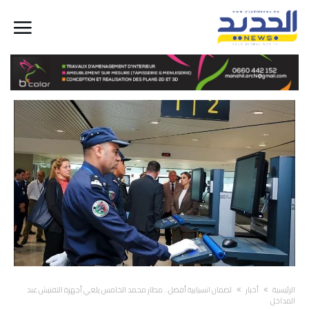
‫الرئيسية‬
أخبار
لضمان انسيابية أفضل.. مطار محمد الخامس يلغي أجهزة التفتيش عند
المداخل