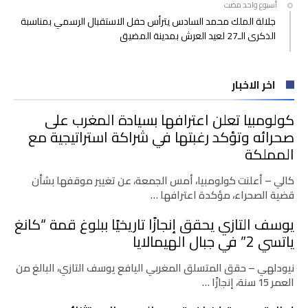
‫‫‫‏‫أسبوع واحد مضت‬
جلالة الملك محمد السادس يترأس حفل الاستقبال الرسمي بمناسبة
الذكرى الـ27 لعيد العرش بمدينة المضيق
اخر الاخبار
كولومبيا تعلن اعترافها بسيادة المغرب على
صحرائه وتؤكد رغبتها في شراكة استراتيجية مع
المملكة
كالي – أعلنت كولومبيا، أمس الجمعة، عن تغيير موقفها بشأن
قضية الصحراء، مؤكدة اعترافها …
يوسف التازي يحقق إنجازًا تاريخيًا ببلوغ قمة “كانغ
ياتسي 2” في جبال الهيمالايا
نيودلهي – حقق المتسلق المغربي اليافع يوسف التازي، البالغ من
العمر 15 سنة، إنجازًا …