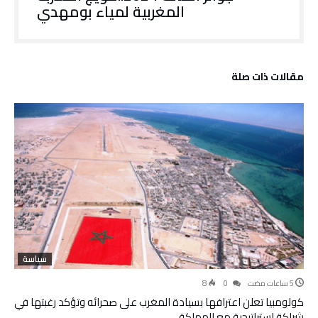
المغربية لمياء بومهدي
‫مقالات ذات صلة‬
سياسة
8
0
كولومبيا تعلن اعترافها بسيادة المغرب على صحرائه وتؤكد رغبتها في
شراكة استراتيجية مع المملكة