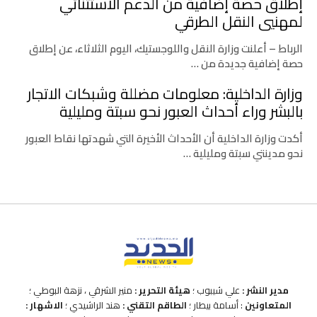
إطلاق حصة إضافية من الدعم الاستثنائي
لمهنيي النقل الطرقي
الرباط – أعلنت وزارة النقل واللوجستيك، اليوم الثلاثاء، عن إطلاق
حصة إضافية جديدة من …
وزارة الداخلية: معلومات مضللة وشبكات الاتجار
بالبشر وراء أحداث العبور نحو سبتة ومليلية
أكدت وزارة الداخلية أن الأحداث الأخيرة التي شهدتها نقاط العبور
نحو مدينتي سبتة ومليلية …
مدير النشر :
علي شيبوب ؛
هيئة التحرير :
منير الشرقي ، نزهة البوطي ؛
المتعاونين
: أسامة بيطار ؛
الطاقم التقني :
هند الراشيدي ؛
الاشهار :