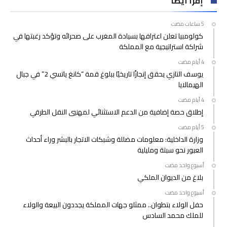
إقرأ أيضاً
كولومبيا تعلن اعترافها بسيادة المغرب على صحرائه وتؤكد رغبتها في
شراكة استراتيجية مع المملكة
يوسف التازي يحقق إنجازًا تاريخيًا ببلوغ قمة “كانغ ياتسي 2” في جبال
الهيمالايا
إطلاق حصة إضافية من الدعم الاستثنائي لمهنيي النقل الطرقي
وزارة الداخلية: معلومات مضللة وشبكات الاتجار بالبشر وراء أحداث
العبور نحو سبتة ومليلية
‫‫‫‏‫أسبوع واحد مضت‬
بلاغ من الديوان الملكي
‫‫‫‏‫أسبوع واحد مضت‬
حفل الولاء بتطوان.. ممثلو جهات المملكة يجددون البيعة والولاء
للملك محمد السادس