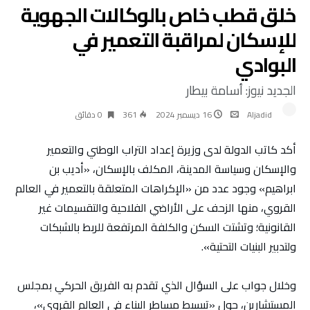
خلق قطب خاص بالوكالات الجهوية
للإسكان لمراقبة التعمير في
البوادي
الجديد نيوز: أسامة بيطار
Aljadid
16 ديسمبر 2024
361
0 ‫دقائق‬
أكد كاتب الدولة لدى وزيرة إعداد التراب الوطني والتعمير
والإسكان وسياسة المدينة، المكلف بالإسكان، «أديب بن
ابراهيم» وجود عدد من «الإكراهات المتعلقة بالتعمير في العالم
القروي، منها الزحف على الأراضي الفلاحية والتقسيمات غير
القانونية؛ وتشتت السكن والكلفة المرتفعة للربط بالشبكات
ولتدبير البنيات التحتية».
وخلال جواب على السؤال الذي تقدم به الفريق الحركي بمجلس
المستشارين، حول «تبسيط مساطر البناء في العالم القروي»،