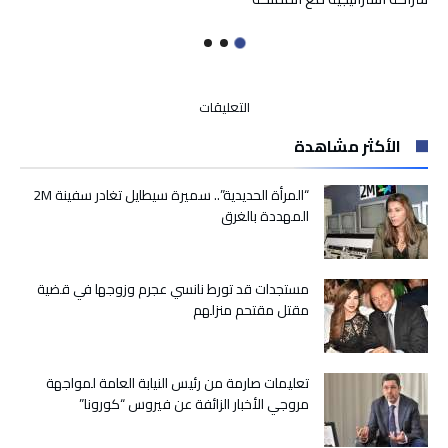
على
التعليقات
خلق
الأكثر مشاهدة
قطب
خاص
بالوكالات
“المرأة الحديدية”.. سميرة سيطايل تغادر سفينة 2M
الجهوية
المهددة بالغرق
للإسكان
لمراقبة
التعمير
مستجدات قد تورط نانسي عجرم وزوجها في قضية
في
مقتل مقتحم منزلهم
البوادي
مغلقة
تعليمات صارمة من رئيس النيابة العامة لمواجهة
مروجي الأخبار الزائفة عن فيروس “كورونا”