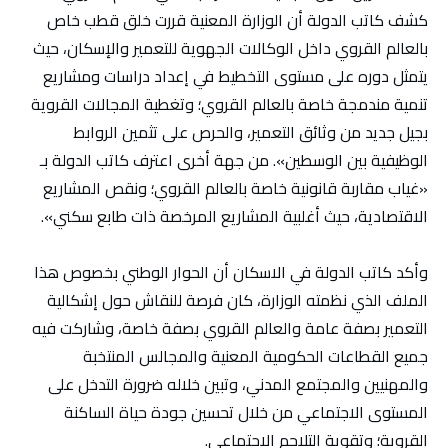
كشف كاتب الدولة أن الوزارة المعنية قررت خلق قطب خاص
بالعالم القروي داخل الوكالات الجهوية للتعمير والإسكان، حيث
يتمثل دوره على مستوى التخطيط في إعداد دراسات ومشاريع
تنمية مندمجة خاصة بالعالم القروي؛ وتغطية المجالات القروية
بجيل جديد من وثائق التعمير، والحرص على تثمين الروابط
الوظيفية بين الوسطين». من جهة أخرى اعترف كاتب الدولة بـ
«غياب مقاربة قانونية خاصة بالعالم القروي؛ ونقص المشاريع
الاقتصادية، حيث أغلبية المشاريع المرخصة ذات طابع سكني».
وأكد كاتب الدولة في الاسكان أن الحوار الوطني بخصوص هذا
الملف الذي نظمته الوزارة، كان فرصة للنقاش حول إشكالية
التعمير بصفة عامة والعالم القروي بصفة خاصة، وشاركت فيه
جميع القطاعات الحكومية المعنية والمجالس المنتخبة
والمهنيين والمجتمع المدني، وتبين خلاله ضرورة التدخل على
المستوى الاجتماعي من خلال تحسين جودة حياة الساكنة
القروية؛ وتقوية التلاحم الاجتماعي.