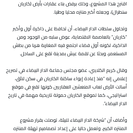
اقترح هذا المشروع، وذلك برفض بناء عقارات بأرض (كاريان
سنطرال)، وجعله أكبر منتزه محليا وطنيا.
وتحاول سلطات الدار البيضاء، أن تحافظ على ذاكرة أول وأكبر
“كاريان” بالعاصمة الاقتصاية، عوض سلبه من الوجود ومن
الذاكرة، لكونه أول فضاء اجتمع فيه المغاربة هربا من بطش
المستعمر، وبحثا عن لقمة عيش بمدينة تقع على الساحل.
وقال كريم الكلايبي، عضو مجلس جماعة الدار البيضاء في تصريح
إعلامي إنه “منذ إعادة إيواء ساكنة الكاريان في سكن لائق،
أسالت الأرض لعاب المنعشين العقاريين كونها تقع في موقع
استراتيجي، كما لموقع الكاريان حمولة تاريخية مهمة في تاريخ
الدار البيضاء”.
وأضاف أن “شركة الدار البيضاء للبيئة، توصلت بقرار مشروع
المنتزه الكبير، وتعمل حاليا على إعداد تصماميم تهيئة المنتزه