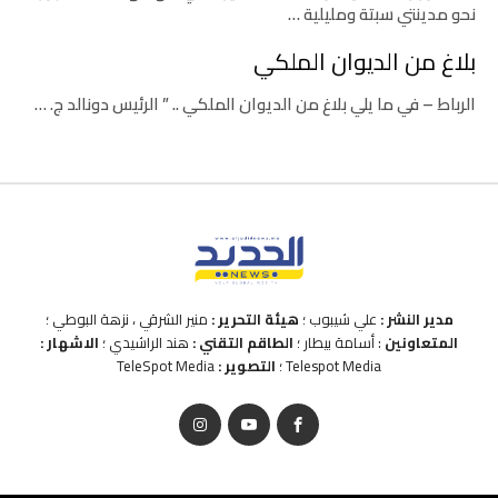
نحو مدينتي سبتة ومليلية …
بلاغ من الديوان الملكي
الرباط – في ما يلي بلاغ من الديوان الملكي .. ” الرئيس دونالد ج. …
مدير النشر :
علي شيبوب ؛
هيئة التحرير :
منير الشرقي ، نزهة البوطي ؛
المتعاونين
: أسامة بيطار ؛
الطاقم التقني :
هند الراشيدي ؛
الاشهار :
Telespot Media ؛
التصوير :
TeleSpot Media