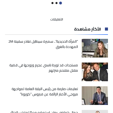
على
التعليقات
“كاريان
الأكثر مشاهدة
سنطرال”
يتحول
إلى
“المرأة الحديدية”.. سميرة سيطايل تغادر سفينة 2M
منتزه
المهددة بالغرق
وطني
مغلقة
مستجدات قد تورط نانسي عجرم وزوجها في قضية
مقتل مقتحم منزلهم
تعليمات صارمة من رئيس النيابة العامة لمواجهة
مروجي الأخبار الزائفة عن فيروس “كورونا”
جمال بلماضي يعلن استمراره مدربًا لمنتخب الجزائر