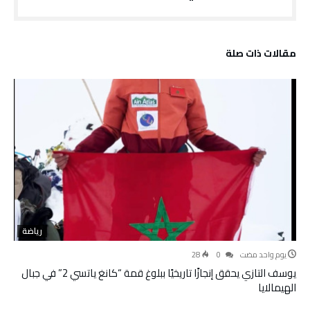
‫مقالات ذات صلة‬
رياضة
‫‫‫‏‫يوم واحد مضت‬
0
28
يوسف التازي يحقق إنجازًا تاريخيًا ببلوغ قمة “كانغ ياتسي 2” في جبال
الهيمالايا