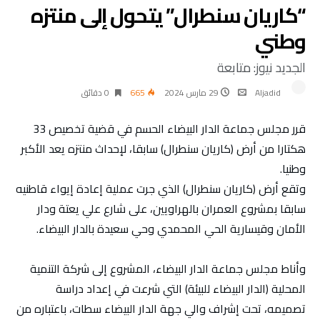
“كاريان سنطرال” يتحول إلى منتزه
وطني
الجديد نيوز: متابعة
Aljadid
29 مارس 2024
665
0 ‫دقائق‬
قرر مجلس جماعة الدار البيضاء الحسم في قضية تخصيص 33
هكتارا من أرض (كاريان سنطرال) سابقا، لإحداث منتزه يعد الأكبر
وطنيا.
وتقع أرض (كاريان سنطرال) الذي جرت عملية إعادة إيواء قاطنيه
سابقا بمشروع العمران بالهراويين، على شارع علي يعتة ودار
الأمان وقيسارية الحي المحمدي وحي سعيدة بالدار البيضاء.
وأناط مجلس جماعة الدار البيضاء، المشروع إلى شركة التنمية
المحلية (الدار البيضاء للبيئة) التي شرعت في إعداد دراسة
تصميمه، تحت إشراف والي جهة الدار البيضاء سطات، باعتباره من