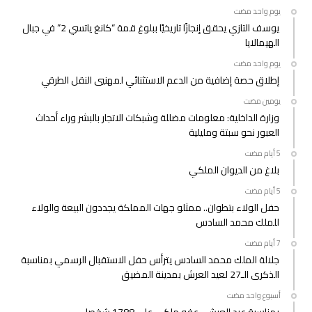
‫‫‫‏‫يوم واحد مضت‬
يوسف التازي يحقق إنجازًا تاريخيًا ببلوغ قمة “كانغ ياتسي 2” في جبال
الهيمالايا
‫‫‫‏‫يوم واحد مضت‬
إطلاق حصة إضافية من الدعم الاستثنائي لمهنيي النقل الطرقي
‫‫‫‏‫يومين مضت‬
وزارة الداخلية: معلومات مضللة وشبكات الاتجار بالبشر وراء أحداث
العبور نحو سبتة ومليلية
بلاغ من الديوان الملكي
حفل الولاء بتطوان.. ممثلو جهات المملكة يجددون البيعة والولاء
للملك محمد السادس
جلالة الملك محمد السادس يترأس حفل الاستقبال الرسمي بمناسبة
الذكرى الـ27 لعيد العرش بمدينة المضيق
‫‫‫‏‫أسبوع واحد مضت‬