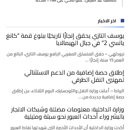
بمناسبة عيد العرش.. عفو ملكي على 1788 شخصا
اخر الاخبار
يوسف التازي يحقق إنجازًا تاريخيًا ببلوغ قمة “كانغ
ياتسي 2” في جبال الهيمالايا
نيودلهي – حقق المتسلق المغربي اليافع يوسف التازي، البالغ من
العمر 15 سنة، إنجازًا …
إطلاق حصة إضافية من الدعم الاستثنائي
لمهنيي النقل الطرقي
الرباط – أعلنت وزارة النقل واللوجستيك، اليوم الثلاثاء، عن إطلاق
حصة إضافية جديدة من …
وزارة الداخلية: معلومات مضللة وشبكات الاتجار
بالبشر وراء أحداث العبور نحو سبتة ومليلية
أكدت وزارة الداخلية أن الأحداث الأخيرة التي شهدتها نقاط العبور