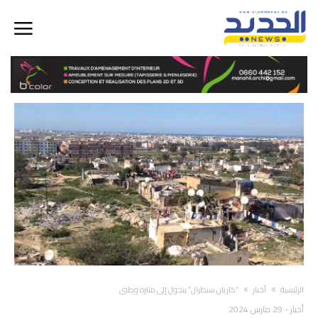
‫الرئيسية‬
أخبار
“كاريان سنطرال” يتحول إلى منتزه وطني
أخبار
-
29 مارس 2024