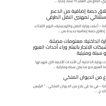
، البالغ من العمر 15 سنة، إنجازًا …
لاق حصة إضافية من الدعم
ستثنائي لمهنيي النقل الطرقي
اط – أعلنت وزارة النقل واللوجستيك، اليوم الثلاثاء،
إطلاق حصة إضافية جديدة من …
رة الداخلية: معلومات مضللة
كات الاتجار بالبشر وراء أحداث العبور
 سبتة ومليلية
 وزارة الداخلية أن الأحداث الأخيرة التي شهدتها
ط العبور نحو مدينتي سبتة ومليلية …
غ من الديوان الملكي
اط – في ما يلي بلاغ من الديوان الملكي .. ” الرئيس
لد ج. …