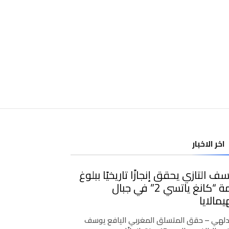
اخر الاخبار
ف التازي يحقق إنجازًا تاريخيًا ببلوغ
قمة “كانغ ياتسي 2” في جبال
يمالايا
دلهي – حقق المتسلق المغربي اليافع يوسف