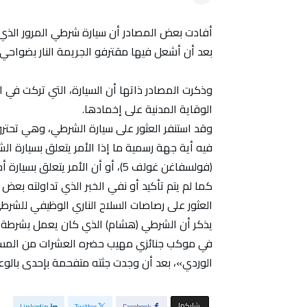
أفادت بعض المصادر أن سيارة شرطي المرور الذي ت
بعد أن أشعل فيها مقترفو الجريمة النار بضواحي ب
وذكرت المصادر ذاتها أن السيارة، التي تركت في ال
الوقاية المدنية على إخمادها.
وقد استنفر العثور على سيارة الشرطي، وهي تحترق
فيه أية جهة رسمية ما إذا الأمر يتعلق بسيارة ا
(فولسفاغن غولف 5)، أو أن الأمر يتعلق بسيارة أخرى.
كما لم يتم تأكيد أو نفي الخبر الذي تداولته بع
العثور على رصاصات السلاح الناري الوظيفي للشرطي
يذكر أن الشرطي (هشام) الذي كان يعمل بشرطة ا
في موكب جنائزي مهيب حضره العشرات من المسؤول
الوردي»، بعد أن وجدت جثته متفحمة بإحدى بالوعا
‫‫ شاركها‬