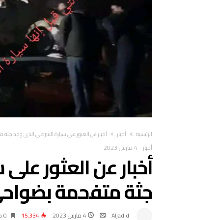
‫الرئيسية‬
أخبار
أخبار عن العثور على سيارة الشرطي الذي وجد جثة 
أخبار
-
4 مارس 2023
أخبار عن العثور على
جثة متفحمة بضواحي
Aljadid
4 مارس 2023
15٬334
0 ‫دقائق‬