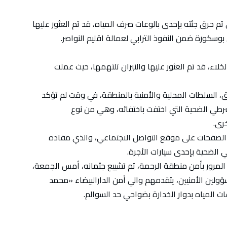
م حرق جثته بإحدى بالوعات صرف المياه، قد تم العثور عليها
وسكورة ضمن النفوذ الترابي لعمالة اقليم النواصر.
خلاء، قد تم العثور عليها والنيران تلتهمها، حيث عملت
، السلطات المحلية والأمنية بالمنطقة، في وقت لم تؤكد
لشرطي الضحية التي اختفت باختفائه، وهي من نوع
ض الصفحات على موقع التواصل الاجتماعي، والذي مفاده
 الضحية بإحدى سيارات الأجرة.
لمرور بأمن منطقة الرحمة، تم تشييع جثمانه، أمس الجمعة،
ين الأمنيين، يتقدمهم والي أمن الدارالبيضاء «محمد
ت المياه بدوار الخدارة بضواحي حد السوالم.