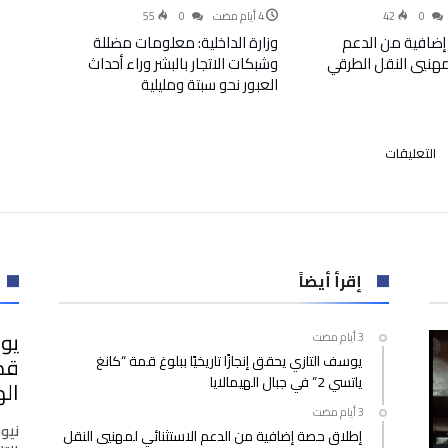
55
0
42
0
إضافية من الدعم
وزارة الداخلية: معلومات مضللة
لمهنيي النقل الطرقي
وشبكات الاتجار بالبشر وراء أحداث
العبور نحو سبتة ومليلية
على
التعليقات
أخبار
عن
العثور
على
سيارة
الشرطي
إقرأ أيضاً
الذي
وجد
يوس
جثة
يوسف التازي يحقق إنجازًا تاريخيًا ببلوغ قمة “كانغ
متفحمة
ياتسي 2” في جبال الهيمالايا
بضواحي
اله
السوالم
مغلقة
نيو
إطلاق حصة إضافية من الدعم الاستثنائي لمهنيي النقل