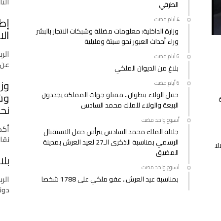
التازي
الطرقي
إط
وزارة الداخلية: معلومات مضللة وشبكات الاتجار بالبشر
الا
وراء أحداث العبور نحو سبتة ومليلية
الرب
عن 
بلاغ من الديوان الملكي
وزا
حفل الولاء بتطوان.. ممثلو جهات المملكة يجددون
وشب
البيعة والولاء للملك محمد السادس
نحو
‫‫‫‏‫أسبوع واحد مضت‬
أكدت
جلالة الملك محمد السادس يترأس حفل الاستقبال
نقا
الرسمي بمناسبة الذكرى الـ27 لعيد العرش بمدينة
لا
المضيق
بلا
‫‫‫‏‫أسبوع واحد مضت‬
الرب
بمناسبة عيد العرش.. عفو ملكي على 1788 شخصا
دونا