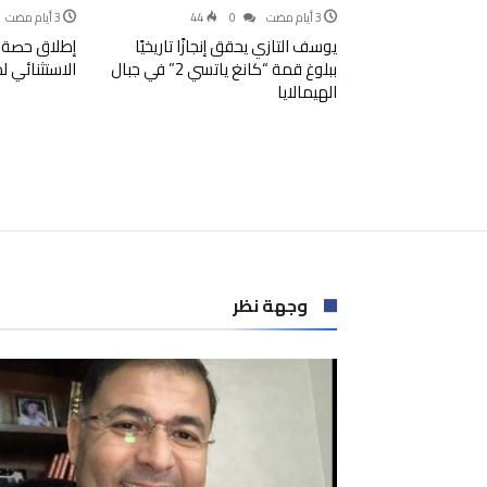
44
0
يوسف التازي يحقق إنجازًا تاريخيًا
إطلاق حصة 
ببلوغ قمة “كانغ ياتسي 2” في جبال
الاستثنائي 
الهيمالايا
وجهة نظر