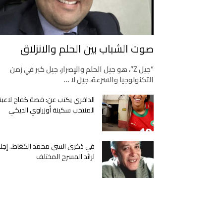
صوت الشباب بين الحلم والانزلاق
“جيل Z”، هو جيل الحلم والإصرار، جيل كبر في زمن
التكنولوجيا والسرعة، جيل لا …
الدافري يكتب عن: قصة كفاح لاعبة
المنتخب سكينة أوزراوي الديكي
في ذكرى السي محمد الكغاط.. إجلا
لرائد المسرح المختلف