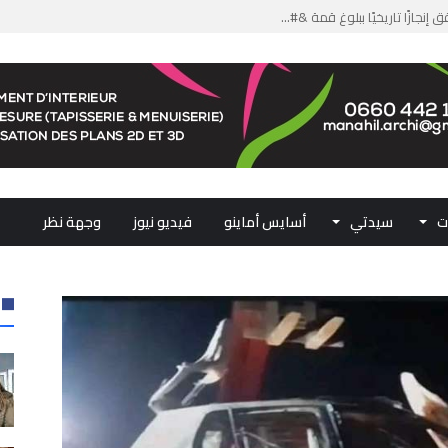
من الدعم الاستثنائي لمهنيي ال...
لومات مضللة وشبكات الاتجار ب...
ملكي...
.. ممثلو جهات المملكة يجددون ...
ت
سيدتي
أسايس أماينو
فيديو نيوز
وجهة نظر