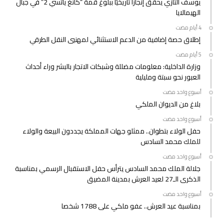
يوسف التازي يحقق إنجازًا تاريخيًا ببلوغ قمة “كانغ ياتسي 2” في جبال
الهيمالايا
إطلاق حصة إضافية من الدعم الاستثنائي لمهنيي النقل الطرقي
وزارة الداخلية: معلومات مضللة وشبكات الاتجار بالبشر وراء أحداث
العبور نحو سبتة ومليلية
‫‫‫‏‫أسبوع واحد مضت‬
بلاغ من الديوان الملكي
‫‫‫‏‫أسبوع واحد مضت‬
حفل الولاء بتطوان.. ممثلو جهات المملكة يجددون البيعة والولاء
للملك محمد السادس
‫‫‫‏‫أسبوع واحد مضت‬
جلالة الملك محمد السادس يترأس حفل الاستقبال الرسمي بمناسبة
الذكرى الـ27 لعيد العرش بمدينة المضيق
‫‫‫‏‫أسبوع واحد مضت‬
بمناسبة عيد العرش.. عفو ملكي على 1788 شخصا