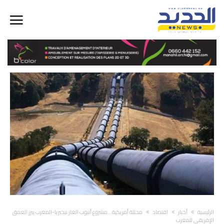
‫الرئيسية‬
أخبار
اقتصاد
محللة أمريكية…مشروع أنبوب الغاز نيجيريا-المغرب يبرز العمق
الإفريقي للمغرب