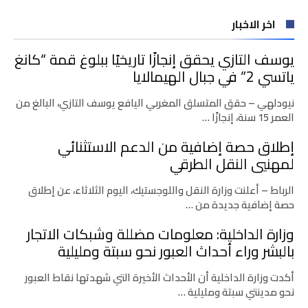
اخر الاخبار
يوسف التازي يحقق إنجازًا تاريخيًا ببلوغ قمة “كانغ
ياتسي 2” في جبال الهيمالايا
نيودلهي – حقق المتسلق المغربي اليافع يوسف التازي، البالغ من
العمر 15 سنة، إنجازًا …
إطلاق حصة إضافية من الدعم الاستثنائي
لمهنيي النقل الطرقي
الرباط – أعلنت وزارة النقل واللوجستيك، اليوم الثلاثاء، عن إطلاق
حصة إضافية جديدة من …
وزارة الداخلية: معلومات مضللة وشبكات الاتجار
بالبشر وراء أحداث العبور نحو سبتة ومليلية
أكدت وزارة الداخلية أن الأحداث الأخيرة التي شهدتها نقاط العبور
نحو مدينتي سبتة ومليلية …