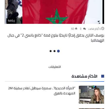
رياضة
60
0
يوسف التازي يحقق إنجازًا تاريخيًا ببلوغ قمة “كانغ ياتسي 2” في جبال
الهيمالايا
على
التعليقات
محللة
الأكثر مشاهدة
أمريكية…
مشروع
أنبوب
“المرأة الحديدية”.. سميرة سيطايل تغادر سفينة 2M
الغاز
المهددة بالغرق
نيجيريا-
المغرب
يبرز