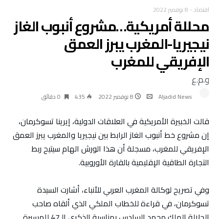
اقتصاد
-
8 نوفمبر 2022
محللة أمريكية…مشروع أنبوب الغاز
نيجيريا-المغرب يبرز العمق
الإفريقي للمغرب
و.م.ع
Aljadid News
8 نوفمبر 2022
435
0 ‫دقائق‬
قالت الخبيرة الأمريكية في العلاقات الدولية، إيرينا تسوكرمان،
إن مشروع خط أنبوب الغاز الرابط بين نيجيريا والمغرب يبرز العمق
الإفريقي للمغرب، مسجلة أن هذا الورش الهام سيتيح ربط
التجارة الطاقية الإقليمية بالقارة الأوروبية.
وفي تصريح لوكالة المغرب العربي للأنباء، أشارت السيدة
تسوكرمان، في قراءة للخطاب الملكي الذي ألقاه صاحب
الجلالة الملك محمد السادس بمناسبة الذكرى الـ47 للمسيرة