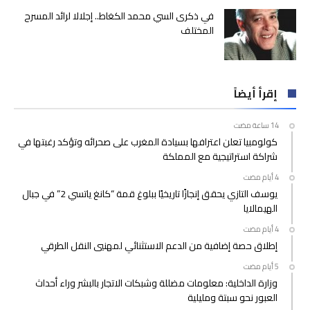
في ذكرى السي محمد الكغاط.. إجلالا لرائد المسرح
المختلف
إقرأ أيضاً
كولومبيا تعلن اعترافها بسيادة المغرب على صحرائه وتؤكد رغبتها في
شراكة استراتيجية مع المملكة
يوسف التازي يحقق إنجازًا تاريخيًا ببلوغ قمة “كانغ ياتسي 2” في جبال
الهيمالايا
إطلاق حصة إضافية من الدعم الاستثنائي لمهنيي النقل الطرقي
وزارة الداخلية: معلومات مضللة وشبكات الاتجار بالبشر وراء أحداث
العبور نحو سبتة ومليلية