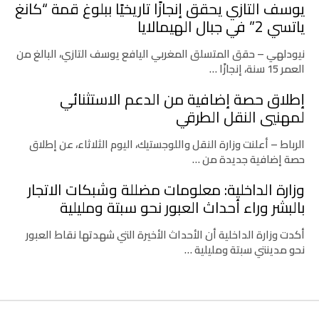
يوسف التازي يحقق إنجازًا تاريخيًا ببلوغ قمة “كانغ
ياتسي 2” في جبال الهيمالايا
نيودلهي – حقق المتسلق المغربي اليافع يوسف التازي، البالغ من
العمر 15 سنة، إنجازًا …
إطلاق حصة إضافية من الدعم الاستثنائي
لمهنيي النقل الطرقي
الرباط – أعلنت وزارة النقل واللوجستيك، اليوم الثلاثاء، عن إطلاق
حصة إضافية جديدة من …
وزارة الداخلية: معلومات مضللة وشبكات الاتجار
بالبشر وراء أحداث العبور نحو سبتة ومليلية
أكدت وزارة الداخلية أن الأحداث الأخيرة التي شهدتها نقاط العبور
نحو مدينتي سبتة ومليلية …