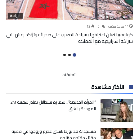
سياسة
12
0
كولومبيا تعلن اعترافها بسيادة المغرب على صحرائه وتؤكد رغبتها في
شراكة استراتيجية مع المملكة
على
التعليقات
ليلى
الأكثر مشاهدة
والمحامي..
المحكمة
تنتصر
“المرأة الحديدية”.. سميرة سيطايل تغادر سفينة 2M
للطفلة
المهددة بالغرق
“نور”
وتثبت
نسبها
مستجدات قد تورط نانسي عجرم وزوجها في قضية
للمحامي
مقتل مقتحم منزلهم