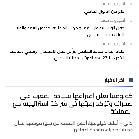
‫‫‫‏‫أسبوع واحد مضت‬
بلاغ من الديوان الملكي
‫‫‫‏‫أسبوع واحد مضت‬
حفل الولاء بتطوان.. ممثلو جهات المملكة يجددون البيعة والولاء
للملك محمد السادس
‫‫‫‏‫أسبوع واحد مضت‬
جلالة الملك محمد السادس يترأس حفل الاستقبال الرسمي بمناسبة
الذكرى الـ27 لعيد العرش بمدينة المضيق
اخر الاخبار
كولومبيا تعلن اعترافها بسيادة المغرب على
صحرائه وتؤكد رغبتها في شراكة استراتيجية مع
المملكة
كالي – أعلنت كولومبيا، أمس الجمعة، عن تغيير موقفها بشأن
قضية الصحراء، مؤكدة اعترافها …