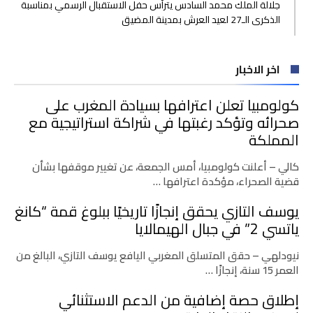
جلالة الملك محمد السادس يترأس حفل الاستقبال الرسمي بمناسبة
الذكرى الـ27 لعيد العرش بمدينة المضيق
اخر الاخبار
كولومبيا تعلن اعترافها بسيادة المغرب على
صحرائه وتؤكد رغبتها في شراكة استراتيجية مع
المملكة
كالي – أعلنت كولومبيا، أمس الجمعة، عن تغيير موقفها بشأن
قضية الصحراء، مؤكدة اعترافها …
يوسف التازي يحقق إنجازًا تاريخيًا ببلوغ قمة “كانغ
ياتسي 2” في جبال الهيمالايا
نيودلهي – حقق المتسلق المغربي اليافع يوسف التازي، البالغ من
العمر 15 سنة، إنجازًا …
إطلاق حصة إضافية من الدعم الاستثنائي