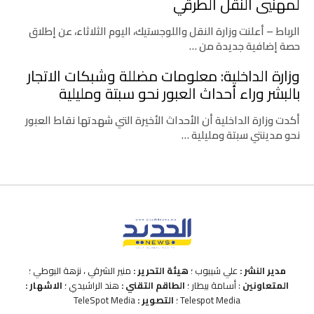
لمهنيي النقل الطرقي
الرباط – أعلنت وزارة النقل واللوجستيك، اليوم الثلاثاء، عن إطلاق
حصة إضافية جديدة من …
وزارة الداخلية: معلومات مضللة وشبكات الاتجار
بالبشر وراء أحداث العبور نحو سبتة ومليلية
أكدت وزارة الداخلية أن الأحداث الأخيرة التي شهدتها نقاط العبور
نحو مدينتي سبتة ومليلية …
مدير النشر :
علي شيبوب ؛
هيئة التحرير :
منير الشرقي ، نزهة البوطي ؛
المتعاونين
: أسامة بيطار ؛
الطاقم التقني :
هند الراشيدي ؛
الاشهار :
Telespot Media ؛
التصوير :
TeleSpot Media