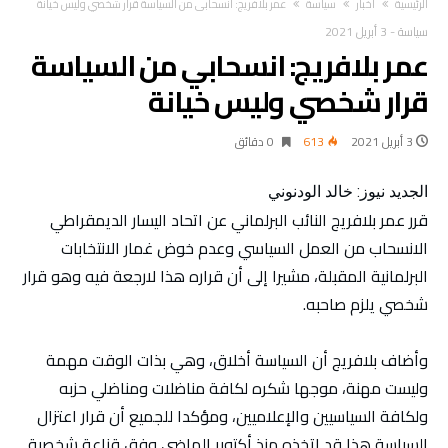
‫الرئيسية‬
أخبار
سياسة
عمر بلافريج: انسحابي من السياسة قرار شخصي وليس خيانة
سياسة
-
3 أبريل 2021
عمر بلافريج: انسحابي من السياسة
قرار شخصي وليس خيانة
3 أبريل 2021
613
0 ‫دقائق‬
الجديد نيوز: خالد الودنوني
قرر عمر بلافريج النائب البرلماني عن اتحاد اليسار الديمقراطي
الانسحاب من العمل السياسي وعدم خوض غمار الانتخابات
البرلمانية المقبلة، مشيرا إلى أن قراره هذا لارجعة فيه وهو قرار
شخصي يلزم صاحبه.
وأضاف بلافريج أن السياسة أخلاق، وهي بذات الوقت مهمة
وليست مهنة، موجها شكره لكافة مناضلات ومناضلي حزبه
ولكافة السياسيين والإعلاميين، ومؤكدا للجميع أن قرار اعتزال
السياسة هذا قد اتخذه منذ أكتوبر الماضي وفق قناعة شخصية