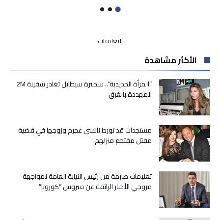
على
التعليقات
عمر
الأكثر مشاهدة
بلافريج:
انسحابي
من
“المرأة الحديدية”.. سميرة سيطايل تغادر سفينة 2M
السياسة
المهددة بالغرق
قرار
شخصي
وليس
مستجدات قد تورط نانسي عجرم وزوجها في قضية
خيانة
مقتل مقتحم منزلهم
مغلقة
تعليمات صارمة من رئيس النيابة العامة لمواجهة
مروجي الأخبار الزائفة عن فيروس “كورونا”