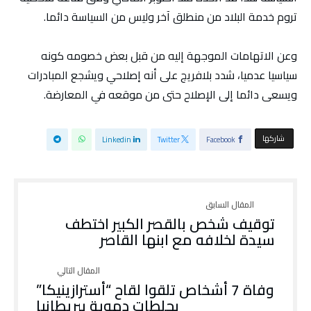
تروم خدمة البلاد من منطلق آخر وليس من السياسة دائما.
وعن الاتهامات الموجهة إليه من قبل بعض خصومه كونه
سياسيا عدميا، شدد بلافريج على أنه إصلاحي ويشجع المبادرات
ويسعى دائما إلى الإصلاح حتى من موقعه في المعارضة.
‫‫ شاركها‬
Linkedin
Twitter
Facebook
توقيف شخص بالقصر الكبير اختطف
سيدة لخلافه مع ابنها القاصر
وفاة 7 أشخاص تلقوا لقاح “أسترازينيكا”
بجلطات دموية ببريطانيا