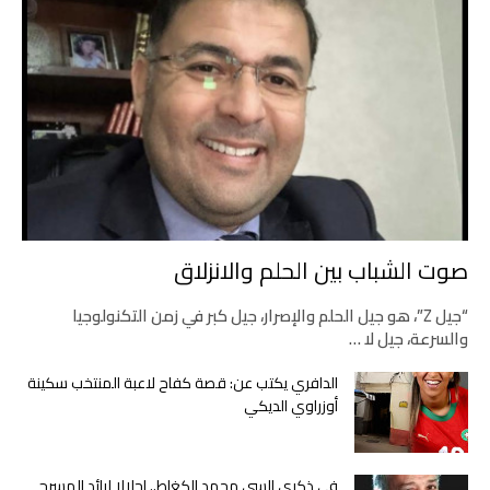
صوت الشباب بين الحلم والانزلاق
“جيل Z”، هو جيل الحلم والإصرار، جيل كبر في زمن التكنولوجيا
والسرعة، جيل لا …
الدافري يكتب عن: قصة كفاح لاعبة المنتخب سكينة
أوزراوي الديكي
في ذكرى السي محمد الكغاط.. إجلالا لرائد المسرح