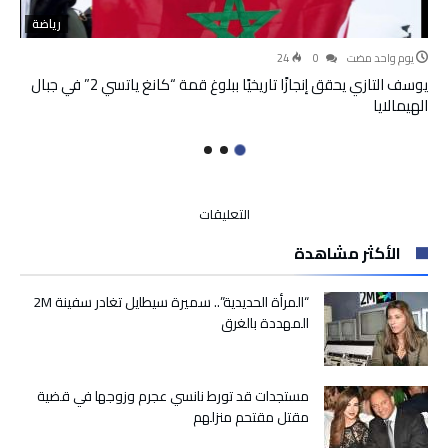
رياضة
‫‫‫‏‫يوم واحد مضت‬
0
24
يوسف التازي يحقق إنجازًا تاريخيًا ببلوغ قمة “كانغ ياتسي 2” في جبال
الهيمالايا
على
التعليقات
شاحنة
الأكثر مشاهدة
لنقل
المياه
المعدنية
“المرأة الحديدية”.. سميرة سيطايل تغادر سفينة 2M
تقتل
المهددة بالغرق
بارون
المخدرات
المشهور
مستجدات قد تورط نانسي عجرم وزوجها في قضية
ب
مقتل مقتحم منزلهم
“الطاحونة”