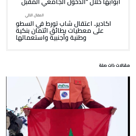
أبوابها خلال “الدخول الجامعي المقبل
اكادير.. اعتقال شاب تورط في السطو
على معطيات بطائق ائتمان بنكية
وطنية وأجنبية واستعمالها
‫مقالات ذات صلة‬