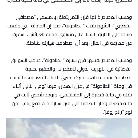
وحسب المصادر ذاتها فإن الأمر يتعلق بالمسمى “مصطفى
الشعيري”، الشهير بلقب “الطاحونة”، حيث إن الحادثة التي وقعت
صباحا على الطريق السيار على مستوى مدينة العرائش، أسفرت
عن مصرعه في الحال، بعد أن اصطدمت سيارته بشاحنة.
وحسب المصادر نفسها فإن سيارة “الطاحونة”، صاحب السوابق
القضائية في التهريب الدولي للمخدرات، والمقيم بطنجة
اصطدمت بشاحنة تابعة لشركة كبرى للمياه المعدنية، ما تسبب
في وفاة “الطاحونة” في عين المكان، فيما توفي الثاني أثناء
نقله في حالة خطيرة إلى المستشفى، ويوجد شخص ثالث في
حالة خطيرة. وكان الضحايا على متن سيارة ذات دفع رباعي من
نوع “رانج روفر”.