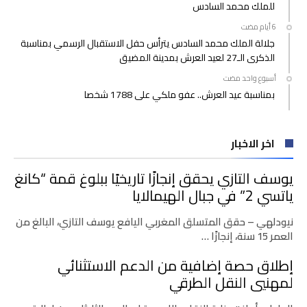
للملك محمد السادس
جلالة الملك محمد السادس يترأس حفل الاستقبال الرسمي بمناسبة
الذكرى الـ27 لعيد العرش بمدينة المضيق
‫‫‫‏‫أسبوع واحد مضت‬
بمناسبة عيد العرش.. عفو ملكي على 1788 شخصا
اخر الاخبار
يوسف التازي يحقق إنجازًا تاريخيًا ببلوغ قمة “كانغ
ياتسي 2” في جبال الهيمالايا
نيودلهي – حقق المتسلق المغربي اليافع يوسف التازي، البالغ من
العمر 15 سنة، إنجازًا …
إطلاق حصة إضافية من الدعم الاستثنائي
لمهنيي النقل الطرقي