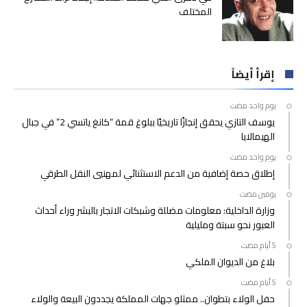
المختلف
إقرأ أيضاً
‫‫‫‏‫يوم واحد مضت‬
يوسف التازي يحقق إنجازًا تاريخيًا ببلوغ قمة “كانغ ياتسي 2” في جبال
الهيمالايا
‫‫‫‏‫يوم واحد مضت‬
إطلاق حصة إضافية من الدعم الاستثنائي لمهنيي النقل الطرقي
‫‫‫‏‫يومين مضت‬
وزارة الداخلية: معلومات مضللة وشبكات الاتجار بالبشر وراء أحداث
العبور نحو سبتة ومليلية
بلاغ من الديوان الملكي
حفل الولاء بتطوان.. ممثلو جهات المملكة يجددون البيعة والولاء