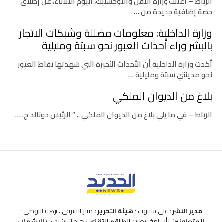
الرباط – أعلنت وزارة النقل واللوجستيك، اليوم الثلاثاء، عن إطلاق
حصة إضافية جديدة من …
وزارة الداخلية: معلومات مضللة وشبكات الاتجار
بالبشر وراء أحداث العبور نحو سبتة ومليلية
أكدت وزارة الداخلية أن الأحداث الأخيرة التي شهدتها نقاط العبور
نحو مدينتي سبتة ومليلية …
بلاغ من الديوان الملكي
الرباط – في ما يلي بلاغ من الديوان الملكي .. ” الرئيس دونالد ج. …
مدير النشر :
علي شيبوب ؛
هيئة التحرير :
منير الشرقي ، نزهة البوطي ؛
المتعاونين
: أسامة بيطار ؛
الطاقم التقني :
هند الراشيدي ؛
الاشهار :