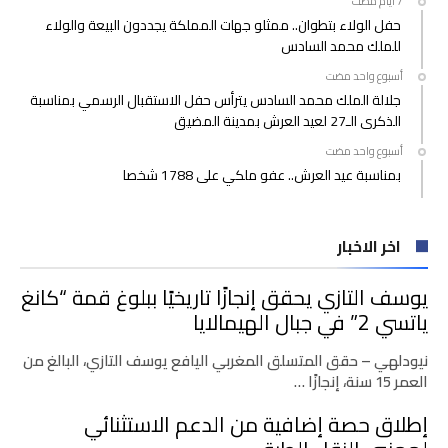
حفل الولاء بتطوان.. ممثلو جهات المملكة يجددون البيعة والولاء
للملك محمد السادس
‫‫‫‏‫أسبوع واحد مضت‬
جلالة الملك محمد السادس يترأس حفل الاستقبال الرسمي بمناسبة
الذكرى الـ27 لعيد العرش بمدينة المضيق
‫‫‫‏‫أسبوع واحد مضت‬
بمناسبة عيد العرش.. عفو ملكي على 1788 شخصا
اخر الاخبار
يوسف التازي يحقق إنجازًا تاريخيًا ببلوغ قمة “كانغ
ياتسي 2” في جبال الهيمالايا
نيودلهي – حقق المتسلق المغربي اليافع يوسف التازي، البالغ من
العمر 15 سنة، إنجازًا …
إطلاق حصة إضافية من الدعم الاستثنائي