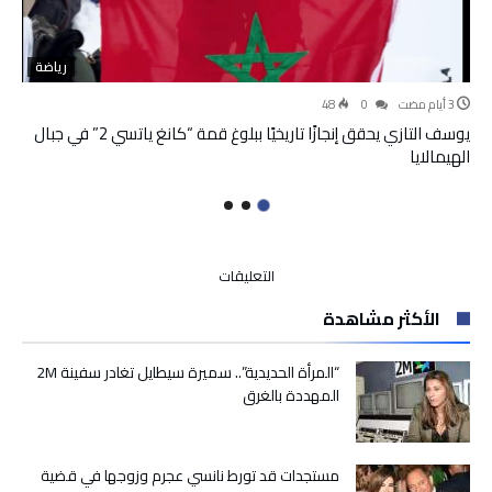
رياضة
48
0
يوسف التازي يحقق إنجازًا تاريخيًا ببلوغ قمة “كانغ ياتسي 2” في جبال
الهيمالايا
على
التعليقات
مشروع
الأكثر مشاهدة
القانون
التنظيمي
المتعلق
“المرأة الحديدية”.. سميرة سيطايل تغادر سفينة 2M
بمجلس
المهددة بالغرق
النواب..
هذه
أبرز
مستجدات قد تورط نانسي عجرم وزوجها في قضية
التعديلات