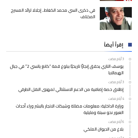
في ذكرى السي محمد الكغاط.. إجلالا لرائد المسرح
المختلف
إقرأ أيضاً
يوسف التازي يحقق إنجازًا تاريخيًا ببلوغ قمة “كانغ ياتسي 2” في جبال
الهيمالايا
إطلاق حصة إضافية من الدعم الاستثنائي لمهنيي النقل الطرقي
وزارة الداخلية: معلومات مضللة وشبكات الاتجار بالبشر وراء أحداث
العبور نحو سبتة ومليلية
بلاغ من الديوان الملكي