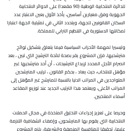
للدائرة الانتخابية الوطنية (90 مقعدا) على الدوائر الانتخابية
الجهوية وفق معيارين أساسين، يأخذ الأول بعين الاعتبار عدد
السكان القانونيين للجهة، ويتحدد الثاني في تمثيلية الجهة اعتبارا
لمكانتها الدستورية في التنظيم الترابي للمملكة.
وتيسيرا لمهمة الأحزاب السياسية فيما يتعلق بتشكيل لوائح
مترشحيها، فإن المشروع يقر بصحة لائحة الترشيح التي تبين ، بعد
انصرام الأجل المحدد لإيداع الترشيحات ، أن أحد مترشحيها غير
مؤهل للانتخاب، حيث يعاد ، بحكم القانون ، ترتیب المترشحين
المتواجدين في المراتب الدنیا بالنسبة للمترشح غير المؤهل إلى
المراتب الأعلى، ويعتمد هذا الترتيب الجديد عند توزيع المقاعد
أسماء المنتخبين.
وحرصا على تعزيز إجراءات التخليق المتخذة في مجال الحملات
الانتخابية التي يقوم بها المترشحون، وإضفاء الشفافية اللازمة
عليها، تحقيقا للمنافسة المنصفة والشريفة، يلزم المشروع