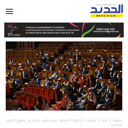
‫الرئيسية‬
أخبار
سياسة
بأغلبية 162 برلمانيا.. مجلس النواب يصادق على مشروع “القانون
الانتخابي”