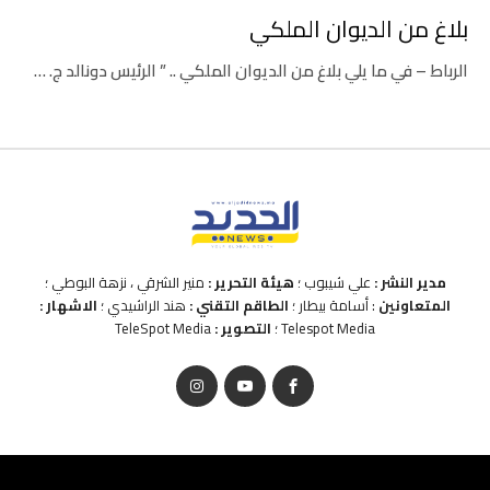
بلاغ من الديوان الملكي
الرباط – في ما يلي بلاغ من الديوان الملكي .. ” الرئيس دونالد ج. …
مدير النشر :
علي شيبوب ؛
هيئة التحرير :
منير الشرقي ، نزهة البوطي ؛
المتعاونين
: أسامة بيطار ؛
الطاقم التقني :
هند الراشيدي ؛
الاشهار :
Telespot Media ؛
التصوير :
TeleSpot Media