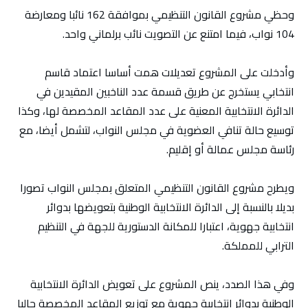
وحظي مشروع القانون التنظيمي بموافقة 162 نائبا ومعارضة
104 نواب، فيما امتنع عن التصويت نائب برلماني واحد.
وأدخلت على المشروع تعديلات همت أساسا اعتماد قاسم
انتخابي يستخرج عن طريق قسمة عدد الناخبين المقيدين في
الدائرة الانتخابية المعنية على عدد المقاعد المخصصة لها، وكذا
توسيع حالة تنافي العضوية في مجلس النواب، لتشمل أيضا، مع
رئاسة مجلس عمالة أو إقليم.
ويطرح مشروع القانون التنظيمي المتعلق بمجلس النواب تصورا
بديلا بالنسبة إلى الدائرة الانتخابية الوطنية بتعويضها بدوائر
انتخابية جهوية، اعتبارا للمكانة الدستورية للجهة في التنظيم
الترابي للمملكة.
وفي هذا الصدد، ينص المشروع على تعويض الدائرة الانتخابية
الوطنية بدوائر انتخابية جهوية مع توزيع المقاعد المخصصة حاليا