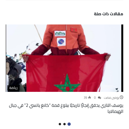
‫مقالات ذات صلة‬
رياضة
‫‫‫‏‫يومين مضت‬
0
39
يوسف التازي يحقق إنجازًا تاريخيًا ببلوغ قمة “كانغ ياتسي 2” في جبال
الهيمالايا