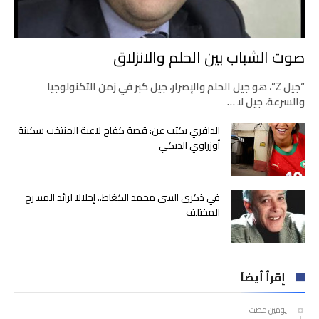
صوت الشباب بين الحلم والانزلاق
“جيل Z”، هو جيل الحلم والإصرار، جيل كبر في زمن التكنولوجيا
والسرعة، جيل لا …
الدافري يكتب عن: قصة كفاح لاعبة المنتخب سكينة
أوزراوي الديكي
في ذكرى السي محمد الكغاط.. إجلالا لرائد المسرح
المختلف
إقرأ أيضاً
‫‫‫‏‫يومين مضت‬