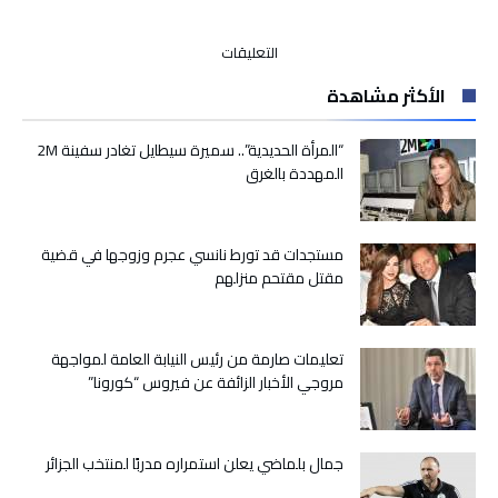
على
التعليقات
بأغلبية
الأكثر مشاهدة
162
برلمانيا..
مجلس
“المرأة الحديدية”.. سميرة سيطايل تغادر سفينة 2M
النواب
المهددة بالغرق
يصادق
على
مشروع
مستجدات قد تورط نانسي عجرم وزوجها في قضية
“القانون
مقتل مقتحم منزلهم
الانتخابي”
مغلقة
تعليمات صارمة من رئيس النيابة العامة لمواجهة
مروجي الأخبار الزائفة عن فيروس “كورونا”
جمال بلماضي يعلن استمراره مدربًا لمنتخب الجزائر