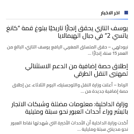
اخر الاخبار
يوسف التازي يحقق إنجازًا تاريخيًا ببلوغ قمة “كانغ
ياتسي 2” في جبال الهيمالايا
نيودلهي – حقق المتسلق المغربي اليافع يوسف التازي، البالغ من
العمر 15 سنة، إنجازًا …
إطلاق حصة إضافية من الدعم الاستثنائي
لمهنيي النقل الطرقي
الرباط – أعلنت وزارة النقل واللوجستيك، اليوم الثلاثاء، عن إطلاق
حصة إضافية جديدة من …
وزارة الداخلية: معلومات مضللة وشبكات الاتجار
بالبشر وراء أحداث العبور نحو سبتة ومليلية
أكدت وزارة الداخلية أن الأحداث الأخيرة التي شهدتها نقاط العبور
نحو مدينتي سبتة ومليلية …