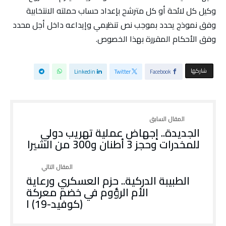
وكيل كل لائحة أو كل مترشح بإعداد حساب حملته الانتخابية
وفق نموذج يحدد بموجب نص تنظيمي وإيداعه داخل أجل محدد
وفق الأحكام المقررة بهذا الخصوص.
‫‫ شاركها‬
Linkedin
Twitter
Facebook
الجديدة.. إجهاض عملية تهريب دولي
للمخدرات وحجز 3 أطنان و300 من الشيرا
الطبيبة الدركية.. حزم العسكري ورعاية
الأم الرؤوم في خضم معركة
(كوفيد-19) ا