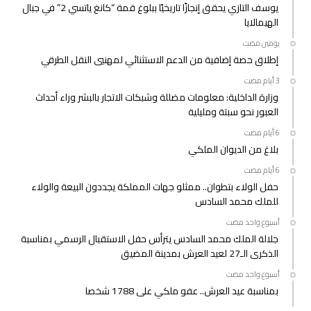
يوسف التازي يحقق إنجازًا تاريخيًا ببلوغ قمة “كانغ ياتسي 2” في جبال
الهيمالايا
‫‫‫‏‫يومين مضت‬
إطلاق حصة إضافية من الدعم الاستثنائي لمهنيي النقل الطرقي
وزارة الداخلية: معلومات مضللة وشبكات الاتجار بالبشر وراء أحداث
العبور نحو سبتة ومليلية
بلاغ من الديوان الملكي
حفل الولاء بتطوان.. ممثلو جهات المملكة يجددون البيعة والولاء
للملك محمد السادس
‫‫‫‏‫أسبوع واحد مضت‬
جلالة الملك محمد السادس يترأس حفل الاستقبال الرسمي بمناسبة
الذكرى الـ27 لعيد العرش بمدينة المضيق
‫‫‫‏‫أسبوع واحد مضت‬
بمناسبة عيد العرش.. عفو ملكي على 1788 شخصا