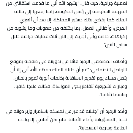
لعملية جراحية، حيث قال: “يشهد الله أني ما قدمت استقالتي من
المهمة الحكومية إلى رئيس الحكومة، راجيا رفعها إلى جلالة
الملك كما يقضي بذلك دستور المملكة، إلا بعد أن أتعبني
المرض، وأضناني العمل، بما يكتنفه من صعوبات وما يشوبه من
إكراهات، خاصة وأني أجريت إلى الآن ثلات عمليات جراحية خلال
سنتين اثنتين”.
وأضاف المصطفى الرميد قائلا في تدوينته على صفحته بموقع
التواصل الاجتماعي: “غير أن جلالة الملك حفظه الله، أبى إلا أن
يتصل مساء يوم تقديم الاستقالة بكلمات أبوية تفوح بالحنان،
وعبارات تشجيعية تتقاطر بندى المواساة، فكانت علاجا كافيا،
وبلسما شافيا”.
وأكد الرميد أن “جلالته قد عبر عن تمسكه باستمرار وزير دولته في
تحمل المسؤولية وأداء الأمانة، فلم يكن أمامي إلا واجب
الطاعة وسرعة الاستجابة”.