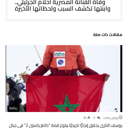
وفاة الفنانة المصرية أحلام الجرتيلي..
وابنتها تكشف السبب ولحظاتها الأخيرة
‫مقالات ذات صلة‬
رياضة
‫‫‫‏‫يومين مضت‬
0
36
يوسف التازي يحقق إنجازًا تاريخيًا ببلوغ قمة “كانغ ياتسي 2” في جبال