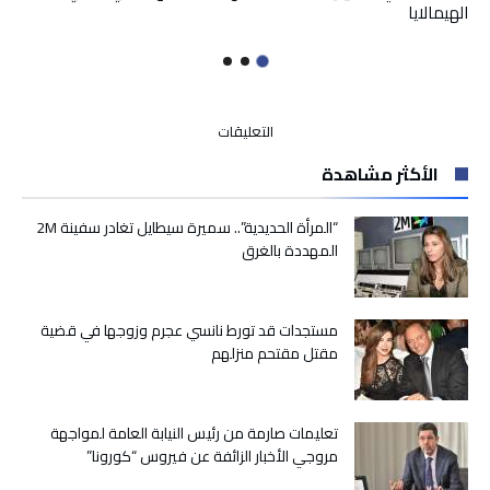
الهيمالايا
على
التعليقات
الرميد:
الأكثر مشاهدة
جلالة
الملك
اتصل
“المرأة الحديدية”.. سميرة سيطايل تغادر سفينة 2M
مساء
المهددة بالغرق
يوم
تقديم
الاستقالة
مستجدات قد تورط نانسي عجرم وزوجها في قضية
بكلمات
مقتل مقتحم منزلهم
أبوية
تفوح
بالحنان
كانت
تعليمات صارمة من رئيس النيابة العامة لمواجهة
علاجا
مروجي الأخبار الزائفة عن فيروس “كورونا”
كافيا