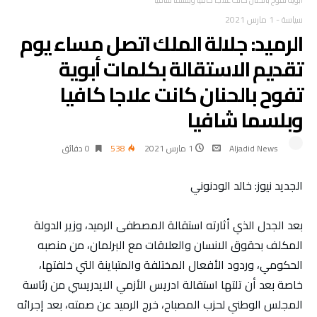
سياسة
-
1 مارس 2021
الرميد: جلالة الملك اتصل مساء يوم
تقديم الاستقالة بكلمات أبوية
تفوح بالحنان كانت علاجا كافيا
وبلسما شافيا
Aljadid News
1 مارس 2021
538
0 ‫دقائق‬
الجديد نيوز: خالد الودنوني
بعد الجدل الذي أثارته استقالة المصطفى الرميد، وزير الدولة
المكلف بحقوق الانسان والعلاقات مع البرلمان، من منصبه
الحكومي، وردود الأفعال المختلفة والمتباينة التي خلفتها،
خاصة بعد أن تلتها استقالة ادريس الأزمي الايدريسي من رئاسة
المجلس الوطني لحزب المصباح، خرج الرميد عن صمته، بعد إجرائه