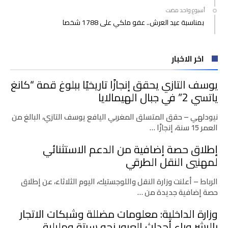
‫‫‫‏‫أسبوع واحد مضت‬
بمناسبة عيد العرش.. عفو ملكي على 1788 شخصا
اخر الاخبار
يوسف التازي يحقق إنجازًا تاريخيًا ببلوغ قمة “كانغ
ياتسي 2” في جبال الهيمالايا
نيودلهي – حقق المتسلق المغربي اليافع يوسف التازي، البالغ من
العمر 15 سنة، إنجازًا …
إطلاق حصة إضافية من الدعم الاستثنائي
لمهنيي النقل الطرقي
الرباط – أعلنت وزارة النقل واللوجستيك، اليوم الثلاثاء، عن إطلاق
حصة إضافية جديدة من …
وزارة الداخلية: معلومات مضللة وشبكات الاتجار
بالبشر وراء أحداث العبور نحو سبتة ومليلية