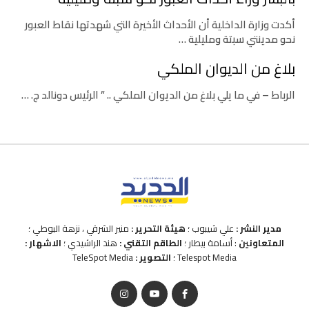
أكدت وزارة الداخلية أن الأحداث الأخيرة التي شهدتها نقاط العبور
نحو مدينتي سبتة ومليلية …
بلاغ من الديوان الملكي
الرباط – في ما يلي بلاغ من الديوان الملكي .. ” الرئيس دونالد ج. …
مدير النشر :
علي شيبوب ؛
هيئة التحرير :
منير الشرقي ، نزهة البوطي ؛
المتعاونين
: أسامة بيطار ؛
الطاقم التقني :
هند الراشيدي ؛
الاشهار :
Telespot Media ؛
التصوير :
TeleSpot Media