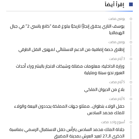
إقرأ أيضاً
‫‫‫‏‫يومين مضت‬
يوسف التازي يحقق إنجازًا تاريخيًا ببلوغ قمة “كانغ ياتسي 2” في جبال
الهيمالايا
‫‫‫‏‫يومين مضت‬
إطلاق حصة إضافية من الدعم الاستثنائي لمهنيي النقل الطرقي
وزارة الداخلية: معلومات مضللة وشبكات الاتجار بالبشر وراء أحداث
العبور نحو سبتة ومليلية
بلاغ من الديوان الملكي
حفل الولاء بتطوان.. ممثلو جهات المملكة يجددون البيعة والولاء
للملك محمد السادس
‫‫‫‏‫أسبوع واحد مضت‬
جلالة الملك محمد السادس يترأس حفل الاستقبال الرسمي بمناسبة
الذكرى الـ27 لعيد العرش بمدينة المضيق