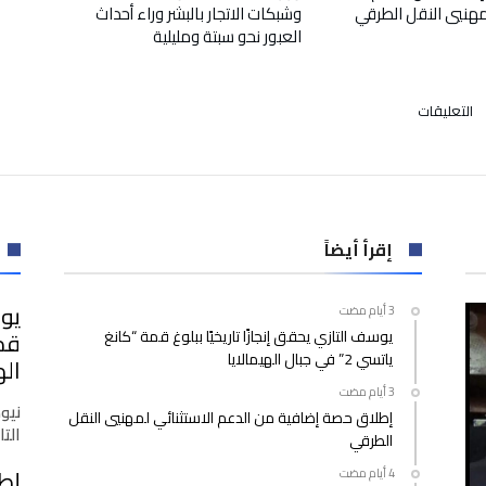
لمهنيي النقل الطرقي
وشبكات الاتجار بالبشر وراء أحداث
العبور نحو سبتة ومليلية
على
التعليقات
إعطاء
انطلاقة
أشغال
بناء
معهد
التكوين
إقرأ أيضاً
في
مهن
يوس
النقل
يوسف التازي يحقق إنجازًا تاريخيًا ببلوغ قمة “كانغ
والخدمات
ياتسي 2” في جبال الهيمالايا
اللوجستية
اله
بالنواصر
مغلقة
نيو
إطلاق حصة إضافية من الدعم الاستثنائي لمهنيي النقل
التازي
الطرقي
إط