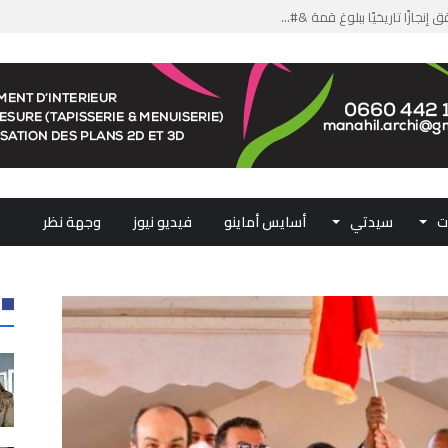
من الدعم الاستثنائي لمهنيي ال...
لومات مضللة وشبكات الاتجار ب...
ملكي...
.. ممثلو جهات المملكة يجددون ...
ت
سيدتي
أسايس أماينو
فيديو نيوز
وجهة نظر