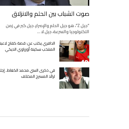
صوت الشباب بين الحلم والانزلاق
“جيل Z”، هو جيل الحلم والإصرار، جيل كبر في زمن
التكنولوجيا والسرعة، جيل لا …
الدافري يكتب عن: قصة كفاح لاعبة
المنتخب سكينة أوزراوي الديكي
في ذكرى السي محمد الكغاط.. إجلا
لرائد المسرح المختلف