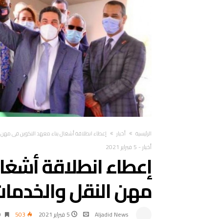
‫الرئيسية‬
أخبار
إعطاء انطلاقة أشغال بناء معهد التكوين في مهن ال
أخبار
-
5 فبراير 2021
إعطاء انطلاقة أشغا
مهن النقل والخدمات 
Aljadid News
5 فبراير 2021
503
0‫‬