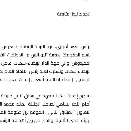
الجديد نيوز: متابعة
ترأس سعيد أمزازي، وزير التربية الوطنية والتكوين
باسم الحكومة)، بمعية “لاورانس م. راندولف”، القنص
احميدوش، والي جهة الدار البيضاء-سطات، عامل ع
الرسمي لإعطاء انطلاقة أشغال إحداث معهد التكو
ويندرج إحداث هذا المعهد في سياق تنزيل خارطة ا
التعاون “الميثاق الثاني”، الموقع بين حكومة الم
بهيئة تحدي الألفية، والذي من بين أهدافه الرئيس