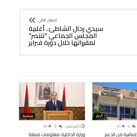
سيدي رحال الشاطئ.. أغلبية
المجلس الجماعي “تنتصر”
لمقرراتها خلال دورة فبراير
أخبار
سياسة
63
0
51
0
إضافية من الدعم
وزارة الداخلية: معلومات مضللة