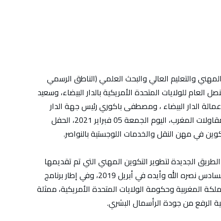
 المهني والتعليم العالي والبحث العلمي (الناطق الرسمي
ل العام للولايات المتحدة الأمريكية بالدار البيضاء، وسعيد
مالة الدار البيضاء ، ومصطفى باكوري رئيس جهة الدار
البيضاء سطات وشكيب لعلج رئيس الاتحاد العام لمقاولات المغرب، اليوم الجمعة 05 فبراير 2021، الحفل
ين في مهن النقل والخدمات اللوجستية بالنواصر.
لطريق الجديدة لتطوير التكوين المهني التي تم تقديمها
أمام النظر السامي لصاحب الجلالة الملك محمد السادس نصره الله وأيده في أبريل 2019، وفي إطار برنامج
ملكة المغربية وحكومة الولايات المتحدة الأمريكية، ممثلة
ية الرفع من جودة الرأسمال البشري.