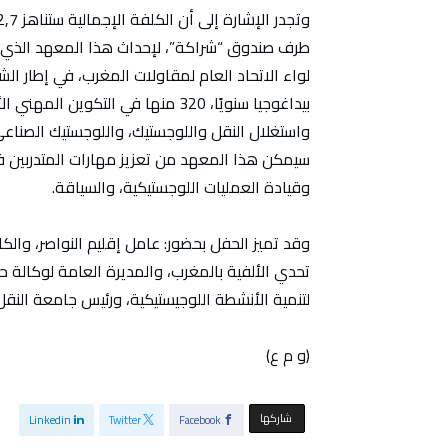
طرف صندوق “شراكة”، لإحداث هذا المعهد الذي س
بيداغوجيا سنويًا، 320 منها في ا
سيمكن هذا المعهد من تعزيز مهارات المتدربين في
وقيادة العمليات اللوجستيكية، والسياقة.
وقد تميز الحفل بحضور: عامل إقليم النواصر، والكا
تحدي الألفية بالمغرب، والمديرة العامة لوكالة ح
لتنمية الأنشطة اللوجيستيكية، ورئيس جامعة النقل
(و م ع)
‫‫ شاركها‬
Linkedin
Twitter
Facebook