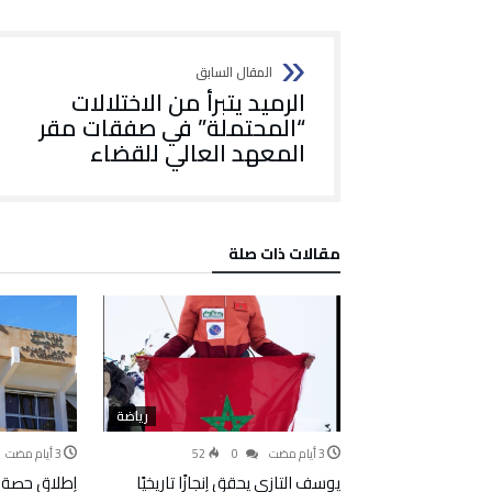
الرميد يتبرأ من الاختلالات
“المحتملة” في صفقات مقر
المعهد العالي للقضاء
‫مقالات ذات صلة‬
رياضة
52
0
يوسف التازي يحقق إنجازًا تاريخيًا
إطلاق حصة 