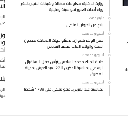
وزارة الداخلية: معلومات مضللة وشبكات الاتجار بالبشر
الا
وراء أحداث العبور نحو سبتة ومليلية
الرب
عن 
بلاغ من الديوان الملكي
وزا
‫‫‫‏‫أسبوع واحد مضت‬
حفل الولاء بتطوان.. ممثلو جهات المملكة يجددون
وشب
البيعة والولاء للملك محمد السادس
نحو
‫‫‫‏‫أسبوع واحد مضت‬
أكدت
جلالة الملك محمد السادس يترأس حفل الاستقبال
نقا
الرسمي بمناسبة الذكرى الـ27 لعيد العرش بمدينة
لا
المضيق
بلا
‫‫‫‏‫أسبوع واحد مضت‬
الرب
بمناسبة عيد العرش.. عفو ملكي على 1788 شخصا
دونا