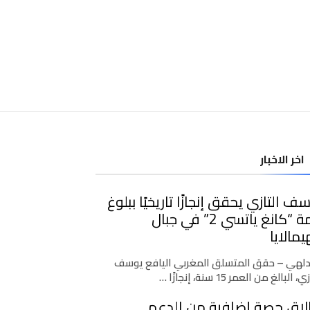
اخر الاخبار
ف التازي يحقق إنجازًا تاريخيًا ببلوغ
قمة “كانغ ياتسي 2” في جبال
يمالايا
دلهي – حقق المتسلق المغربي اليافع يوسف
، البالغ من العمر 15 سنة، إنجازًا …
لاق حصة إضافية من الدعم