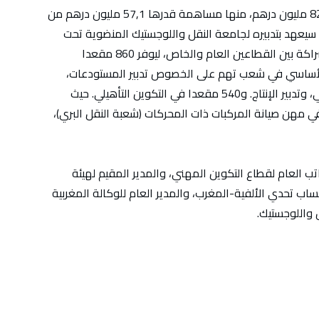
وتجدر الإشارة إلى أن الكلفة الإجمالية ستناهز 82,7 مليون درهم، منها مساهمة قدرها 57,1 مليون درهم من
يعهد بتدبيره لجامعة النقل واللوجستيك المنضوية تحت
لواء الاتحاد العام لمقاولات المغرب، في إطار الشراكة بين القطاعين العام والخاص، ليوفر 860 مقعدا
لتكوين المهني الأساسي في شعب تهم على الخصوص تدبير المستودعات،
واستغلال النقل واللوجستيك، واللوجستيك الصناعي، وتدبير الإنتاج. و540 مقعدا في التكوين التأهيلي. حيث
 مهن صيانة المركبات ذات المحركات (شعبة النقل البري)،
تب العام لقطاع التكوين المهني، والمدير المقيم لهيئة
ساب تحدي الألفية-المغرب، والمدير العام للوكالة المغربية
 واللوجستيك.