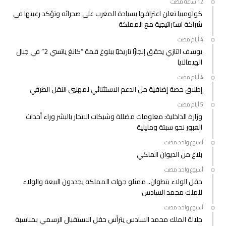
كولومبيا تعلن اعترافها بسيادة المغرب على صحرائه وتؤكد رغبتها في
شراكة استراتيجية مع المملكة
يوسف التازي يحقق إنجازًا تاريخيًا ببلوغ قمة “كانغ ياتسي 2” في جبال
الهيمالايا
إطلاق حصة إضافية من الدعم الاستثنائي لمهنيي النقل الطرقي
وزارة الداخلية: معلومات مضللة وشبكات الاتجار بالبشر وراء أحداث
العبور نحو سبتة ومليلية
‫‫‫‏‫أسبوع واحد مضت‬
بلاغ من الديوان الملكي
‫‫‫‏‫أسبوع واحد مضت‬
حفل الولاء بتطوان.. ممثلو جهات المملكة يجددون البيعة والولاء
للملك محمد السادس
‫‫‫‏‫أسبوع واحد مضت‬
جلالة الملك محمد السادس يترأس حفل الاستقبال الرسمي بمناسبة