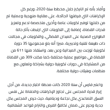
وأفاد بأنه تم التركيز خلال مخطط سنة 2020، ورغم كل
الإكراهات التي فرضتها الجائحة، على مقاربة منهجية وعملية تم
من خلالها توفير تكوينات عامة وأخرى متخصصة لدعم وتعزيز
قدرات القضاة، إضافة إلى التكوينات التي ارتبطت بآثار حالة
الطوارئ الصحية على الميدان القضائي، والتكوينات في مجالات
ذات طبيعة تقنية وتدبيرية، مبرزا أنه بلغ مجموعها 35 دورة
تكوينية توزعت بين الميدانية وعن بعد، واستفاد منها 611 من
القضاة في مواضيع عملية مختلفة كما مكنت 309 من القضاة
من المشاركة في دورات تكوينية دولية بشراكة وتعاون مع
منظمات وهيئات دولية مختلفة.
واعتبر فارس أن سنة 2020 كانت محطة اختبار جديدة، من أجل
إبراز قدرة المجلس على تجاوز الإكراهات والحفاظ على نفس
النسق التصاعدي بكل نجاعة ودينامية، حيث حرص المجلس بكل
جدية وحزم على ضمان تكافؤ الفرص والتزام قواعد الشفافية