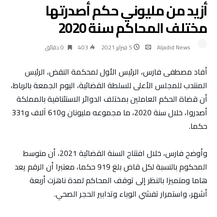
أزيد من مليوني حكم أصدرتها
مختلف المحاكم سنة 2020
Aljadid News
5 فبراير 2021
403
0 ‫دقائق‬
أفاد مصطفى فارس، الرئيس الأول لمحكمة النقض، الرئيس
المنتدب للمجلس الأعلى للسلطة القضائية، اليوم الجمعة بالرباط،
أن قضاة الحكم العاملين بمختلف الدوائر الاستئنافية بالمملكة
أصدروا، خلال سنة 2020، ما مجموعه مليونان و610 آلاف و331
حكما.
وأوضح فارس، خلال افتتاح السنة القضائية 2021، أن متوسط
المحكوم بالنسبة لكل قاض بلغ 919 حكما، معتبرا أن الرقم يعد
هاما ومتميزا بالنظر إلى توقف المحاكم لمدة ناهزت أربعة
أشهر، واستمرار تفشي الوباء وتدابير الحجر الصحي.