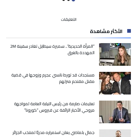
على
التعليقات
أزيد
الأكثر مشاهدة
من
مليوني
حكم
“المرأة الحديدية”.. سميرة سيطايل تغادر سفينة 2M
أصدرتها
المهددة بالغرق
مختلف
المحاكم
سنة
مستجدات قد تورط نانسي عجرم وزوجها في قضية
2020
مقتل مقتحم منزلهم
مغلقة
تعليمات صارمة من رئيس النيابة العامة لمواجهة
مروجي الأخبار الزائفة عن فيروس “كورونا”
جمال بلماضي يعلن استمراره مدربًا لمنتخب الجزائر