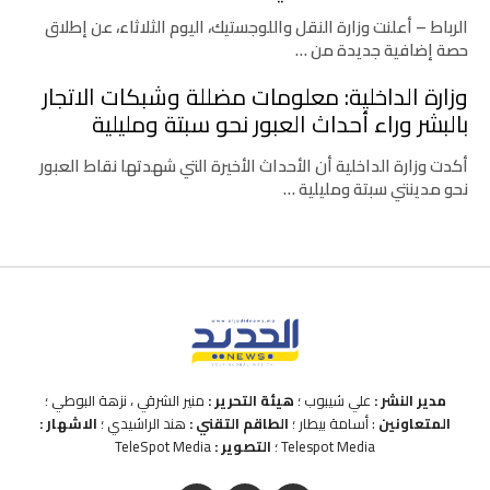
الرباط – أعلنت وزارة النقل واللوجستيك، اليوم الثلاثاء، عن إطلاق
حصة إضافية جديدة من …
وزارة الداخلية: معلومات مضللة وشبكات الاتجار
بالبشر وراء أحداث العبور نحو سبتة ومليلية
أكدت وزارة الداخلية أن الأحداث الأخيرة التي شهدتها نقاط العبور
نحو مدينتي سبتة ومليلية …
مدير النشر :
علي شيبوب ؛
هيئة التحرير :
منير الشرقي ، نزهة البوطي ؛
المتعاونين
: أسامة بيطار ؛
الطاقم التقني :
هند الراشيدي ؛
الاشهار :
Telespot Media ؛
التصوير :
TeleSpot Media