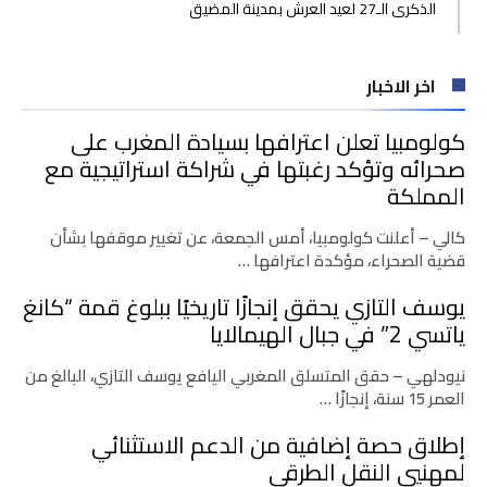
الذكرى الـ27 لعيد العرش بمدينة المضيق
اخر الاخبار
كولومبيا تعلن اعترافها بسيادة المغرب على
صحرائه وتؤكد رغبتها في شراكة استراتيجية مع
المملكة
كالي – أعلنت كولومبيا، أمس الجمعة، عن تغيير موقفها بشأن
قضية الصحراء، مؤكدة اعترافها …
يوسف التازي يحقق إنجازًا تاريخيًا ببلوغ قمة “كانغ
ياتسي 2” في جبال الهيمالايا
نيودلهي – حقق المتسلق المغربي اليافع يوسف التازي، البالغ من
العمر 15 سنة، إنجازًا …
إطلاق حصة إضافية من الدعم الاستثنائي
لمهنيي النقل الطرقي