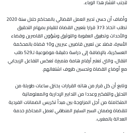
لتجنب انتشار هذا الوباء.
وأضاف أن حسن تدبير العمل القضائي بالمحاكم خلال سنة 2020
تطلب اتخاذ 373 قرارا بتعيين القضاة للقيام بمهام التحقيق
والأحداث وتطبيق العقوبة والتوثيق وشؤون القاصرين وقضاء
الأسرة، فضلا عن تعيين قاضيين عبريين و10 قضاة بالمحكمة
العسكرية، بالإضافة إلى دراسة دقيقة موضوعية لـ529 طلب
انتقال، والتي تعتبر أرقام هامة متميزة تعكس التفاعل الإيجابي
مع أوضاع القضاة وتحسين ظروف اشتغالهم.
وتابع أن كل قرار من هاته القرارات يختزل ساعات طويلة من
التحليل والتفكير وعددا من التدابير الإدارية والمعلوماتية
المتكاملة من أجل المزاوجة بين مبدأ تكريس الضمانات الفردية
للقضاة وضمان السير السليم المنطقي لعمل المحاكم خدمة
العدالة بالمغرب.