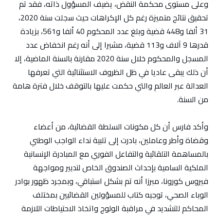
وعلى مستوى محكمة النقض، يضيف المسؤول ذاته، فقد تم
تحقيق نتائج متميزة رغم كل الإكراهات حيث سجلت سنة 2020،
31 ألفا و448 قضية وبلغ عدد المحكوم 40 ألفا و561، بزيادة
قدرها 9 آلاف و113 قضية، مشيرا إلى أنه رغم انخفاض عدد
المسجل والمحكوم خلال سنة 2020 مقارنة بالسنة الماضية، إلا
أن ذلك يبقى عاديا في ظل الظروف الاستثنائية التي تعرفها
العدالة عبر العالم والتي حكمت عليها بالتوقف خلال فترة هامة
من السنة.
وأكد فارس أن كل مكونات السلطة القضائية، من أعضاء
وقضاة وأطر وعاملين، بادرت إلى تلبية نداء الواجب الوطني
بالمساهمة التلقائية والتفاعل الفوري مع المبادرة الإنسانية
الملكية السامية بإحداث الصندوق الخاص لتدبير ومواجهة
فيروس كورونا، مبرزا أنه تم بشكل استباقي، وبمجرد ظهور بوادر
الوباء الصحي، توجيه كتاب للمسؤولين القضائيين بمختلف
المحاكم للتشديد في مراقبة الولوج واتخاذ الاحتياطات اللازمة