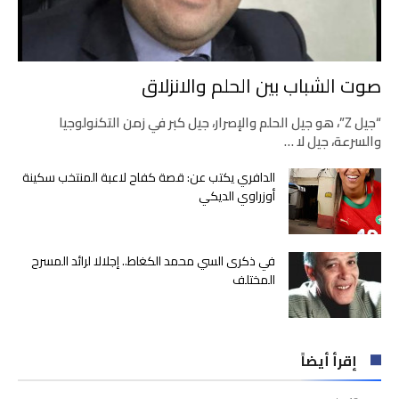
صوت الشباب بين الحلم والانزلاق
“جيل Z”، هو جيل الحلم والإصرار، جيل كبر في زمن التكنولوجيا
والسرعة، جيل لا …
الدافري يكتب عن: قصة كفاح لاعبة المنتخب سكينة
أوزراوي الديكي
في ذكرى السي محمد الكغاط.. إجلالا لرائد المسرح
المختلف
إقرأ أيضاً