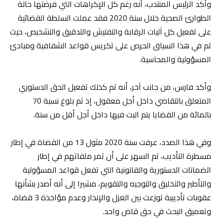
وأكد الرئيس المنتدب، أنه رغم كل الإكراهات التي فرضتها حالة
الطوارئ الصحية خلال سنة 2020 فقد عملت السلطة القضائية
على تفعيل كل آليات الرقابة والتفتيش والتدقيق والتشخيص، حيث
تم في هذا السياق الحرص على تكريس قواعد الشفافية ومبادئ
المسؤولية والمحاسبة.
وأكد فارس، من جانب آخر، أنه تم كذلك تفعيل الحق الدستوري
المتعلق بالتقاضي داخل أجل معقول، إذ تم بلوغ نسبة 70
بالمائة من القضايا يتم البت فيها داخل أجل أقل من سنة.
وفي هذا الصدد، عرفت سنة 2020 مثول 13 من القضاة في إطار
مسطرة التأديب، تم السهر على أن تمر ملفاتهم في إطار
الضمانات الدستورية والقانونية التي تفعل قواعد المسؤولية
والتأطير والتخليق والتوجيه والتقويم، مشيرا إلى أنه أصدر بشأنها
عقوبات تأديبية توزعت بين العزل والإنذار وعدم مؤاخذة 3 قضاة،
وتعميق البحث في حق قاض واحد.