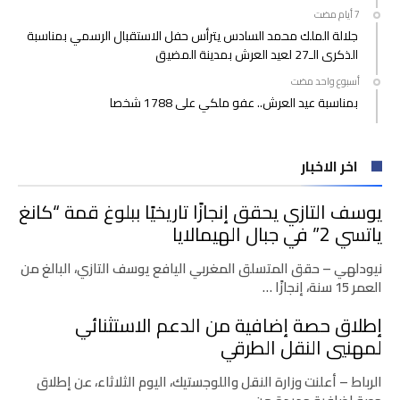
جلالة الملك محمد السادس يترأس حفل الاستقبال الرسمي بمناسبة
الذكرى الـ27 لعيد العرش بمدينة المضيق
‫‫‫‏‫أسبوع واحد مضت‬
بمناسبة عيد العرش.. عفو ملكي على 1788 شخصا
اخر الاخبار
يوسف التازي يحقق إنجازًا تاريخيًا ببلوغ قمة “كانغ
ياتسي 2” في جبال الهيمالايا
نيودلهي – حقق المتسلق المغربي اليافع يوسف التازي، البالغ من
العمر 15 سنة، إنجازًا …
إطلاق حصة إضافية من الدعم الاستثنائي
لمهنيي النقل الطرقي
الرباط – أعلنت وزارة النقل واللوجستيك، اليوم الثلاثاء، عن إطلاق