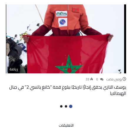
رياضة
‫‫‫‏‫يومين مضت‬
0
33
يوسف التازي يحقق إنجازًا تاريخيًا ببلوغ قمة “كانغ ياتسي 2” في جبال
الهيمالايا
على
التعليقات
ميسي