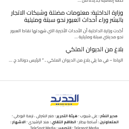
حصة إضافية جديدة من …
وزارة الداخلية: معلومات مضللة وشبكات الاتجار
بالبشر وراء أحداث العبور نحو سبتة ومليلية
أكدت وزارة الداخلية أن الأحداث الأخيرة التي شهدتها نقاط العبور
نحو مدينتي سبتة ومليلية …
بلاغ من الديوان الملكي
الرباط – في ما يلي بلاغ من الديوان الملكي .. ” الرئيس دونالد ج. …
مدير النشر :
علي شيبوب ؛
هيئة التحرير :
منير الشرقي ، نزهة البوطي ؛
المتعاونين
: أسامة بيطار ؛
الطاقم التقني :
هند الراشيدي ؛
الاشهار :
Telespot Media ؛
التصوير :
TeleSpot Media