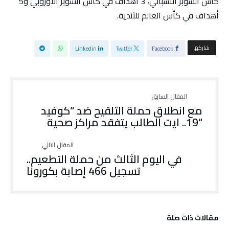
كأس السوبر الاسباني، 3 أهداف في كأس السوبر الأوروبي و5
أهداف في كأس العالم للأندية.
‫‫ شاركها‬
Linkedin
Twitter
Facebook
مع انطلاق حملة التلقيح ضد “كوفيد
“19.. ايت الطالب يتفقد مراكز صحية
في اليوم الثالث من حملة التطعيم..
تسجيل 466 إصابة بكورونا
‫مقالات ذات صلة‬