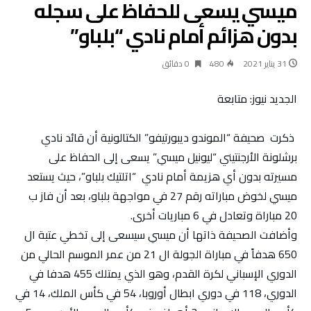
ميسي يسعى للحفاظ على سجله
بدون هزائم أمام نادي “بلباو”
31 يناير 2021
480
0 ‫دقائق‬
الجديد نيوز: متابعة
ذكرت صحيفة “الموندو ديبورتيفو” الكتالونية أن قائد نادي ​
برشلونة الأرجنتيني “​ليونيل ميسي” يسعى إلى الحفاظ على
مسيرته بدون أي هزيمة أمام نادي “اتلتيك بلباو”، حيث يستعد
ميسي لخوض مباراته رقم 27 في مواجهة بلباو، بعد أن فاز ب
20 مباراة وتعادل في 6 مباريات أخرى.
وأضافت الصحيفة ذاتها أن ميسي سيسعى إلى تخطي عتبة ال
650 هدفاً في مباراة الجولة ال 21 من عمر الموسم الحالي من ​
الدوري الإسباني لكرة القدم، وهو الذي يمتلك 455 هدفا في
الدوري، 118 في دوري ابطال أوروبا، 54 في كأس الملك، 14 في