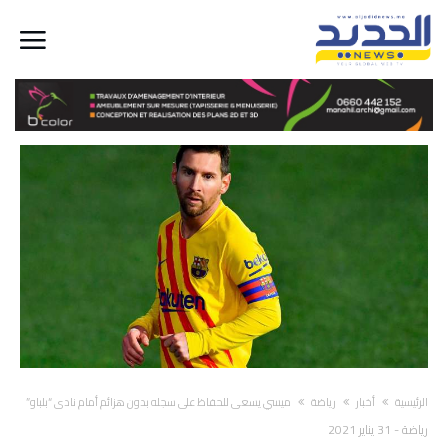
‫الرئيسية‬
أخبار
رياضة
ميسي يسعى للحفاظ على سجله بدون هزائم أمام نادي “بلباو”
رياضة
-
31 يناير 2021