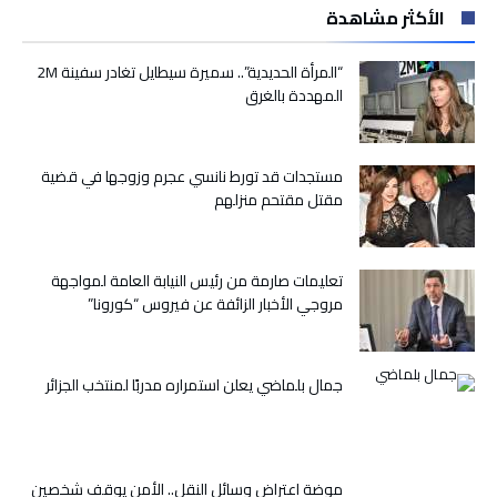
الأكثر مشاهدة
يسعى
للحفاظ
على
“المرأة الحديدية”.. سميرة سيطايل تغادر سفينة 2M
سجله
المهددة بالغرق
بدون
هزائم
أمام
مستجدات قد تورط نانسي عجرم وزوجها في قضية
نادي
مقتل مقتحم منزلهم
“بلباو”
مغلقة
تعليمات صارمة من رئيس النيابة العامة لمواجهة
مروجي الأخبار الزائفة عن فيروس “كورونا”
جمال بلماضي يعلن استمراره مدربًا لمنتخب الجزائر
موضة اعتراض وسائل النقل.. الأمن يوقف شخصين