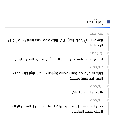
إقرأ أيضاً
‫‫‫‏‫يومين مضت‬
يوسف التازي يحقق إنجازًا تاريخيًا ببلوغ قمة “كانغ ياتسي 2” في جبال
الهيمالايا
‫‫‫‏‫يومين مضت‬
إطلاق حصة إضافية من الدعم الاستثنائي لمهنيي النقل الطرقي
وزارة الداخلية: معلومات مضللة وشبكات الاتجار بالبشر وراء أحداث
العبور نحو سبتة ومليلية
بلاغ من الديوان الملكي
حفل الولاء بتطوان.. ممثلو جهات المملكة يجددون البيعة والولاء
للملك محمد السادس