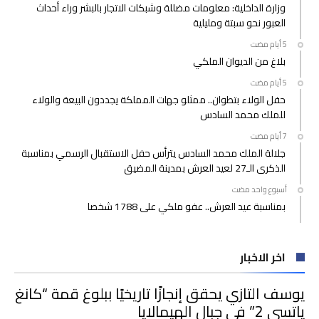
وزارة الداخلية: معلومات مضللة وشبكات الاتجار بالبشر وراء أحداث
العبور نحو سبتة ومليلية
بلاغ من الديوان الملكي
حفل الولاء بتطوان.. ممثلو جهات المملكة يجددون البيعة والولاء
للملك محمد السادس
جلالة الملك محمد السادس يترأس حفل الاستقبال الرسمي بمناسبة
الذكرى الـ27 لعيد العرش بمدينة المضيق
‫‫‫‏‫أسبوع واحد مضت‬
بمناسبة عيد العرش.. عفو ملكي على 1788 شخصا
اخر الاخبار
يوسف التازي يحقق إنجازًا تاريخيًا ببلوغ قمة “كانغ
ياتسي 2” في جبال الهيمالايا