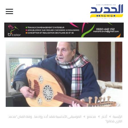
‫الرئيسية‬
أخبار
مجتمع
الموسيقى الأندلسية تفقد أحد روادها.. وفاة الفنان “محمد
التازي مصانو”