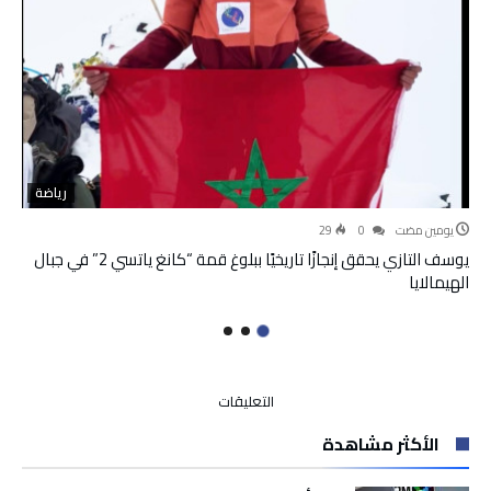
رياضة
‫‫‫‏‫يومين مضت‬
0
29
يوسف التازي يحقق إنجازًا تاريخيًا ببلوغ قمة “كانغ ياتسي 2” في جبال
الهيمالايا
على
التعليقات
الموسيقى
الأكثر مشاهدة
الأندلسية
تفقد