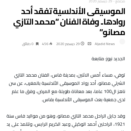
مجتمع
-
29 ديسمبر 2020
الموسيقى الأندلسية تفقد أحد
روادها.. وفاة الفنان “محمد التازي
مصانو”
Aljadid News
29 ديسمبر 2020
456
0 ‫دقائق‬
الجديد نيوز: متابعة
توفي، مساء أمس الاثنين، بمدينة فاس، الفنان محمد التازي
الشرتي مصانو، أحد رواد الموسيقى الأندلسية بالمغرب، عن سن
ناهز ال100 عاما، بعد معاناة طويلة مع المرض، وفق ما علم
لدى جمعية بعث الموسيقى الأندلسية بفاس.
وقد جايل الراحل محمد التازي مصانو، وهو من مواليد فاس سنة
1921، الراحلين أحمد الوكيلي وعبد الكريم الرايس، وتتلمذ على يد