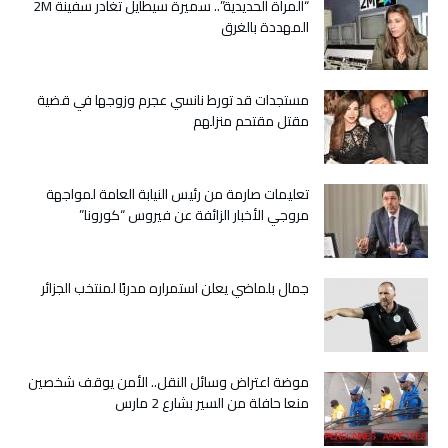
أحد
“المرأة الحديدية”.. سميرة سيطايل تغادر سفينة 2M
روادها..
المهددة بالغرق
وفاة
الفنان
“محمد
مستجدات قد تورط نانسي عجرم وزوجها في قضية
التازي
مقتل مقتحم منزلهم
مصانو”
مغلقة
تعليمات صارمة من رئيس النيابة العامة لمواجهة
مروجي الأخبار الزائفة عن فيروس “كورونا”
جمال بلماضي يعلن استمراره مدربًا لمنتخب الجزائر
موضة اعتراض وسائل النقل.. الأمن يوقف شخصين
منعا حافلة من السير بشارع 2 مارس