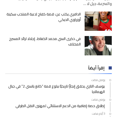
والسرعة، جيل لا …
الدافري يكتب عن: قصة كفاح لاعبة المنتخب سكينة
أوزراوي الديكي
في ذكرى السي محمد الكغاط.. إجلالا لرائد المسرح
المختلف
إقرأ أيضاً
‫‫‫‏‫يومين مضت‬
يوسف التازي يحقق إنجازًا تاريخيًا ببلوغ قمة “كانغ ياتسي 2” في جبال
الهيمالايا
‫‫‫‏‫يومين مضت‬
إطلاق حصة إضافية من الدعم الاستثنائي لمهنيي النقل الطرقي