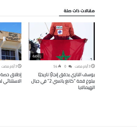
‫مقالات ذات صلة‬
رياضة
54
0
يوسف التازي يحقق إنجازًا تاريخيًا
إطلاق حصة 
ببلوغ قمة “كانغ ياتسي 2” في جبال
الاستثنائي 
الهيمالايا