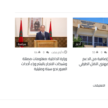
أخبار
سياسة
64
0
55
0
إضافية من الدعم
وزارة الداخلية: معلومات مضللة
لمهنيي النقل الطرقي
وشبكات الاتجار بالبشر وراء أحداث
العبور نحو سبتة ومليلية
على
التعليقات
ليلة
رعب
المحسوبين
الالترس