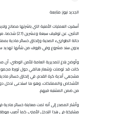
الجديد نيوز: متابعة
أسفرت العمليات الأمنية التي باشرتها مصالح ولاي
الاثنين، عن توق
حالة الطوارىء الصحية وإلحاق خسائر مادية بممتل
بدون سند مشروع وفي ظروف من شأنها تهديد سل
وأوضح بلاغ للمديرية العامة للأمن الوطني، أن مص
كانت قد توصلت بإشعار هاتفي حول تورط مجمو
مشجعي أندية كرة القدم، في إلحاق خسائر مادية
الأشخاص والممتلكات، وهو ما استدعى تدخل دو
من ضمن المشتبه فيهم.
مشاركة في هذا التدخل الأمني، كما أصيب موظف ل