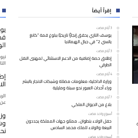
بالبيضاء..
توقيف
إقرأ أيضاً
27
شخصا
يوس
بينهم
يوسف التازي يحقق إنجازًا تاريخيًا ببلوغ قمة “كانغ
سبعة
ياتسي 2” في جبال الهيمالايا
قاصرين
اله
مغلقة
نيو
إطلاق حصة إضافية من الدعم الاستثنائي لمهنيي النقل
التازي
الطرقي
إط
وزارة الداخلية: معلومات مضللة وشبكات الاتجار بالبشر
الا
وراء أحداث العبور نحو سبتة ومليلية
الرب
عن 
بلاغ من الديوان الملكي
وزا
‫‫‫‏‫أسبوع واحد مضت‬
حفل الولاء بتطوان.. ممثلو جهات المملكة يجددون
وشب
البيعة والولاء للملك محمد السادس
نحو
‫‫‫‏‫أسبوع واحد مضت‬