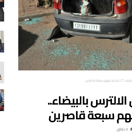
عة قاصرين
لالترس بالبيضاء..
0 ‫دقائق‬