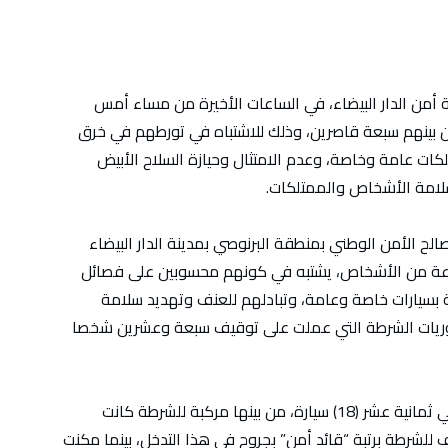
ة أمن الدار البيضاء، في الساعات الأخيرة من مساء أمس
يف سبعة وعشرين (27) شخصا، من بينهم سبعة قاصرين، وذلك للاشتباه في تورطهم في خرق
كات عامة وخاصة، وعدم الامتثال وحيازة السلاح الأبيض
امة الأشخاص والممتلكات.
الح الأمن الوطني بمنطقة البرنوصي بمدينة الدار البيضاء
عة من الأشخاص، يشتبه في كونهم محسوبين على فصائل
 بسيارات خاصة وعامة، وتبادلهم للعنف وتهديد سلامة
ريات الشرطة التي عملت على توقيف سبعة وعشرين شخصا
وأشار المصدر إلى أنه تمت معاينة خسائر مادية في ثمانية عشر (18) سيارة، من بينها مركبة للشرطة كانت
لشرطة برتبة “قائد أمن” بجروح في هذا التدخل، بينما مكنت