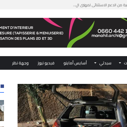
من الدعم الاستثنائي لمهنيي ال...
لومات مضللة وشبكات الاتجار ب...
ملكي...
.. ممثلو جهات المملكة يجددون ...
ت
سيدتي
أسايس أماينو
فيديو نيوز
وجهة نظر