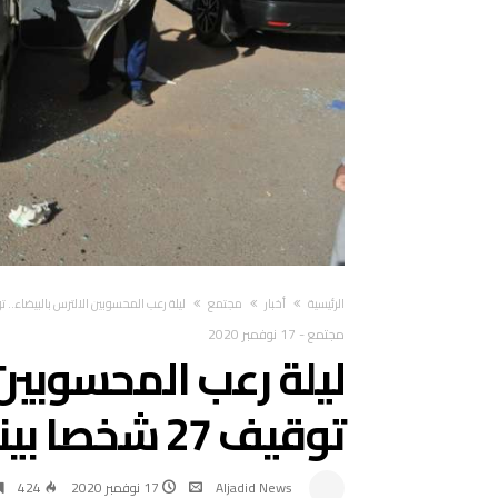
‫الرئيسية‬
أخبار
مجتمع
ليلة رعب المحسوبين الالترس بالبيضاء.. توقيف 27 شخصا بينهم سب
مجتمع
-
17 نوفمبر 2020
ليلة رعب المحسوبين ا
توقيف 27 شخصا بينهم سبعة قاصرين
Aljadid News
17 نوفمبر 2020
424