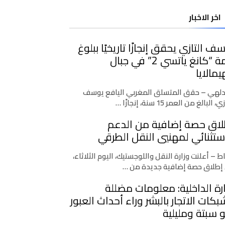
اخر الاخبار
ف التازي يحقق إنجازًا تاريخيًا ببلوغ
قمة “كانغ ياتسي 2” في جبال
يمالايا
دلهي – حقق المتسلق المغربي اليافع يوسف
، البالغ من العمر 15 سنة، إنجازًا …
لاق حصة إضافية من الدعم
ستثنائي لمهنيي النقل الطرقي
اط – أعلنت وزارة النقل واللوجستيك، اليوم الثلاثاء،
إطلاق حصة إضافية جديدة من …
رة الداخلية: معلومات مضللة
كات الاتجار بالبشر وراء أحداث العبور
 سبتة ومليلية