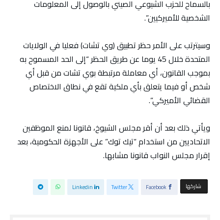
بالسماح للحزب الشيوعي الصيني بالوصول إلى المعلومات
الشخصية للأميركيين”.
وسيترتب على الأمر حظر تطبيق (وي تشات) فعليا في الولايات
المتحدة خلال 45 يوما عن طريق الحظر “إلى الحد المسموح به
بموجب القانون، أي معاملة مرتبطة بوي تشات من قبل أي
شخص أو فيما يتعلق بأي ملكية تقع في نطاق الاختصاص
القضائي الأميركي”.
ويأتي ذلك بعد أن أقر مجلس الشيوخ، قانونا لمنع الموظفين
الاتحاديين من استخدام “تيك توك” على الأجهزة الحكومية، بعد
إقرار مجلس النواب قانونا مشابها.
‫‫ شاركها‬
Linkedin
Twitter
Facebook