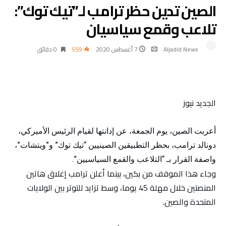
الصين تدين حظر ترامب لـ”تيك توك”:
تلاعب وقمع سياسيان
Aljadid News
7 أغسطس 2020
559
0 ‫دقائق‬
الجديد نيوز
أعربت الصين، يوم الجمعة، عن إدانتها لقيام الرئيس الأميركي،
دونالد ترامب، بحظر التطبيقين الصينيين “تيك توك” و”ويتشات”،
واصفة القرار بـ “التلاعب والقمع السياسيين”.
وجاء هذا الموقف من بكين، بينما أعلن ترامب إغلاق هاتين
المنصتين خلال مهلة 45 يوما، وسط تزايد للتوتر بين الولايات
المتحدة والصين.