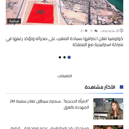
سياسة
21
0
كولومبيا تعلن اعترافها بسيادة المغرب على صحرائه وتؤكد رغبتها في
شراكة استراتيجية مع المملكة
على
التعليقات
الصين
الأكثر مشاهدة
تدين
حظر
ترامب
“المرأة الحديدية”.. سميرة سيطايل تغادر سفينة 2M
لـ”تيك
المهددة بالغرق
توك”:
تلاعب
وقمع
مستجدات قد تورط نانسي عجرم وزوجها في قضية