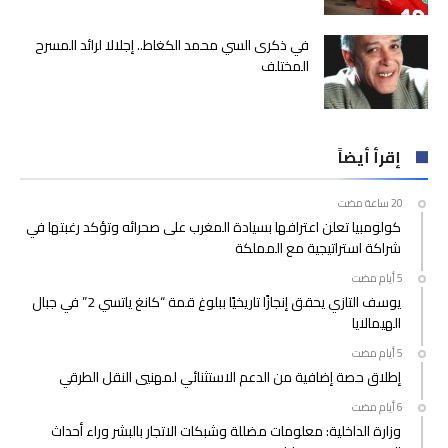
في ذكرى السي محمد الكغاط.. إجلالا لرائد المسرح
المختلف
إقرأ أيضاً
كولومبيا تعلن اعترافها بسيادة المغرب على صحرائه وتؤكد رغبتها في
شراكة استراتيجية مع المملكة
يوسف التازي يحقق إنجازًا تاريخيًا ببلوغ قمة “كانغ ياتسي 2” في جبال
الهيمالايا
إطلاق حصة إضافية من الدعم الاستثنائي لمهنيي النقل الطرقي
وزارة الداخلية: معلومات مضللة وشبكات الاتجار بالبشر وراء أحداث