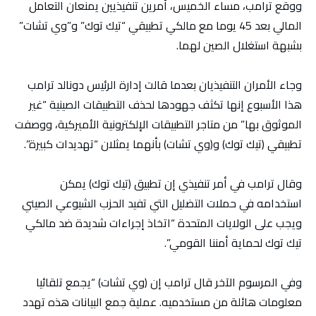
ووقع ترامب، مساء الخميس، أمرين تنفيذيين يمنعان التعامل
المالي بعد 45 يوما مع مالكي تطبيقي “تيك توك” و”وي تشات”
بشبهة استغلال الصين لهما.
وجاء الأمران التنفيذيان بعدما قالت إدارة الرئيس دونالد ترامب
هذا الأسبوع إنها تكثف جهودها لحذف التطبيقات الصينية “غير
الموثوق بها” من متاجر التطبيقات الإلكترونية الأميركية، ووصفت
تطبيقي (تيك توك) و(وي تشات) بأنهما يمثلان “تهديدات كبيرة”.
وقال ترامب في أمر تنفيذي إن تطبيق (تيك توك) يمكن
استخدامه في حملات التضليل التي تفيد الحزب الشيوعي الصيني
ويجب على الولايات المتحدة “اتخاذ إجراءات شديدة ضد مالكي
تيك توك لحماية أمننا القومي”.
وفي المرسوم الآخر قال ترامب إن (وي تشات) “يجمع تلقائيا
معلومات هائلة من مستخدميه. عملية جمع البيانات هذه تهدد