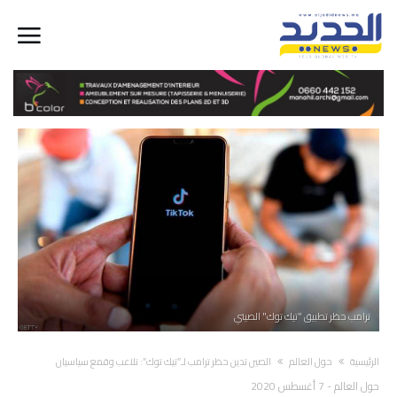
ترامب حظر تطبيق "تيك توك" الصيني
‫الرئيسية‬
حول العالم
الصين تدين حظر ترامب لـ”تيك توك”: تلاعب وقمع سياسيان
حول العالم
-
7 أغسطس 2020