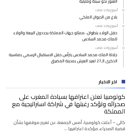
العبور نحو سبتة ومليلية
‫‫‫‏‫أسبوع واحد مضت‬
بلاغ من الديوان الملكي
‫‫‫‏‫أسبوع واحد مضت‬
حفل الولاء بتطوان.. ممثلو جهات المملكة يجددون البيعة والولاء
للملك محمد السادس
‫‫‫‏‫أسبوع واحد مضت‬
جلالة الملك محمد السادس يترأس حفل الاستقبال الرسمي بمناسبة
الذكرى الـ27 لعيد العرش بمدينة المضيق
اخر الاخبار
كولومبيا تعلن اعترافها بسيادة المغرب على
صحرائه وتؤكد رغبتها في شراكة استراتيجية مع
المملكة
كالي – أعلنت كولومبيا، أمس الجمعة، عن تغيير موقفها بشأن
قضية الصحراء، مؤكدة اعترافها …