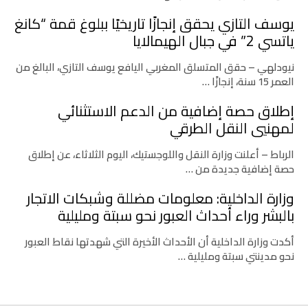
يوسف التازي يحقق إنجازًا تاريخيًا ببلوغ قمة “كانغ
ياتسي 2” في جبال الهيمالايا
نيودلهي – حقق المتسلق المغربي اليافع يوسف التازي، البالغ من
العمر 15 سنة، إنجازًا …
إطلاق حصة إضافية من الدعم الاستثنائي
لمهنيي النقل الطرقي
الرباط – أعلنت وزارة النقل واللوجستيك، اليوم الثلاثاء، عن إطلاق
حصة إضافية جديدة من …
وزارة الداخلية: معلومات مضللة وشبكات الاتجار
بالبشر وراء أحداث العبور نحو سبتة ومليلية
أكدت وزارة الداخلية أن الأحداث الأخيرة التي شهدتها نقاط العبور
نحو مدينتي سبتة ومليلية …