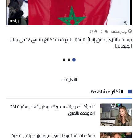
رياضة
‫‫‫‏‫يومين مضت‬
0
37
يوسف التازي يحقق إنجازًا تاريخيًا ببلوغ قمة “كانغ ياتسي 2” في جبال
الهيمالايا
على
التعليقات
180
الأكثر مشاهدة
إصابة
و257
حالة
“المرأة الحديدية”.. سميرة سيطايل تغادر سفينة 2M
شفاء
المهددة بالغرق
بالمغرب
خلال
الـ24
مستجدات قد تورط نانسي عجرم وزوجها في قضية
ساعة