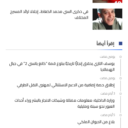
في ذكرى السي محمد الكغاط.. إجلالا لرائد المسرح
المختلف
إقرأ أيضاً
‫‫‫‏‫يومين مضت‬
يوسف التازي يحقق إنجازًا تاريخيًا ببلوغ قمة “كانغ ياتسي 2” في جبال
الهيمالايا
‫‫‫‏‫يومين مضت‬
إطلاق حصة إضافية من الدعم الاستثنائي لمهنيي النقل الطرقي
وزارة الداخلية: معلومات مضللة وشبكات الاتجار بالبشر وراء أحداث
العبور نحو سبتة ومليلية
بلاغ من الديوان الملكي