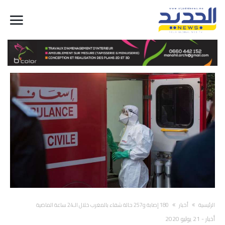
‫الرئيسية‬
أخبار
180 إصابة و257 حالة شفاء بالمغرب خلال الـ24 ساعة الماضية
أخبار
-
21 يوليو 2020