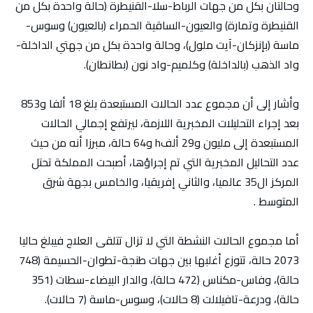
وحالتان بكل من جهات الرباط-سلا-القنيطرة (حالة واحدة بكل من
القنيطرة وتمارة) والعيون-الساقية الحمراء (بالعيون) وسوس-
ماسة (بإنزكان-آيت ملول)، وحالة واحدة بكل من جهتي الداخلة-
واد الذهب (بالداخلة) وكلميم-واد نون (بطانطان).
وأشار إلى أن مجموع عدد الحالات المستبعدة بلغ 18 ألفا و853
بعد إجراء التحليلات المخبرية اللازمة، ليرتفع إجمالي الحالات
المستبعدة إلى مليون و29 ألفh و64 حالة، مبرزا أنه من حيث
عدد التحاليل المخبرية التي تم إجراؤها، أصبحت المملكة تحتل
المركز ال35 عالميا، والثاني إفريقيا، والخامس بجهة شرق
المتوسط .
أما مجموع الحالات النشطة التي لا تزال تتلقى العلاج فيبلغ حاليا
2073 حالة، تتوزع أغلبها بين جهات طنجة-تطوان-الحسيمة (748
حالة)، وفاس-مكناس (472 حالة)، والدار البيضاء-سطات (351
حالة)، ودرعة-تافيلالت (8 حالات)، وسوس-ماسة (7 حالات).