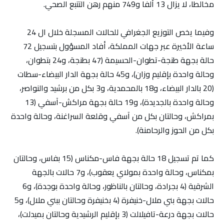
مخالطا، لا يزال 13 ألفا و749 منهم رهن التتبع الصحي.
وفيما يخص التوزيع الجغرافي للحالات المسجلة خلال ال 24
ساعة الأخيرة عبر جهات المملكة، أفاد المسؤول بتسجيل 72
حالة بجهة طنجة-تطوان-الحسيمة (47 بطنجة، و24 بتطوان،
وحالة واحدة بإقليم وزان)، و45 حالة بجهة الدار البيضاء-سطات
(20 بالدار البيضاء، و18 بالمحمدية، و3 بكل من برشيد والنواصر،
وحالة واحدة بالجديدة)، و19 حالة بجهة مراكش-آسفي (13
بمراكش، وحالتان بكل من آسفي وقلعة السراغنة، وحالة واحدة
بكل من الحوز والرحامنة).
كما تم تسجيل 18 حالة بجهة فاس-مكناس (15 بفاس، وحالتان
بمكناس، وحالة واحدة بمولاي يعقوب)، و7 حالات بالجهة
الشرقية (4 بجرادة، وحالتان بالناظور، وحالة واحدة بوجدة)، و6
حالات بجهة بني ملال-خنيفرة (4 بخنيفرة وحالتان ببني ملال)، و5
حالات بجهة درعة-تافيلالت (3 بإقليم الرشيدية وحالتان بميدلت)،