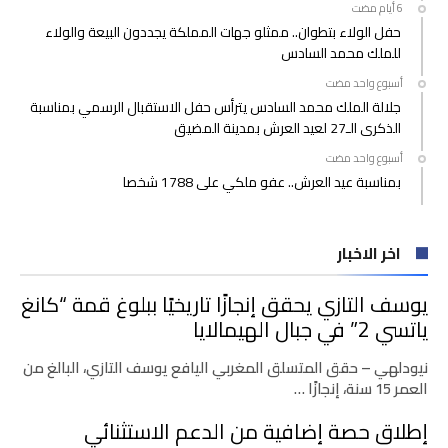
حفل الولاء بتطوان.. ممثلو جهات المملكة يجددون البيعة والولاء
للملك محمد السادس
‫‫‫‏‫أسبوع واحد مضت‬
جلالة الملك محمد السادس يترأس حفل الاستقبال الرسمي بمناسبة
الذكرى الـ27 لعيد العرش بمدينة المضيق
‫‫‫‏‫أسبوع واحد مضت‬
بمناسبة عيد العرش.. عفو ملكي على 1788 شخصا
اخر الاخبار
يوسف التازي يحقق إنجازًا تاريخيًا ببلوغ قمة “كانغ
ياتسي 2” في جبال الهيمالايا
نيودلهي – حقق المتسلق المغربي اليافع يوسف التازي، البالغ من
العمر 15 سنة، إنجازًا …
إطلاق حصة إضافية من الدعم الاستثنائي