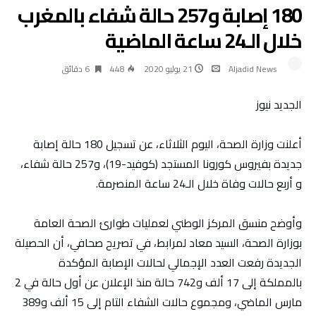
180 إصابة و257 حالة شفاء بالمغرب
خلال الـ24 ساعة الماضية
Aljadid News
21 يوليو 2020
448
6 ‫دقائق‬
الجديد نيوز
أعلنت وزارة الصحة، اليوم الثلاثاء، عن تسجيل 180 حالة إصابة
جديدة بفيروس كورونا المستجد (كوفيد-19)، و257 حالة شفاء،
و أربع حالات وفاة خلال الـ24 ساعة المنصرمة.
وأوضح منسق المركز الوطني لعمليات طوارئ الصحة العامة
بوزارة الصحة، السيد معاد لمرابط، في تصريح صحافي، أن الحصيلة
الجديدة رفعت العدد الإجمالي لحالات الإصابة المؤكدة
بالمملكة إلى 17 ألف و742 حالة منذ الإعلان عن أول حالة في 2
مارس الماضي، ومجموع حالات الشفاء التام إلى 15 ألف و389