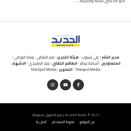
نحو مدينتي سبتة ومليلية …
مدير النشر :
علي شيبوب ؛
هيئة التحرير :
منير الشرقي ، نزهة البوطي ؛
المتعاونين
: أسامة بيطار ؛
الطاقم التقني :
هند الراشيدي ؛
الاشهار :
Telespot Media ؛
التصوير :
TeleSpot Media
Al Jadid News © 2021 جميع الحقوق محفوظة
عن الموقع
شروط الاستخدام
اتصل بنا