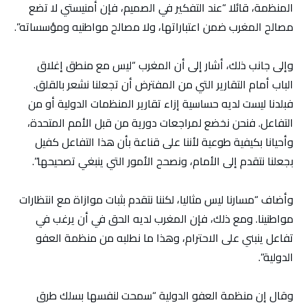
المنظمة، قائلا “عند التفكير في الصميم، فإن أمنيستي لا تضع
مصالح المغرب ضمن اعتباراتها، ولا مصالح مواطنيه ومؤسساته”.
وإلى جانب ذلك، أشار إلى أن المغرب “ليس مع منطق إغلاق
الباب أمام التقارير التي من المفترض أن تجعلنا نشعر بالقلق.
فبلدنا ليست لديه حساسية إزاء تقارير المنظمات الدولية أو من
التفاعل. فنحن نخضع لمراجعات دورية من قبل الأمم المتحدة،
وأحيانا بكيفية طوعية لأننا على قناعة بأن هذا التفاعل كفيل
بجعلنا نتقدم إلى الأمام، ونصحح الأمور التي ينبغي تصحيحها”.
وأضاف “مسارنا ليس مثاليا، لكننا نتقدم بثبات موازاة مع انتظارات
مواطنينا. ومع ذلك، فإن المغرب لديه الحق في أن يرغب في
تفاعل ينبني على الاحترام، وهذا ما نطلبه من منظمة العفو
الدولية”.
وقال إن منظمة العفو الدولية “سمحت لنفسها بسلك طرق