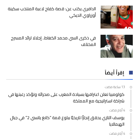
الدافري يكتب عن: قصة كفاح لاعبة المنتخب سكينة
أوزراوي الديكي
في ذكرى السي محمد الكغاط.. إجلالا لرائد المسرح
المختلف
إقرأ أيضاً
كولومبيا تعلن اعترافها بسيادة المغرب على صحرائه وتؤكد رغبتها في
شراكة استراتيجية مع المملكة
يوسف التازي يحقق إنجازًا تاريخيًا ببلوغ قمة “كانغ ياتسي 2” في جبال
الهيمالايا