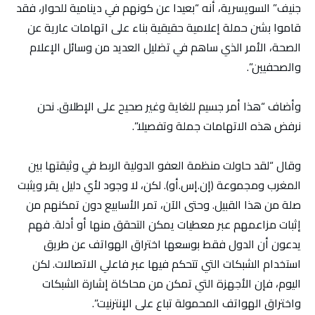
جنيف” السويسرية، أنه “بعيدا عن كونهم في دينامية للحوار، فقد
قاموا بشن حملة إعلامية حقيقية بناء على اتهامات عارية عن
الصحة، الأمر الذي ساهم في تضليل العديد من وسائل الإعلام
والصحفيين”.
وأضاف “هذا أمر جسيم للغاية وغير صحيح على الإطلاق. نحن
نرفض هذه الاتهامات جملة وتفصيلا”.
وقال “لقد حاولت منظمة العفو الدولية الربط في وثيقتها بين
المغرب ومجموعة (إن.إس.أو). لكن، لا وجود لأي دليل يقر ويثبت
صلة من هذا القبيل. وحتى الآن، تمر الأسابيع دون تمكنهم من
إثبات مزاعمهم عبر معطيات يمكن التحقق منها أو أدلة. فهم
يدعون أن الدول فقط بوسعها اختراق الهواتف عن طريق
استخدام الشبكات التي تتحكم فيها عبر فاعلي الاتصالات. لكن
اليوم، فإن الأجهزة التي تمكن من محاكاة إشارة الشبكات
واختراق الهواتف المحمولة تباع على الإنترنيت”.