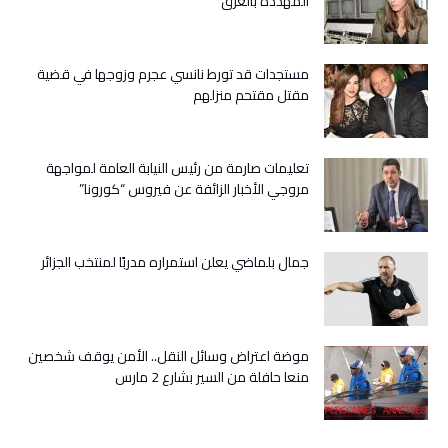
المهددة بالغرق
للمغرب
من
طرف
مستجدات قد تورط نانسي عجرم وزوجها في قضية
منظمة
مقتل مقتحم منزلهم
العفو
الدولية
عارية
من
تعليمات صارمة من رئيس النيابة العامة لمواجهة
الصحة
مروجي الأخبار الزائفة عن فيروس “كورونا”
مغلقة
جمال بلماضي يعلن استمراره مدربًا لمنتخب الجزائر
موضة اعتراض وسائل النقل.. الأمن يوقف شخصين
منعا حافلة من السير بشارع 2 مارس