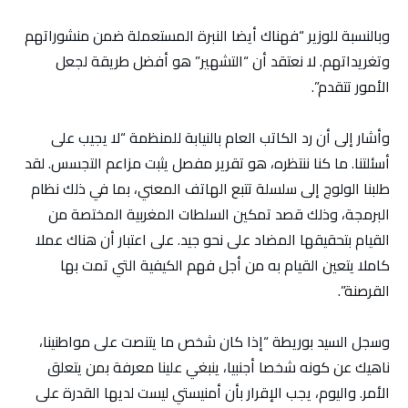
وبالنسبة للوزير “فهناك أيضا النبرة المستعملة ضمن منشوراتهم
وتغريداتهم. لا نعتقد أن “التشهير” هو أفضل طريقة لجعل
الأمور تتقدم”.
وأشار إلى أن رد الكاتب العام بالنيابة للمنظمة “لا يجيب على
أسئلتنا. ما كنا ننتظره، هو تقرير مفصل يثبت مزاعم التجسس. لقد
طلبنا الولوج إلى سلسلة تتبع الهاتف المعني، بما في ذلك نظام
البرمجة، وذلك قصد تمكين السلطات المغربية المختصة من
القيام بتحقيقها المضاد على نحو جيد. على اعتبار أن هناك عملا
كاملا يتعين القيام به من أجل فهم الكيفية التي تمت بها
القرصنة”.
وسجل السيد بوريطة “إذا كان شخص ما يتنصت على مواطنينا،
ناهيك عن كونه شخصا أجنبيا، ينبغي علينا معرفة بمن يتعلق
الأمر. واليوم، يجب الإقرار بأن أمنيستي ليست لديها القدرة على