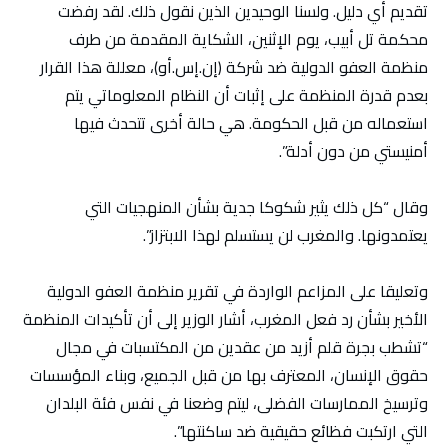
تقديم أي دليل. ولسنا الوحيدين الذين نقول ذلك. لقد رفضت
محكمة تل أبيب، يوم الإثنين، الشكاية المقدمة من طرف
منظمة العفو الدولية ضد شركة (إن.إس.أو)، معللة هذا القرار
بعدم قدرة المنظمة على إثبات أن النظام المعلوماتي يتم
استعماله من قبل الحكومة. هي حالة أخرى تتحدث فيها
أمنيستي من دون أدلة”.
وقال “كل ذلك يثير شكوكا جدية بشأن المنهجيات التي
يعتمدونها. والمغرب لن يستسلم لهذا الابتزاز”.
وتعليقا على المزاعم الواردة في تقرير منظمة العفو الدولية
الأخير بشأن رد فعل المغرب، أشار الوزير إلى أن تأكيدات المنظمة
“تشطب بجرة قلم أزيد من عقدين من المكتسبات في مجال
حقوق الإنسان، المعترف بها من قبل الجميع، وبناء المؤسسات
وترسيخ الممارسات الفضلى، ليتم وضعنا في نفس فئة البلدان
التي ارتكبت فظائع حقيقية ضد ساكنتها”.