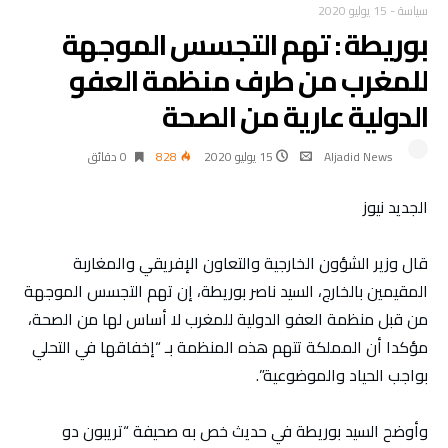
سياسة
-
15 يوليو 2020
بوريطة : تهم التجسس الموجهة
للمغرب من طرف منظمة العفو
الدولية عارية من الصحة
Aljadid News
15 يوليو 2020
828
0 ‫دقائق‬
الجديد نيوز
قال وزير الشؤون الخارجية والتعاون الإفريقي والمغاربة
المقيمين بالخارج، السيد ناصر بوريطة، إن تهم التجسس الموجهة
من قبل منظمة العفو الدولية للمغرب لا أساس لها من الصحة،
مؤكدا أن المملكة تتهم هذه المنظمة بـ “إخفاقها في التحلي
بواجب الحياد والموضوعية”.
وأوضح السيد بوريطة في حديث خص به صحيفة “تريبون دو