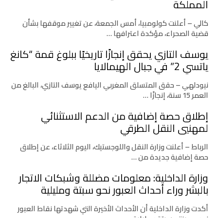
المملكة
كالي – أعلنت كولومبيا، أمس الجمعة، عن تغيير موقفها بشأن
قضية الصحراء، مؤكدة اعترافها …
يوسف التازي يحقق إنجازًا تاريخيًا ببلوغ قمة “كانغ
ياتسي 2” في جبال الهيمالايا
نيودلهي – حقق المتسلق المغربي اليافع يوسف التازي، البالغ من
العمر 15 سنة، إنجازًا …
إطلاق حصة إضافية من الدعم الاستثنائي
لمهنيي النقل الطرقي
الرباط – أعلنت وزارة النقل واللوجستيك، اليوم الثلاثاء، عن إطلاق
حصة إضافية جديدة من …
وزارة الداخلية: معلومات مضللة وشبكات الاتجار
بالبشر وراء أحداث العبور نحو سبتة ومليلية
أكدت وزارة الداخلية أن الأحداث الأخيرة التي شهدتها نقاط العبور