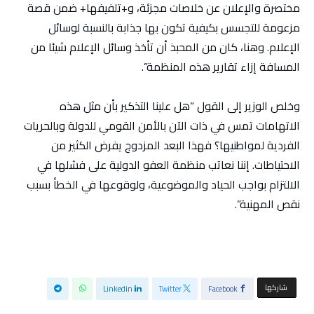
مختصرة والإعلان عن خلاصات مجزئة، و+تلفيفها+ ضمن قصة
مزعومة للتجسس بكيفية تكون بها جذابة بالنسبة لوسائل
الإعلام. وهنا، كان من المحبذ أن تأخذ وسائل الإعلام شيئا من
المسافة إزاء تقارير هذه المنظمة”.
وخلص الوزير إلى القول “هل علينا التذكير بأن مثل هذه
الاتهامات تمس في ذات الآن بالأمن القومي للدولة وبالحريات
الفردية لمواطنيها؟ فهذا البعد المزدوج يفرض الكثير من
الاحتياطات. إننا نعاتب منظمة العفو الدولية على فشلها في
الالتزام بواجب الحياد والموضوعية، ولوقوعها في الخطأ بسبب
نقص المهنية”.
‫‫ شاركها‬
Linkedin
Twitter
Facebook