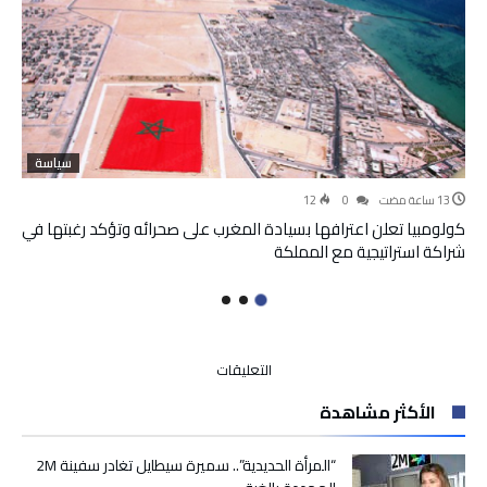
سياسة
12
0
كولومبيا تعلن اعترافها بسيادة المغرب على صحرائه وتؤكد رغبتها في
شراكة استراتيجية مع المملكة
على
التعليقات
بوريطة
الأكثر مشاهدة
:
تهم
التجسس
“المرأة الحديدية”.. سميرة سيطايل تغادر سفينة 2M
الموجهة