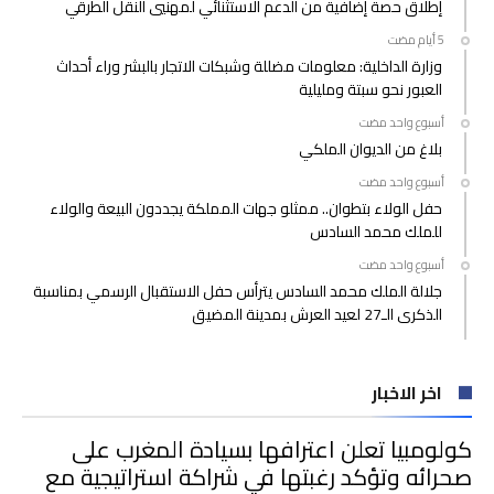
إطلاق حصة إضافية من الدعم الاستثنائي لمهنيي النقل الطرقي
وزارة الداخلية: معلومات مضللة وشبكات الاتجار بالبشر وراء أحداث
العبور نحو سبتة ومليلية
‫‫‫‏‫أسبوع واحد مضت‬
بلاغ من الديوان الملكي
‫‫‫‏‫أسبوع واحد مضت‬
حفل الولاء بتطوان.. ممثلو جهات المملكة يجددون البيعة والولاء
للملك محمد السادس
‫‫‫‏‫أسبوع واحد مضت‬
جلالة الملك محمد السادس يترأس حفل الاستقبال الرسمي بمناسبة
الذكرى الـ27 لعيد العرش بمدينة المضيق
اخر الاخبار
كولومبيا تعلن اعترافها بسيادة المغرب على
صحرائه وتؤكد رغبتها في شراكة استراتيجية مع