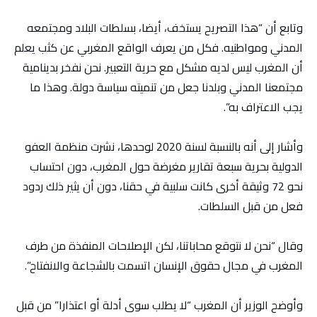
وتابع أن “هذا التصريح يستخف، أيضا، بسلطات البلاد ومجتمعه
المدني ومواطنيه. فكل من يعرف الواقع المغربي عن كثب يعلم
أن المغرب ليس لديه مشكل مع حرية التعبير. نحن نفخر بدينامية
مجتمعنا المدني وبلدنا جعل من تنميته سياسة دولة. وهذا ما
يجب الاعتراف به”.
وأشار إلى أنه بالنسبة لسنة 2020 لوحدها، نشرت منظمة العفو
الدولية بحرية سبعة تقارير مغرضة حول المغرب، دون احتساب
نحو 72 وثيقة أخرى كانت سلبية في حقنا، دون أن يثير ذلك ردود
فعل من قبل السلطات.
وقال “نحن لا نتوقع محاباتنا، لكن الإصلاحات المنفذة من طرف
المغرب في مجال حقوق الإنسان اتسمت بالشجاعة والانفتاح”.
وأوضح الوزير أن المغرب “لا يطلب سوى أدلة أو اعتذارا” من قبل