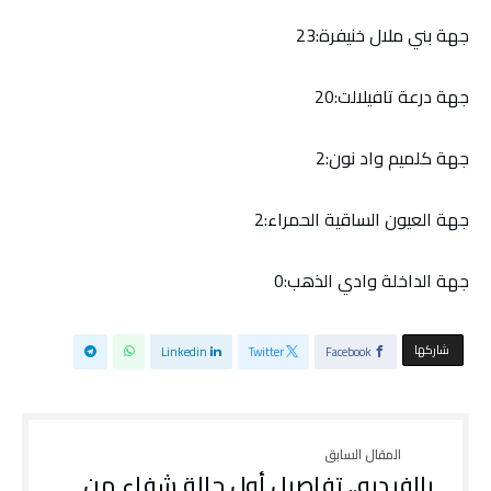
جهة بني ملال خنيفرة:23
جهة درعة تافيلالت:20
جهة كلميم واد نون:2
جهة العيون الساقية الحمراء:2
جهة الداخلة وادي الذهب:0
‫‫ شاركها‬
Linkedin
Twitter
Facebook
بالفيديو.. تفاصيل أول حالة شفاء من