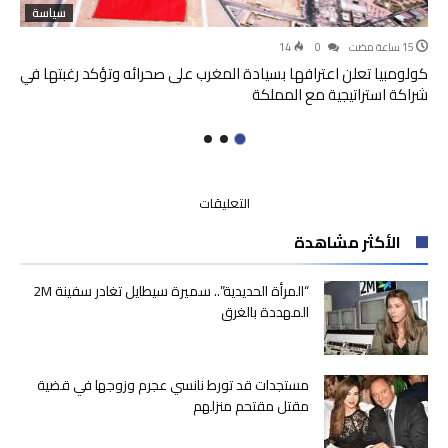
سياسة
14
0
كولومبيا تعلن اعترافها بسيادة المغرب على صحرائه وتؤكد رغبتها في
شراكة استراتيجية مع المملكة
على
التعليقات
ارتفاع
الأكثر مشاهدة
حصيلة
الحالات
المؤكدة
“المرأة الحديدية”.. سميرة سيطايل تغادر سفينة 2M
لكورونا
المهددة بالغرق
إلى
691
حالة..
مستجدات قد تورط نانسي عجرم وزوجها في قضية
وهذا
مقتل مقتحم منزلهم
توزيعها
حسب