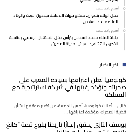
‫‫‫‏‫أسبوع واحد مضت‬
حفل الولاء بتطوان.. ممثلو جهات المملكة يجددون البيعة والولاء
للملك محمد السادس
‫‫‫‏‫أسبوع واحد مضت‬
جلالة الملك محمد السادس يترأس حفل الاستقبال الرسمي بمناسبة
الذكرى الـ27 لعيد العرش بمدينة المضيق
اخر الاخبار
كولومبيا تعلن اعترافها بسيادة المغرب على
صحرائه وتؤكد رغبتها في شراكة استراتيجية مع
المملكة
كالي – أعلنت كولومبيا، أمس الجمعة، عن تغيير موقفها بشأن
قضية الصحراء، مؤكدة اعترافها …
يوسف التازي يحقق إنجازًا تاريخيًا ببلوغ قمة “كانغ
ياتسي 2” في جبال الهيمالايا