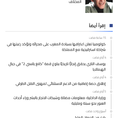
المختلف
إقرأ أيضاً
كولومبيا تعلن اعترافها بسيادة المغرب على صحرائه وتؤكد رغبتها في
شراكة استراتيجية مع المملكة
يوسف التازي يحقق إنجازًا تاريخيًا ببلوغ قمة “كانغ ياتسي 2” في جبال
الهيمالايا
إطلاق حصة إضافية من الدعم الاستثنائي لمهنيي النقل الطرقي
وزارة الداخلية: معلومات مضللة وشبكات الاتجار بالبشر وراء أحداث
العبور نحو سبتة ومليلية
‫‫‫‏‫أسبوع واحد مضت‬
بلاغ من الديوان الملكي