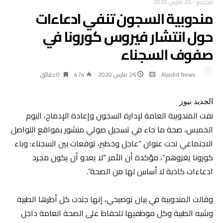
مجتمع
-
26 مارس 2020
مندوبية السجون تنفي ادعاءات
حول انتشار فيروس كورونا في
صفوف السجناء
Aljadid News
26 مارس 2020
474
0 ‫دقائق‬
الجديد نيوز
نفت المندوبية العامة لإدارة السجون وإعادة الإدماج، اليوم
الخميس، صحة ما جاء في تسجيل صوتي منشور بمواقع التواصل
الاجتماعي تحت عنوان “عاجل وخطير، توقعات بين السجناء: وباء
كورونا يغزوهم”، مؤكدة أن الأمر “لا يعدو أن يكون مجرد
ادعاءات كاذبة لا أساس لها من الصحة”.
وقالت المندوبية في بيان توضيحي، إنها جندت كل أطرها الطبية
وشبه الطبية وكل موظفيها للحفاظ على الصحة العامة داخل