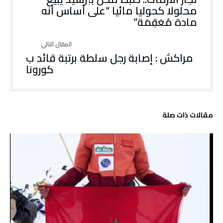
محلولا كحوليا مائيا “على أساس أنه
مادة مُعَقِمَة”
مراكش : إصابة رجل سلطة برتبة قائد ب
كورونا
‫مقالات ذات صلة‬