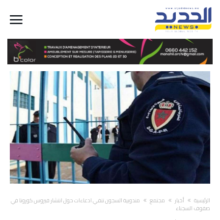
‫الرئيسية‬
أخبار
مجتمع
مندوبية السجون تنفي ادعاءات حول انتشار فيروس كورونا في
صفوف السجناء