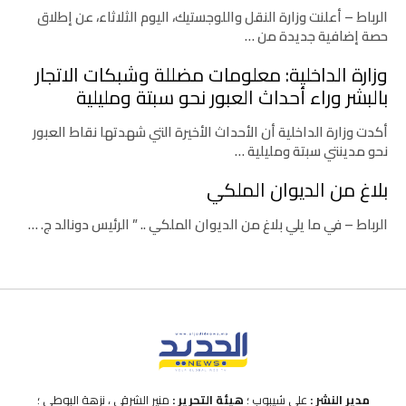
الرباط – أعلنت وزارة النقل واللوجستيك، اليوم الثلاثاء، عن إطلاق
حصة إضافية جديدة من …
وزارة الداخلية: معلومات مضللة وشبكات الاتجار
بالبشر وراء أحداث العبور نحو سبتة ومليلية
أكدت وزارة الداخلية أن الأحداث الأخيرة التي شهدتها نقاط العبور
نحو مدينتي سبتة ومليلية …
بلاغ من الديوان الملكي
الرباط – في ما يلي بلاغ من الديوان الملكي .. ” الرئيس دونالد ج. …
مدير النشر :
علي شيبوب ؛
هيئة التحرير :
منير الشرقي ، نزهة البوطي ؛