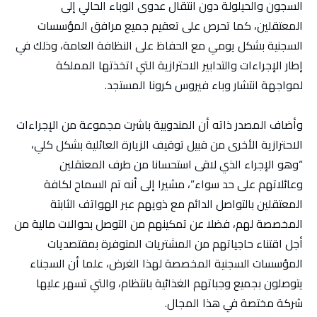
السجون والحيلولة دون انتقال عدوى الوباء الحالي إلى
المعتقلين، كما تحرص على تعقيم جميع مرافق المؤسسات
السجنية بشكل يومي مع الحفاظ على النظافة العامة، وذلك في
إطار الإجراءات والتدابير الاحترازية التي اتخذتها المملكة
لمواجهة انتشار وباء فيروس كرونا المستجد.
وأضاف المصدر ذاته أن المندوبية باشرت مجموعة من الإجراءات
الاحترازية الأخرى من قبيل توقيف الزيارة العائلية بشكل كلي،
“وهو الإجراء الذي لاقى استحسانا من طرف المعتقلين
وعائلاتهم على حد سواء”، مشيرا إلى أنه تم السماح لكافة
المعتقلين بالتواصل الدائم مع ذويهم عبر الهواتف الثابتة
المخصصة لهم، فضلا عن تمكينهم من التوصل بحوالات مالية من
أجل اقتناء حاجياتهم من المشتريات المتوفرة بمقتصديات
المؤسسات السجنية المخصصة لهذا الغرض، علما أن السجناء
يتوصلون بجميع وجباتهم الغذائية بانتظام، والتي تسهر عليها
شركة مختصة في هذا المجال.