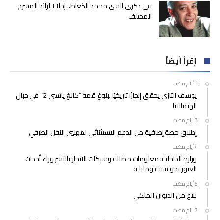
في ذكرى السي محمد الكغاط.. إجلالا لرائد المسرح
المختلف
إقرأ أيضاً
يوسف التازي يحقق إنجازًا تاريخيًا ببلوغ قمة “كانغ ياتسي 2” في جبال
الهيمالايا
إطلاق حصة إضافية من الدعم الاستثنائي لمهنيي النقل الطرقي
وزارة الداخلية: معلومات مضللة وشبكات الاتجار بالبشر وراء أحداث
العبور نحو سبتة ومليلية
بلاغ من الديوان الملكي