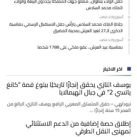
حفل الولاء بتطوان.. ممثلو جهات المملكة يجددون البيعة والولاء
للملك محمد السادس
‫‫‫‏‫أسبوع واحد مضت‬
جلالة الملك محمد السادس يترأس حفل الاستقبال الرسمي بمناسبة
الذكرى الـ27 لعيد العرش بمدينة المضيق
‫‫‫‏‫أسبوع واحد مضت‬
بمناسبة عيد العرش.. عفو ملكي على 1788 شخصا
اخر الاخبار
يوسف التازي يحقق إنجازًا تاريخيًا ببلوغ قمة “كانغ
ياتسي 2” في جبال الهيمالايا
نيودلهي – حقق المتسلق المغربي اليافع يوسف التازي، البالغ من
العمر 15 سنة، إنجازًا …
إطلاق حصة إضافية من الدعم الاستثنائي
لمهنيي النقل الطرقي