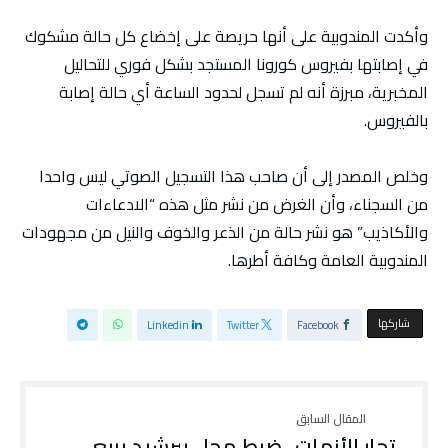
وأكدت المندوبية على أنها حريصة على إخضاع كل حالة مشكوك
في إصابتها بفيروس كورونا المستجد بشكل فوري للتحاليل
المخبرية، مبرزة أنه لم تسجل لحدود الساعة أي حالة إصابة
بالفيروس.
وخلص المصدر إلى أن صاحب هذا التسجيل الصوتي ليس واحدا
من السجناء، وأن الغرض من نشر مثل هذه “الادعاءات
والأكاذيب” هو نشر حالة من الذعر والخوف والنيل من مجهودات
المندوبية العامة وكافة أطرها.
‫‫ شاركها‬
Linkedin
Twitter
Facebook
تجار الأزمات.. ضبط محل ببرشيد يبيع