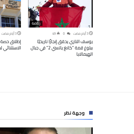
رياضة
49
0
يوسف التازي يحقق إنجازًا تاريخيًا
إطلاق حصة 
ببلوغ قمة “كانغ ياتسي 2” في جبال
الاستثنائي 
الهيمالايا
وجهة نظر