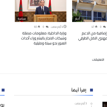
أخبار
سياسة
60
0
47
0
إضافية من الدعم
وزارة الداخلية: معلومات مضللة
لمهنيي النقل الطرقي
وشبكات الاتجار بالبشر وراء أحداث
العبور نحو سبتة ومليلية
على
التعليقات
الرجاء
البيضاوي
يحدد
فترة
عودة
بوطيب
إقرأ أيضاً
والشاكير
إلى
يوس
التباري