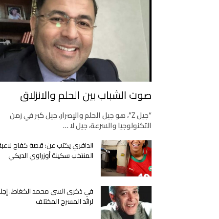
صوت الشباب بين الحلم والانزلاق
“جيل Z”، هو جيل الحلم والإصرار، جيل كبر في زمن
التكنولوجيا والسرعة، جيل لا …
الدافري يكتب عن: قصة كفاح لاعبة
المنتخب سكينة أوزراوي الديكي
في ذكرى السي محمد الكغاط.. إجلا
لرائد المسرح المختلف