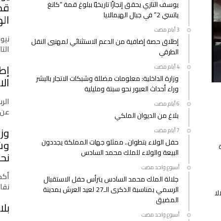
يوسف التازي يحقق إنجازًا تاريخيًا ببلوغ قمة “كانغ
مغلقة
ياتسي 2” في جبال الهيمالايا
اله
نيو
إطلاق حصة إضافية من الدعم الاستثنائي لمهنيي النقل
التازي
الطرقي
إط
وزارة الداخلية: معلومات مضللة وشبكات الاتجار بالبشر
الا
وراء أحداث العبور نحو سبتة ومليلية
الرب
عن 
بلاغ من الديوان الملكي
وزا
حفل الولاء بتطوان.. ممثلو جهات المملكة يجددون
وشب
البيعة والولاء للملك محمد السادس
نحو
‫‫‫‏‫أسبوع واحد مضت‬
أكدت
جلالة الملك محمد السادس يترأس حفل الاستقبال
نقا
الرسمي بمناسبة الذكرى الـ27 لعيد العرش بمدينة
لا
المضيق
بلا
‫‫‫‏‫أسبوع واحد مضت‬