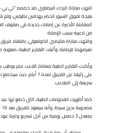
انتهت مباراة الرجاء البيضاوي ضد خصمه “تي بي 
بنتيجة تفوق النسور الخضر بهدفين نظيفين، ولم تنت
المقابلة الأخيرة عن إصابات جديدة في صفوف الفري
من لاعبيه بسبب الإصابة.
وانتهت مباراة مازبمبي الكونغولي، بافتقاد فريق الر
تعرضهما للإصابة، وأثبتت التقارير الطبية، صعوبة م
وأكدت التقارير الطبية معاناة اللاعب عمر بوطي
سريعة إلى الملاعب.
كما أظهرت الفحوصات الطبية، التي خضع لها عبد ا
مص
بمعدل 3 حصص يومية من أجل تسريع وتيرة عودة اللاعب الشاكير إلى الملاعب.
وينتظر، أن يعزز فريق الرجاء صفوفه في مبا