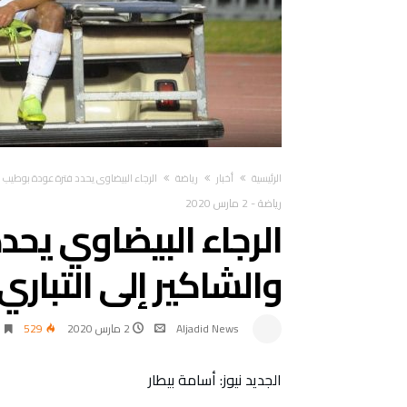
‫الرئيسية‬
أخبار
رياضة
الرجاء البيضاوي يحدد فترة عودة بوطيب وا
رياضة
-
2 مارس 2020
الرجاء البيضاوي يحد
والشاكير إلى التباري
Aljadid News
2 مارس 2020
529
الجديد نيوز: أسامة بيطار