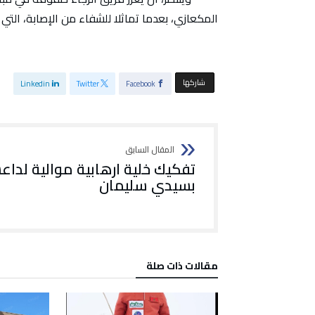
المكعازي، بعدما تماثلا للشفاء من الإصابة، الت
‫‫ شاركها‬
Linkedin
Twitter
Facebook
تفكيك خلية ارهابية موالية لدا
بسيدي سليمان
‫مقالات ذات صلة‬