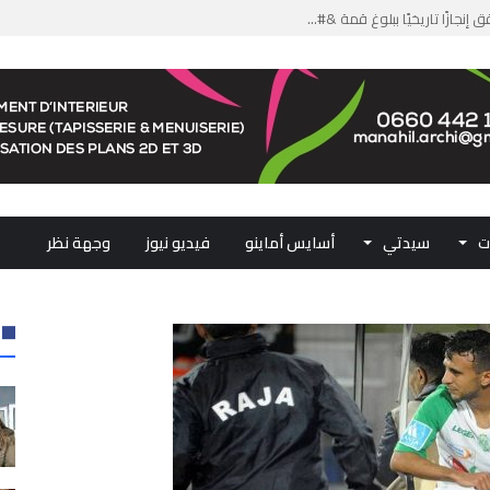
من الدعم الاستثنائي لمهنيي ال...
لومات مضللة وشبكات الاتجار ب...
ملكي...
.. ممثلو جهات المملكة يجددون ...
ت
سيدتي
أسايس أماينو
فيديو نيوز
وجهة نظر