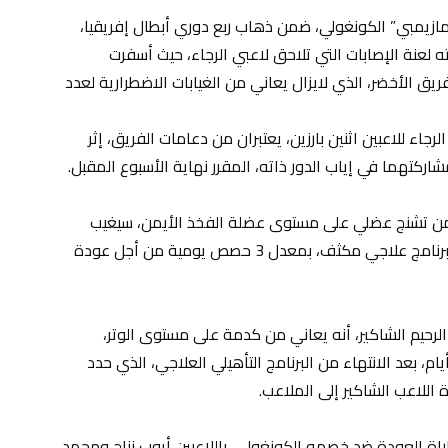
مازيمبي” الكونغولي، ضمن ذهاب ربع دوري أبطال إفريقيا،
ه لعنة الإصابات التي تلاحق لاعبي الرجاء، حيث أسفرت
ق الأخضر، الذي لايزال يعاني من الغيابات الاضطرارية لعدد
جاء للاعبين اثنين بارزين، يعتبران من دعامات الفريق، إثر
شاركتهما في إياب الدور ذاته، المقرر نهاية الأسبوع المقبل.
ب من تشنج عضلي على مستوى عضلة الفخذ الأيمن، سيغيب
على إثرها عن الفريق لمدة 7 أيام، حيث سيخضع لبرنامج علاجي مكثف، بمعدل 3 حصص يومية من أجل عودة
لرحيم الشاكير، أنه يعاني من كدمة على مستوى الوتر،
حوبة بجرح بسيط، وأنه سيعود للفريق بعد 10 أيام، بعد الانتهاء من البرنامج التأهيلي العلاجي، الذي حدد
راة العودة ضد خصمه الكونغولي، باللاعبين أيوب نناح ومحمد