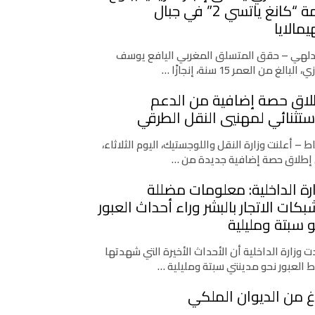
قمة “كانغ ياتسي 2” في جبال
يمالايا
دلهي – حقق المتسلق المغربي اليافع يوسف
، البالغ من العمر 15 سنة، إنجازًا …
لاق حصة إضافية من الدعم
ستثنائي لمهنيي النقل الطرقي
اط – أعلنت وزارة النقل واللوجستيك، اليوم الثلاثاء،
إطلاق حصة إضافية جديدة من …
رة الداخلية: معلومات مضللة
كات الاتجار بالبشر وراء أحداث العبور
 سبتة ومليلية
 وزارة الداخلية أن الأحداث الأخيرة التي شهدتها
ط العبور نحو مدينتي سبتة ومليلية …
غ من الديوان الملكي