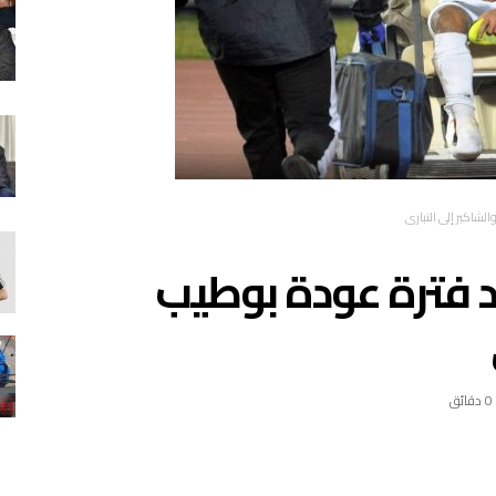
لشاكير إلى التباري
د فترة عودة بوطيب
0 ‫دقائق‬