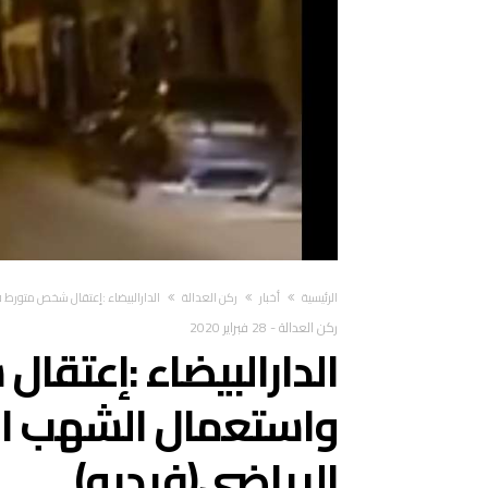
‫الرئيسية‬
أخبار
ركن العدالة
الدارالبيضاء :إعتقال شخص متورط 
ركن العدالة
-
28 فبراير 2020
الدارالبيضاء :إعتقا
واستعمال الشهب ال
الرياضي(فيديو)