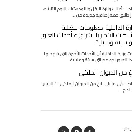
اط – أعلنت وزارة النقل واللوجستيك، اليوم الثلاثاء،
إطلاق حصة إضافية جديدة من …
رة الداخلية: معلومات مضللة
كات الاتجار بالبشر وراء أحداث العبور
 سبتة ومليلية
 وزارة الداخلية أن الأحداث الأخيرة التي شهدتها
ط العبور نحو مدينتي سبتة ومليلية …
غ من الديوان الملكي
اط – في ما يلي بلاغ من الديوان الملكي .. ” الرئيس
لد ج. …
يطار ؛