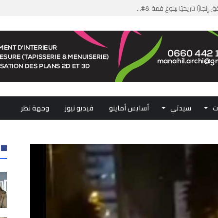
من الدعم الاستثنائي لمهنيي ال...
لومات مضللة وشبكات الاتجار ب...
ملكي...
.. ممثلو جهات المملكة يجددون ...
ت
سيدتي
أسايس أماينو
فيديو نيوز
وجهة نظر