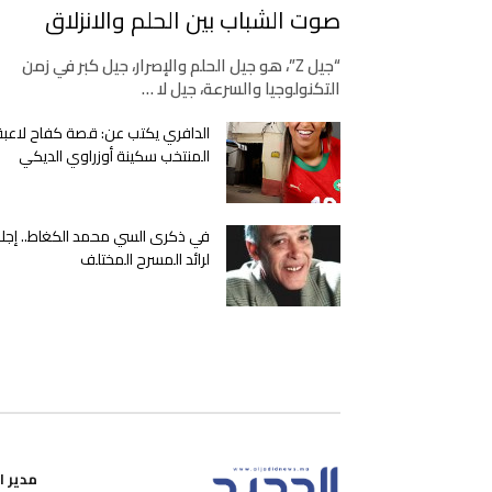
صوت الشباب بين الحلم والانزلاق
“جيل Z”، هو جيل الحلم والإصرار، جيل كبر في زمن
التكنولوجيا والسرعة، جيل لا …
الدافري يكتب عن: قصة كفاح لاعبة
المنتخب سكينة أوزراوي الديكي
في ذكرى السي محمد الكغاط.. إجلا
لرائد المسرح المختلف
مدير ال