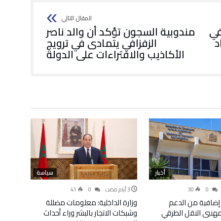
في
مندوبية السجون تؤكد أن والد ناصر
د
الزفزافي يتمادى في ترويج
الأكاذيب والافتراءات على الدولة
أخبار
سياسة
41
0
30
0
إضافية من الدعم
وزارة الداخلية: معلومات مضللة
لمهنيي النقل الطرقي
وشبكات الاتجار بالبشر وراء أحداث