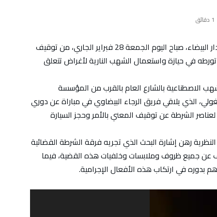
1 ‫دقائق‬
تمكنت عناصر الشرطة بمنطقة أمن أنفا بمدينة الدار البيضاء، صباح اليوم الجمعة 28 فبراير الجاري، من توقيف
لك للاشتباه في تورطه في حيازة واستعمال الشهب النارية لأغراض تتعلق
هب الاصطناعية بالشارع العام بالقرب من المؤسسة
غولي، الذي يلاقي فريق الرجاء البيضاوي في مباراة عن دوري
لعناصر الشرطة عن توقيف المعني بالأمر وحجز السيارة
 النظرية رهن إشارة البحث الذي تجريه فرقة الشرطة القضائية
شف عن جميع ظروف وملابسات وخلفيات هذه القضية، فيما
م بدوره في ارتكاب هذه الأفعال الإجرامية.