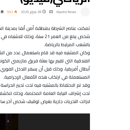
Aljadid News
28 فبراير 2020
592
شخص يبلغ من العمر 21 سنة، وذ
بالشغب المرتبط بالرياضة.
وكان المشتبه فيه قد قام باستعمال عدد من الش
الفندقية التي تقيم بها بعثة فريق مازيمبي الكون
أبطال أفريقيا، وذلك قبل أن يسفر التدخل الفوري 
المستعملة في ارتكاب هذه الأفعال الإجرامية.
وقد تم الاحتفاظ بالمشتبه فيه تحت تدبير الحراسة
تحت إشراف النيابة العامة المختصة، وذلك للك
لازالت التحريات جارية بغرض توقيف شخص آخر ساه
مشغل
الفيديو