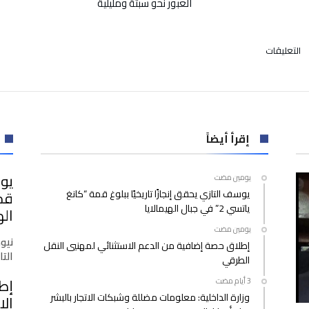
العبور نحو سبتة ومليلية
على
التعليقات
الدارالبيضاء
:إعتقال
شخص
متورط
في
حيازة
إقرأ أيضاً
واستعمال
الشهب
يوس
‫‫‫‏‫يومين مضت‬
النارية
يوسف التازي يحقق إنجازًا تاريخيًا ببلوغ قمة “كانغ
قصد
ياتسي 2” في جبال الهيمالايا
الشغب
اله
الرياضي(فيديو)
‫‫‫‏‫يومين مضت‬
مغلقة
نيو
إطلاق حصة إضافية من الدعم الاستثنائي لمهنيي النقل
التازي
الطرقي
إط
وزارة الداخلية: معلومات مضللة وشبكات الاتجار بالبشر
الا