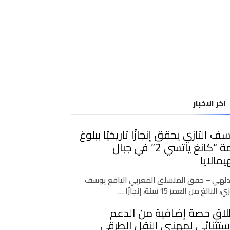
اخر الاخبار
ف التازي يحقق إنجازًا تاريخيًا ببلوغ
قمة “كانغ ياتسي 2” في جبال
يمالايا
دلهي – حقق المتسلق المغربي اليافع يوسف
، البالغ من العمر 15 سنة، إنجازًا …
لاق حصة إضافية من الدعم
ستثنائي لمهنيي النقل الطرقي