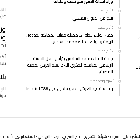
وراء أحداث العبور نحو سبتة ومليلية
الرب
عن 
بلاغ من الديوان الملكي
وزا
حفل الولاء بتطوان.. ممثلو جهات المملكة يجددون
وشب
البيعة والولاء للملك محمد السادس
نحو
أكدت
جلالة الملك محمد السادس يترأس حفل الاستقبال
نقا
الرسمي بمناسبة الذكرى الـ27 لعيد العرش بمدينة
لا
المضيق
بلا
‫‫‫‏‫أسبوع واحد مضت‬
الرب
بمناسبة عيد العرش.. عفو ملكي على 1788 شخصا
دونا
نشر :
علي شيبوب ؛
هيئة التحرير :
منير الشرقي ، نزهة البوطي ؛
المتعاونين
: أسامة ب