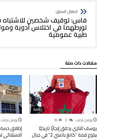
فاس: توقيف شخصين للاشتباه 
تورطهما في اختلاس أدوية وموا
طبية عمومية
‫مقالات ذات صلة‬
رياضة
‫‫‫‏‫يومين مضت‬
0
30
‫‫‫‏‫يومين مضت‬
يوسف التازي يحقق إنجازًا تاريخيًا
إطلاق حصة 
ببلوغ قمة “كانغ ياتسي 2” في جبال
الاستثنائي 