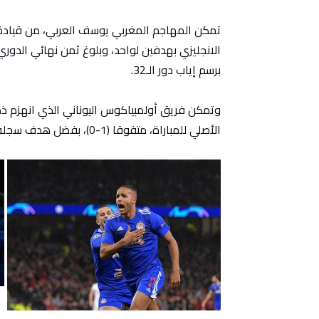
تمكن المهاجم المغربي يوسف العربي، من قيادة ف
الانجليزي بهدفين لواحد، وبلوغ ثمن نهائي الدور
برسم إياب دور الـ32.
وتمكن فريق أولمبياكوس اليوناني الذي انهزم ذها
الأصلي للمباراة، متفوقا (1-0)، بفضل هدف سجله أبو سيسي في الدقيقة 53.