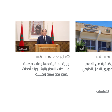
أخبار
سياسة
48
0
36
0
إضافية من الدعم
وزارة الداخلية: معلومات مضللة
لمهنيي النقل الطرقي
وشبكات الاتجار بالبشر وراء أحداث
العبور نحو سبتة ومليلية
على
التعليقات
المهاجم
المغربي
يوسف
العربي