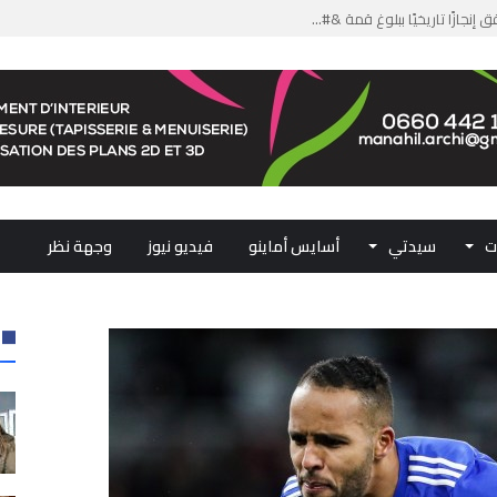
من الدعم الاستثنائي لمهنيي ال...
لومات مضللة وشبكات الاتجار ب...
ملكي...
.. ممثلو جهات المملكة يجددون ...
ت
سيدتي
أسايس أماينو
فيديو نيوز
وجهة نظر