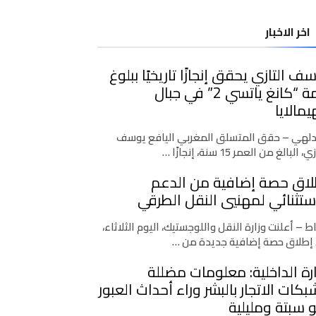
اخر الاخبار
ف التازي يحقق إنجازًا تاريخيًا ببلوغ
قمة “كانغ ياتسي 2” في جبال
يمالايا
دلهي – حقق المتسلق المغربي اليافع يوسف
، البالغ من العمر 15 سنة، إنجازًا …
لاق حصة إضافية من الدعم
ستثنائي لمهنيي النقل الطرقي
اط – أعلنت وزارة النقل واللوجستيك، اليوم الثلاثاء،
إطلاق حصة إضافية جديدة من …
رة الداخلية: معلومات مضللة
كات الاتجار بالبشر وراء أحداث العبور
 سبتة ومليلية