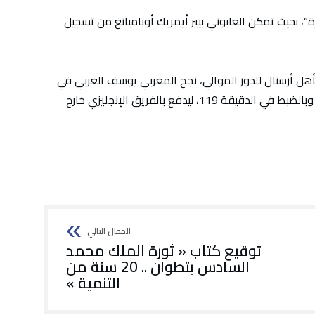
ة”، بحيث تمكن الغابوني بيير أيمريك أوباميانغ من تسجيل
 وتأهل أرسنال للدور الموالي، نجح المغربي يوسف العربي في
تسجيل “هدف قاتل”، جاء في آخر أنفاس المباراة وبالضبط في الدقيقة 119، ليدفع بالفريق الإنجليزي خارج
توقيع كتاب « ثورة الملك محمد
السادس بتطوان .. 20 سنة من
التنمية »