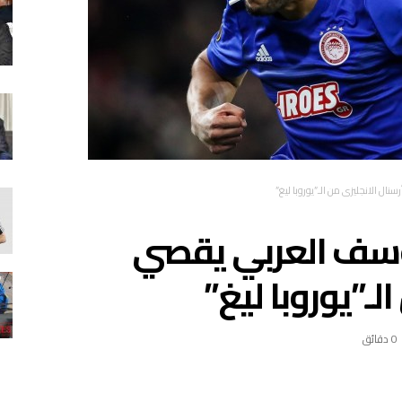
ل الانجليزي من الـ”يوروبا ليغ”
وسف العربي يقصي
لـ”يوروبا ليغ”
0 ‫دقائق‬