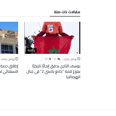
‫مقالات ذات صلة‬
رياضة
‫‫‫‏‫يومين مضت‬
0
37
‫‫‫‏‫يومين مضت‬
يوسف التازي يحقق إنجازًا تاريخيًا
إطلاق حصة 
ببلوغ قمة “كانغ ياتسي 2” في جبال
الاستثنائي 
الهيمالايا