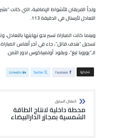
ولجأ الفريقان للأشواط الإضافية، التي كانت “مثير
التعادل لأرسنال في الدقيقة 113.
وبينما كانت المباراة تسير نحو نهايتها بالتعادل،
الـ”يوروبا ليغ”، ويقود أولمبياكوس لدور الثمن.
‫‫ شاركها‬
Linkedin
Twitter
Facebook
محطة داخلية لانتاج الطاقة
الشمسية بمجازر الدارالبيضاء