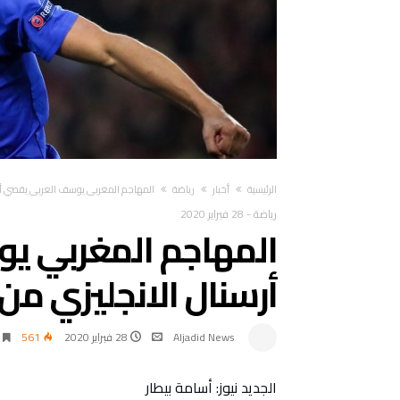
‫الرئيسية‬
أخبار
رياضة
المهاجم المغربي يوسف العربي يقصي أرسنا
رياضة
-
28 فبراير 2020
المهاجم المغربي ي
أرسنال الانجليزي من ا
Aljadid News
28 فبراير 2020
561
الجديد نيوز: أسامة بيطار