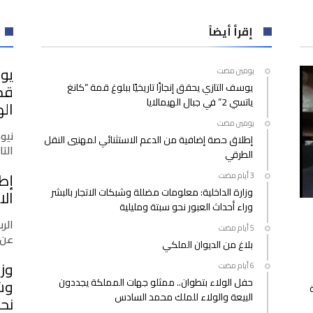
يقصي
أرسنال
إقرأ أيضاً
الانجليزي
من
يوس
‫‫‫‏‫يومين مضت‬
الـ”يوروبا
يوسف التازي يحقق إنجازًا تاريخيًا ببلوغ قمة “كانغ
ليغ”
ياتسي 2” في جبال الهيمالايا
مغلقة
اله
‫‫‫‏‫يومين مضت‬
نيو
إطلاق حصة إضافية من الدعم الاستثنائي لمهنيي النقل
التازي
الطرقي
إط
وزارة الداخلية: معلومات مضللة وشبكات الاتجار بالبشر
الا
وراء أحداث العبور نحو سبتة ومليلية
الرب
عن 
بلاغ من الديوان الملكي
وزا
حفل الولاء بتطوان.. ممثلو جهات المملكة يجددون
وشب
البيعة والولاء للملك محمد السادس
نحو