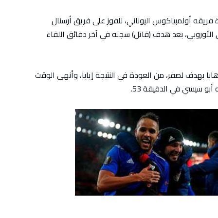
ريقه أولمبياكوس اليوناني، للفوز على فريق أرسنال
ي الأوروبي، بعد هدف (قاتل) سجله في آخر دقائق اللقاء
با بهدف لصفر، من العودة في النتيجة إيابا، وأنهى الوقت