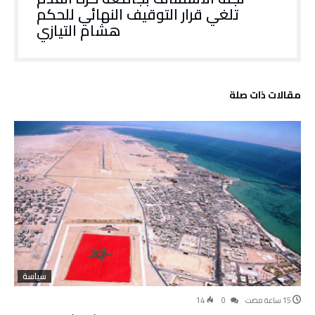
تلغي قرار التوقيف النهائي للحكم
هشام التيازي
‫مقالات ذات صلة‬
سياسة
14
0