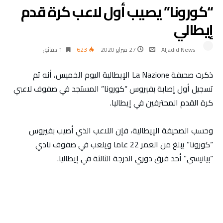
“كورونا” يصيب أول لاعب كرة قدم
إيطالي
Aljadid News
27 فبراير 2020
623
1 ‫دقائق‬
ذكرت صحيفة La Nazione الإيطالية اليوم الخميس، أنه تم
تسجيل أول إصابة بفيروس “كورونا” المستجد في صفوف لاعبي
كرة القدم المحترفين في إيطاليا.
وحسب الصحيفة الإيطالية، فإن اللاعب الذي أصيب بفيروس
“كورونا” يبلغ من العمر 22 عاما ويلعب في صفوف نادي
“بيانيسي” أحد فرق دوري الدرجة الثالثة في إيطاليا.