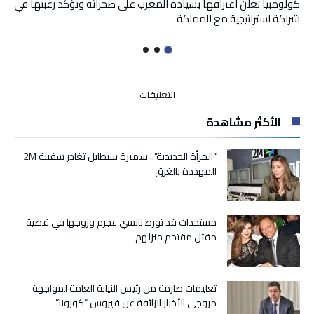
كولومبيا تعلن اعترافها بسيادة المغرب على صحرائه وتؤكد رغبتها في
شراكة استراتيجية مع المملكة
على
التعليقات
“كورونا”
الأكثر مشاهدة
يصيب
أول
لاعب
“المرأة الحديدية”.. سميرة سيطايل تغادر سفينة 2M
كرة
المهددة بالغرق
قدم
إيطالي
مغلقة
مستجدات قد تورط نانسي عجرم وزوجها في قضية
مقتل مقتحم منزلهم
تعليمات صارمة من رئيس النيابة العامة لمواجهة
مروجي الأخبار الزائفة عن فيروس “كورونا”