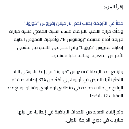
إقرأ المزيد
خطأ في الترجمة يصيب نجم إنتر ميلان بفيروس “كورونا”
وبدأت حرارة اللاعب بالارتفاع مساء السبت الماضي عشية مباراة
فريقه أمام مضيفه “يوفنتوس B”، وأظهرت الفحوص الطبية
إصابته بفيروس “كورونا” وتم الحجر على اللاعب في مشفى
للأمراض المعدية، وحالته حاليا مستقرة.
وارتفع عدد الإصابات بفيروس “كورونا” في إيطاليا، وهي البلد
الأكثر تأثرا بالمرض في أوروبا، إلى أكثر من 374 إصابة، حيث تم
الإبلاغ عن حالات جديدة في منطقتي لومباردي وفينيتو، وبلغ عدد
الوفيات 12 شخصا.
وتم إلغاء العديد من الأحداث الرياضية في إيطاليا، من بينها
مباريات في دوري الدرجة الأولى.