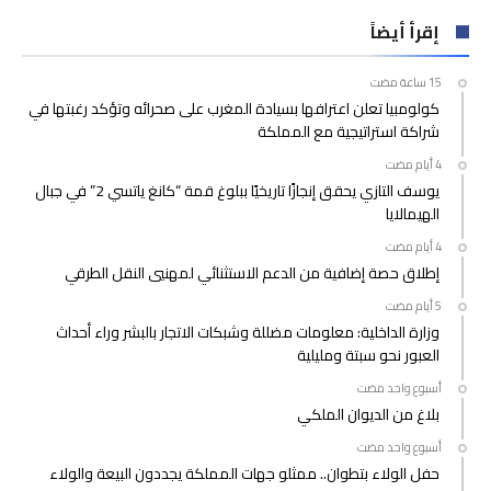
إقرأ أيضاً
كولومبيا تعلن اعترافها بسيادة المغرب على صحرائه وتؤكد رغبتها في
شراكة استراتيجية مع المملكة
يوسف التازي يحقق إنجازًا تاريخيًا ببلوغ قمة “كانغ ياتسي 2” في جبال
الهيمالايا
إطلاق حصة إضافية من الدعم الاستثنائي لمهنيي النقل الطرقي
وزارة الداخلية: معلومات مضللة وشبكات الاتجار بالبشر وراء أحداث
العبور نحو سبتة ومليلية
‫‫‫‏‫أسبوع واحد مضت‬
بلاغ من الديوان الملكي
‫‫‫‏‫أسبوع واحد مضت‬
حفل الولاء بتطوان.. ممثلو جهات المملكة يجددون البيعة والولاء