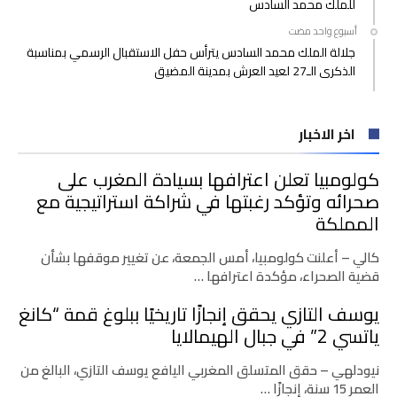
للملك محمد السادس
‫‫‫‏‫أسبوع واحد مضت‬
جلالة الملك محمد السادس يترأس حفل الاستقبال الرسمي بمناسبة
الذكرى الـ27 لعيد العرش بمدينة المضيق
اخر الاخبار
كولومبيا تعلن اعترافها بسيادة المغرب على
صحرائه وتؤكد رغبتها في شراكة استراتيجية مع
المملكة
كالي – أعلنت كولومبيا، أمس الجمعة، عن تغيير موقفها بشأن
قضية الصحراء، مؤكدة اعترافها …
يوسف التازي يحقق إنجازًا تاريخيًا ببلوغ قمة “كانغ
ياتسي 2” في جبال الهيمالايا
نيودلهي – حقق المتسلق المغربي اليافع يوسف التازي، البالغ من
العمر 15 سنة، إنجازًا …