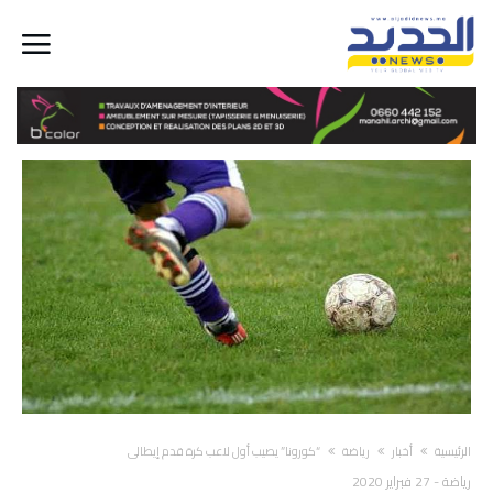
‫الرئيسية‬
أخبار
رياضة
“كورونا” يصيب أول لاعب كرة قدم إيطالي
رياضة
-
27 فبراير 2020