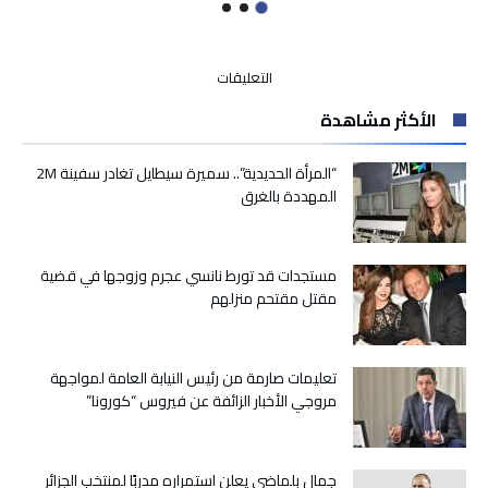
على
التعليقات
رئيس
الأكثر مشاهدة
مفوضية
الاتحاد
الإفريقي
“المرأة الحديدية”.. سميرة سيطايل تغادر سفينة 2M
يؤكد
المهددة بالغرق
تفرد
الأمم
المتحدة
مستجدات قد تورط نانسي عجرم وزوجها في قضية
في
مقتل مقتحم منزلهم
إيجاد
تسوية
لقضية
الصحراء
تعليمات صارمة من رئيس النيابة العامة لمواجهة
المغربية
مروجي الأخبار الزائفة عن فيروس “كورونا”
مغلقة
جمال بلماضي يعلن استمراره مدربًا لمنتخب الجزائر