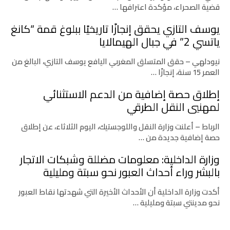
قضية الصحراء، مؤكدة اعترافها …
يوسف التازي يحقق إنجازًا تاريخيًا ببلوغ قمة “كانغ
ياتسي 2” في جبال الهيمالايا
نيودلهي – حقق المتسلق المغربي اليافع يوسف التازي، البالغ من
العمر 15 سنة، إنجازًا …
إطلاق حصة إضافية من الدعم الاستثنائي
لمهنيي النقل الطرقي
الرباط – أعلنت وزارة النقل واللوجستيك، اليوم الثلاثاء، عن إطلاق
حصة إضافية جديدة من …
وزارة الداخلية: معلومات مضللة وشبكات الاتجار
بالبشر وراء أحداث العبور نحو سبتة ومليلية
أكدت وزارة الداخلية أن الأحداث الأخيرة التي شهدتها نقاط العبور
نحو مدينتي سبتة ومليلية …