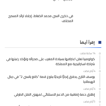
في ذكرى السي محمد الكغاط.. إجلالا لرائد المسرح
المختلف
إقرأ أيضاً
كولومبيا تعلن اعترافها بسيادة المغرب على صحرائه وتؤكد رغبتها في
شراكة استراتيجية مع المملكة
يوسف التازي يحقق إنجازًا تاريخيًا ببلوغ قمة “كانغ ياتسي 2” في جبال
الهيمالايا
إطلاق حصة إضافية من الدعم الاستثنائي لمهنيي النقل الطرقي