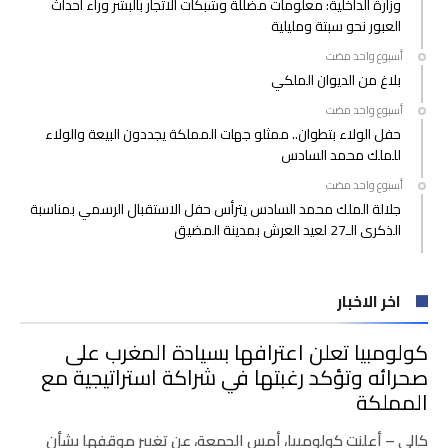
وزارة الداخلية: معلومات مضللة وشبكات الاتجار بالبشر وراء أحداث
العبور نحو سبتة ومليلية
‫‫‫‏‫أسبوع واحد مضت‬
بلاغ من الديوان الملكي
‫‫‫‏‫أسبوع واحد مضت‬
حفل الولاء بتطوان.. ممثلو جهات المملكة يجددون البيعة والولاء
للملك محمد السادس
‫‫‫‏‫أسبوع واحد مضت‬
جلالة الملك محمد السادس يترأس حفل الاستقبال الرسمي بمناسبة
الذكرى الـ27 لعيد العرش بمدينة المضيق
اخر الاخبار
كولومبيا تعلن اعترافها بسيادة المغرب على
صحرائه وتؤكد رغبتها في شراكة استراتيجية مع
المملكة
كالي – أعلنت كولومبيا، أمس الجمعة، عن تغيير موقفها بشأن