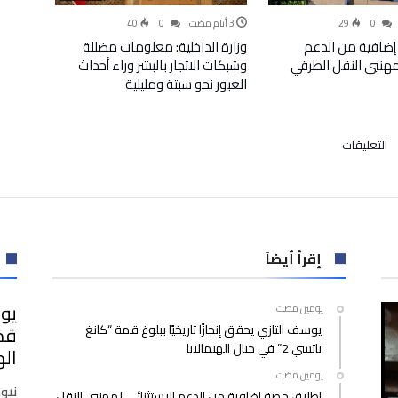
40
0
29
0
إضافية من الدعم
وزارة الداخلية: معلومات مضللة
لمهنيي النقل الطرقي
وشبكات الاتجار بالبشر وراء أحداث
العبور نحو سبتة ومليلية
على
التعليقات
بعد
تعافيه
من
الإصابة..
بدر
هاري
إقرأ أيضاً
يعود
إلى
يوس
‫‫‫‏‫يومين مضت‬
التداريب
يوسف التازي يحقق إنجازًا تاريخيًا ببلوغ قمة “كانغ
مغلقة
ياتسي 2” في جبال الهيمالايا
اله
‫‫‫‏‫يومين مضت‬
نيو
إطلاق حصة إضافية من الدعم الاستثنائي لمهنيي النقل