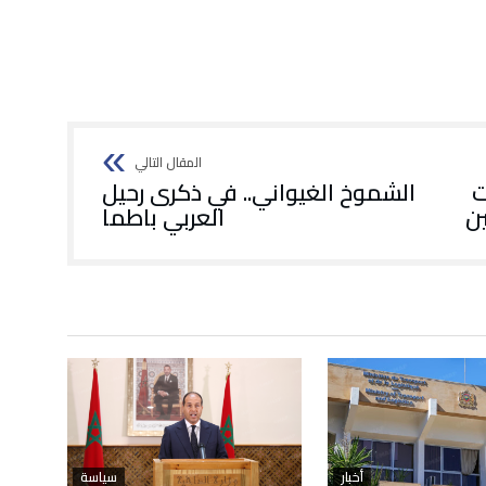
ت
الشموخ الغيواني.. في ذكرى رحيل
ن
العربي باطما
أخبار
سياسة