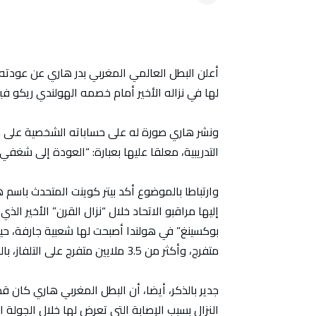
أعلن البطل العالمي المغربي بدر هاري عن عودته إ
لها في نزاله الأخير أمام خصمه الهولندي ريكو ف
ونشر هاري صورة له على حساباته الشخصية على 
التدريبية، معلقا عليها بعبارة: “العودة إلى شغفي ا
وارتباطا بالموضوع أكد بيتر كوينت المتحدث باسم هيئ
إليها مراقبو الاتحاد خلال “نزال القرن” الأخير ا
متفرج، وأكثر من 3.5 ملايين متفرج على التلفاز، بالرغم من التوقيت المتأخر الذي لعب فيه النزال.
جدير بالذكر، أيضا، أن البطل المغربي هاري كان ق
النزال بسبب الإصابة التي تعرض لها خلال الجولة ال