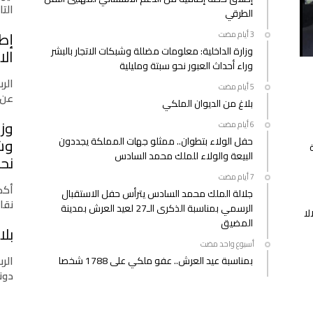
التازي
الطرقي
إط
وزارة الداخلية: معلومات مضللة وشبكات الاتجار بالبشر
الا
وراء أحداث العبور نحو سبتة ومليلية
الرب
عن 
بلاغ من الديوان الملكي
وزا
حفل الولاء بتطوان.. ممثلو جهات المملكة يجددون
وشب
البيعة والولاء للملك محمد السادس
نحو
أكدت
جلالة الملك محمد السادس يترأس حفل الاستقبال
نقا
الرسمي بمناسبة الذكرى الـ27 لعيد العرش بمدينة
لا
المضيق
بلا
‫‫‫‏‫أسبوع واحد مضت‬
الرب
بمناسبة عيد العرش.. عفو ملكي على 1788 شخصا
دونا