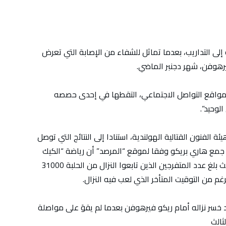
لى التداريب، بعدما تماثل للشفاء من الإصابة التي تعرض
يرهوفن، شهر دجنبر الماضي.
مواقع التواصل الاجتماعي، التقطها في إحدى حصصه
لوحيد”.
ة الفنون القتالية الهولندية، استنادا إلى النتائج التي توصل
لذي جمع هاري بريكو وفقا لموقع “المرصد” أن رياضة “الكيك
بوكسينغ” في هولندا أصبحت لها شعبية جارفة، حيث بلغ عدد المتفرجين الذين تابعوا النزال من الحلبة 31000
د خسر نزاله أمام ريكو فيرهوفن بعدما لم يقوَ على مواصلة
ثالث