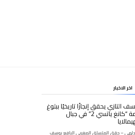
اخر الاخبار
ف التازي يحقق إنجازًا تاريخيًا ببلوغ
قمة “كانغ ياتسي 2” في جبال
يمالايا
دلهي – حقق المتسلق المغربي اليافع يوسف