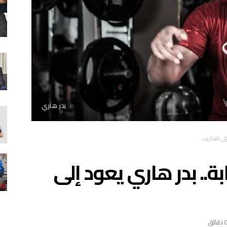
بدر هاري
لى التداريب
ة.. بدر هاري يعود إلى
 دقائق