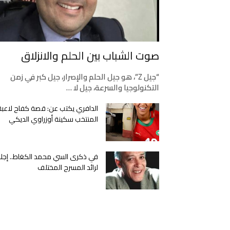
صوت الشباب بين الحلم والانزلاق
“جيل Z”، هو جيل الحلم والإصرار، جيل كبر في زمن
التكنولوجيا والسرعة، جيل لا …
الدافري يكتب عن: قصة كفاح لاعبة
المنتخب سكينة أوزراوي الديكي
في ذكرى السي محمد الكغاط.. إجلا
لرائد المسرح المختلف