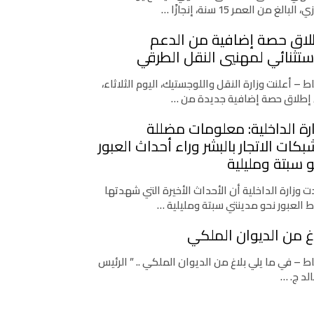
، البالغ من العمر 15 سنة، إنجازًا …
لاق حصة إضافية من الدعم
ستثنائي لمهنيي النقل الطرقي
اط – أعلنت وزارة النقل واللوجستيك، اليوم الثلاثاء،
إطلاق حصة إضافية جديدة من …
رة الداخلية: معلومات مضللة
كات الاتجار بالبشر وراء أحداث العبور
 سبتة ومليلية
 وزارة الداخلية أن الأحداث الأخيرة التي شهدتها
ط العبور نحو مدينتي سبتة ومليلية …
غ من الديوان الملكي
اط – في ما يلي بلاغ من الديوان الملكي .. ” الرئيس
لد ج. …