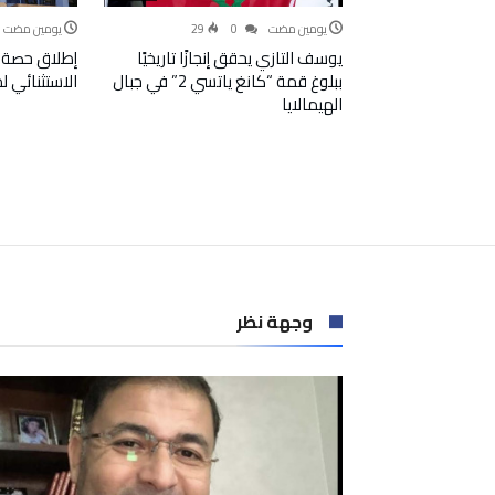
‫‫‫‏‫يومين مضت‬
0
29
‫‫‫‏‫يومين مضت‬
يوسف التازي يحقق إنجازًا تاريخيًا
إطلاق حصة 
ببلوغ قمة “كانغ ياتسي 2” في جبال
الاستثنائي 
الهيمالايا
وجهة نظر