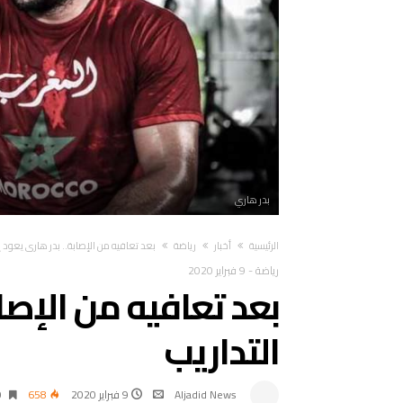
بدر هاري
‫الرئيسية‬
أخبار
رياضة
بعد تعافيه من الإصابة.. بدر هاري يعود إ
رياضة
-
9 فبراير 2020
بعد تعافيه من الإصاب
التداريب
Aljadid News
9 فبراير 2020
658
0‫‬