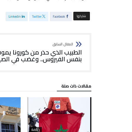
‫‫ شاركها‬
Linkedin
Twitter
Facebook
الطبيب الذي حذر من كورونا يمو
بنفس الفيروس.. وغضب في الصي
‫مقالات ذات صلة‬
رياضة