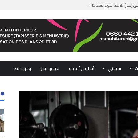
من الدعم الاستثنائي لمهنيي ال...
لومات مضللة وشبكات الاتجار ب...
ملكي...
.. ممثلو جهات المملكة يجددون ...
ت
سيدتي
أسايس أماينو
فيديو نيوز
وجهة نظر